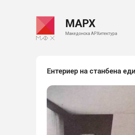
Skip
to
МАРХ
content
Македонска АРХитектура
Ентериер на станбена ед