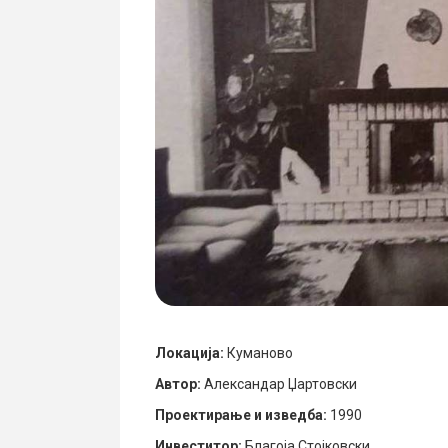
Локација:
Куманово
Автор:
Александар Џартовски
Проектирање и изведба:
1990
Инвеститор:
Благоја Стојковски