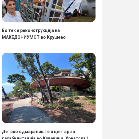
ИТАЈ ПОВЕЌЕ
ПРОЧИТАЈ ПОВЕЌЕ
Во тек е реконструкција на
МАКЕДОНИУМОТ во Крушево
Детско одмаралиште и центар за
рехабилитација во Крвавица, Хрватска /