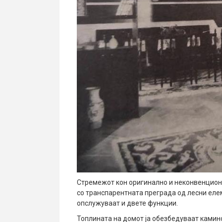
Стремежот кон оригинално и неконвенциона
со транспарентната преграда од лесни елем
опслужуваат и двете функции.
Топлината на домот ја обезбедуваат камин