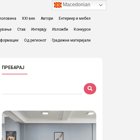
Macedonian
I половина
XXI век
Автори
Ентериер и мебел
жување
Став
Интервју
Изложби
Конкурси
формации
Од регионот
Градежни материјали
ПРЕБАРАЈ