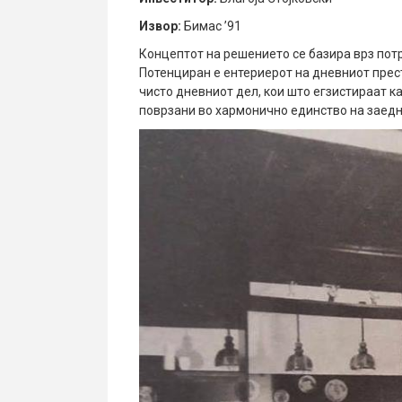
Извор:
Бимас ’91
Концептот на решението се базира врз пот
Потенциран е ентериерот на дневниот престо
чисто дневниот дел, кои што егзистираат к
поврзани во хармонично единство на заедн