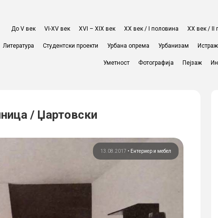
До V век
VI-XV век
XVI – XIX век
ХХ век / I половина
ХХ век / I
Литература
Студентски проекти
Урбана опрема
Урбанизам
Истра
Уметност
Фотографија
Пејзаж
Ин
иница / Џартовски
13.08.2017
•
Ентериер и мебел