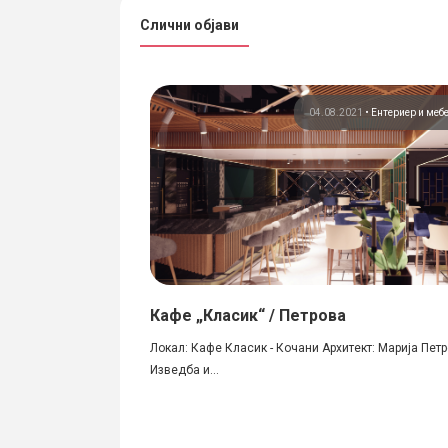
Слични објави
025
•
Ентериер и мебел
04.08.2021
•
Ентериер и меб
Design
Кафе „Класик“ / Петрова
nce Design Локација:
Локал: Кафе Класик - Кочани Архитект: Марија Пет
је...
Изведба и...