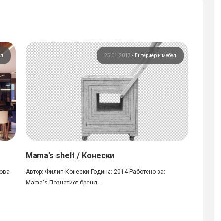
ел
25.01.2017
•
Ентериер и мебел
Mama’s shelf / Конески
Кафе 
рова
Автор: Филип Конески Година: 2014 Работено за:
Автор: 
Mama's Познатиот бренд...
трговски