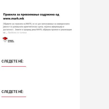
СЛЕДЕТЕ НÈ:
СЛЕДЕТЕ НÈ: