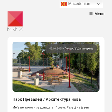
Macedonian
Skip
Мени
to
content
02.09.2025
•
Пејсаж
Урбана опрема
Парк Превалец / Архитектура нова
Меѓу пејзажот и заедницата Проект: Развој на јавен