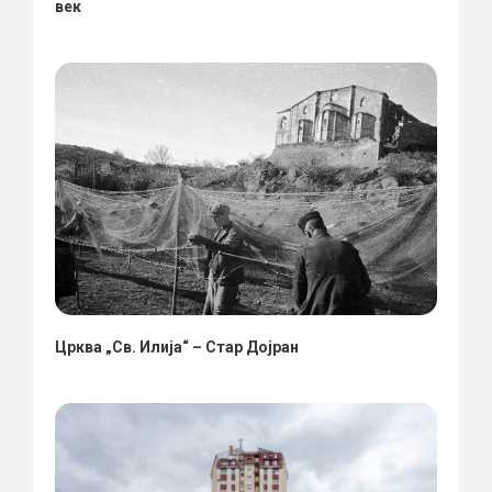
век
Црква „Св. Илија“ – Стар Дојран