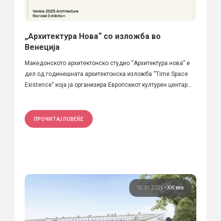
„Архитектура Нова“ со изложба во
Венеција
Македонското архитектонско студио “Архитектура нова” е
дел од годинешната архитектонска изложба “Time Space
Existence” која ја организира Европскиот културен центар...
ПРОЧИТАЈ ПОВЕЌЕ
02.01.2025
•
XXI век