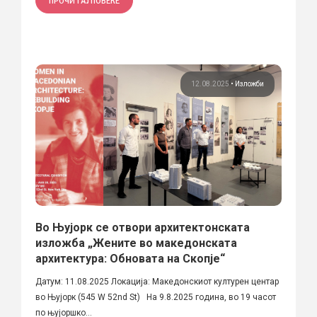
ПРОЧИТАЈ ПОВЕЌЕ
12.08.2025
•
Изложби
Во Њујорк се отвори архитектонската
изложба „Жените во македонската
архитектура: Обновата на Скопје“
Датум: 11.08.2025 Локација: Македонскиот културен центар
во Њујорк (545 W 52nd St) На 9.8.2025 година, во 19 часот
по њујоршко...