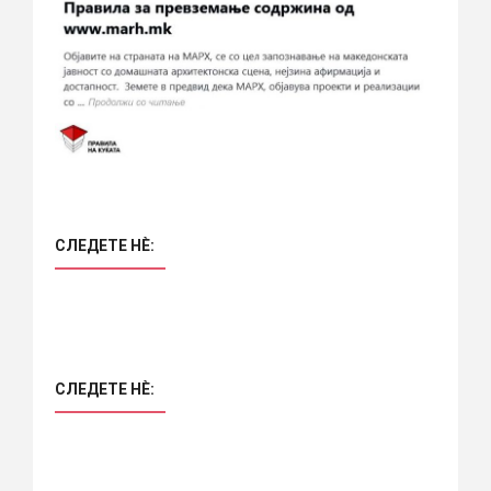
СЛЕДЕТЕ НÈ:
СЛЕДЕТЕ НÈ: