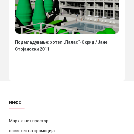
Подмладување: хотел „Палас“-Охрид / Јане
Стојаноски 2011
ИНФО
Марх е нет простор
посветен на промоција