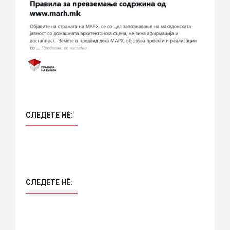
СЛЕДЕТЕ НÈ:
СЛЕДЕТЕ НÈ: