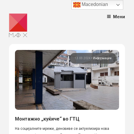
Macedonian
Skip
Мени
to
content
13.03.2024
•
Информации
Монтажно „куќиче“ во ГТЦ
На социјалните мрежи, деновиве се актуелизира нова