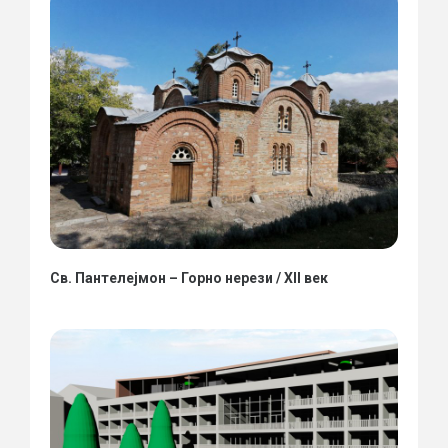
Св. Пантелејмон – Горно нерези / XII век