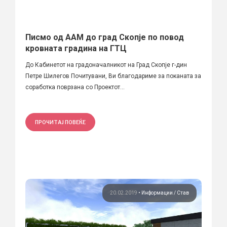
Писмо од ААМ до град Скопје по повод
кровната градина на ГТЦ
До Кабинетот на градоначалникот на Град Скопје г-дин
Петре Шилегов Почитувани, Ви благодариме за поканата за
соработка поврзана со Проектот...
ПРОЧИТАЈ ПОВЕЌЕ
20.02.2019
•
Информации
Став