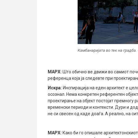
Камбанаријата во тек на градба. Ф
МАРХ:
Што обично ве движи во самиот поч
референца која ја следевте при проектирањ
Искра
:
Инспирација на еден архитект е цел
осознал. Нема конкретен референтен објект
проектирање на објект постојат премногу р
временски периоди и контексти. Дури и дод
не си свесен од каде доаѓа. А реално, на сит
МАРХ:
Како би го опишале архитектонскиот