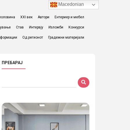
Macedonian
I половина
XXI век
Автори
Ентериер и мебел
жување
Став
Интервју
Изложби
Конкурси
формации
Од регионот
Градежни материјали
ПРЕБАРАЈ