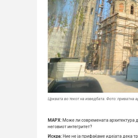
Црквата во текот на изведбата. Фото: приватна арх
МАРХ:
Може ли современата архитектура да
неговиот интегритет?
Искра
:
Ние не ја прифаќаме идејата дека тр