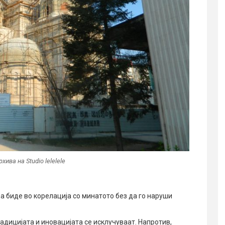
ива на Studio lelelele
 биде во корелација со минатото без да го наруши
адицијата и иновацијата се исклучуваат. Напротив,