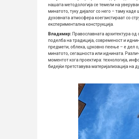
нашата методологија се темели на уверува
минатото, туку дијалог со него – таму каде
духовната атмосфера коегзистираат со стр
експериментална конструкција.
Владимир:
Православната архитектура од 
поделба на традиција, современост и иднин
предмети, облека, црковно пеење – е дел о
минатото, сегашноста или иднината. Различ
моментот кога проектира: технологија, инф
бидејќи претставува материјализација на д