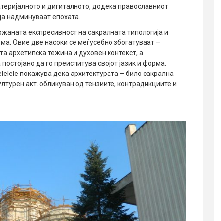
теријалното и дигиталното, додека православниот
 ја надминуваат епохата.
ржаната експресивност на сакралната типологија и
а. Овие две насоки се меѓусебно збогатуваат –
та архетипска тежина и духовен контекст, а
постојано да го преиспитува својот јазик и форма.
lelelele покажува дека архитектурата – било сакрална
културен акт, обликуван од тензиите, контрадикциите и