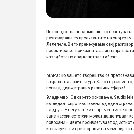
По поводот на неодамнешното осветување н
разговараше со проектантите на овој храм,
Лелелеле. Ви го пренесуваме овој разговор
проектирање, приказната за иницијативата
изведбата на овој капитален објект.
МАРХ:
Во вашето творештво се препознава
сакралната архитектура. Како се развива од
поглед, дијаметрално различни сфери?
Владимир
:
Од своето основање, Studio lele
изгледаат спротивставени: од една страна
од друга – негување и современа интерпре
овие насоки естетски можат да делуваат ко
поврзани – двете произлегуваат од истиот
континуитет и претворање на меморијата в