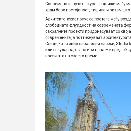
Современата архитектура се движи меѓу ма
храм бара постојаност, тишина и ритам што
Архитектонскиот опус се протега меѓу возд
слободната флуидност на современата форм
сакралните проекти придонесуваат со своја
современите ја поттикнуваат архитектурата 
Следејќи ги овие паралелни насоки, Studio 
или секуларна, стара или нова – е пред сè 
поезијата на своето време.