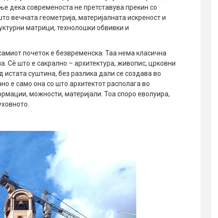
ње дека современоста не претставува прекин со
 што вечната геометрија, материјалната искреност и
уктурни матрици, технолошки обвивки и
самиот почеток е безвременска. Таа нема класична
а. Сè што е сакрално – архитектура, живопис, црковни
д истата суштина, без разлика дали се создава во
но е само она со што архитектот располага во
ормации, можности, материјали. Тоа споро еволуира,
уховното.