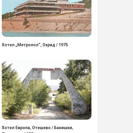
Хотел „Метропол“, Охрид / 1975
Хотел Европа, Отешево / Банишки,