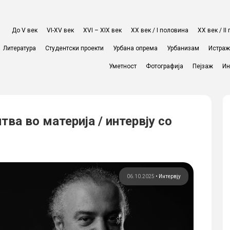
До V век
VI-XV век
XVI – XIX век
ХХ век / I половина
ХХ век / I
Литература
Студентски проекти
Урбана опрема
Урбанизам
Истра
Уметност
Фотографија
Пејзаж
Ин
ва во материја / интервју со
06.10.2025
•
Интервју