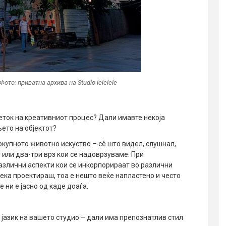
ото: приватна архива на Studio lelelele
еток на креативниот процес? Дали имавте некоја
ето на објектот?
окупното животно искуство – сè што видел, слушнал,
 или два-три врз кои се надоврзуваме. При
азлични аспекти кои се инкорпорираат во различни
ека проектираш, тоа е нешто веќе напластено и често
е ни е јасно од каде доаѓа.
 јазик на вашето студио – дали има препознатлив стил