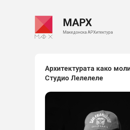
Skip
to
МАРХ
content
Македонска АРХитектура
Архитектурата како молит
Студио Лелелеле