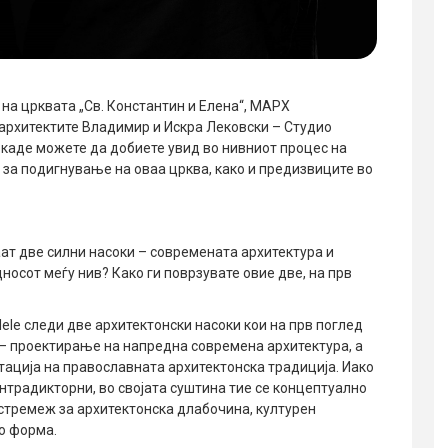
а црквата „Св. Константин и Елена“, МАРХ
 архитектите Владимир и Искра Лековски – Студио
 каде можете да добиете увид во нивниот процес на
 за подигнување на оваа црква, како и предизвиците во
ат две силни насоки – современата архитектура и
носот меѓу нив? Како ги поврзувате овие две, на прв
lele следи две архитектонски насоки кои на прв поглед
 – проектирање на напредна современа архитектура, а
тација на православната архитектонска традиција. Иако
нтрадикторни, во својата суштина тие се концептуално
 стремеж за архитектонска длабочина, културен
о форма.