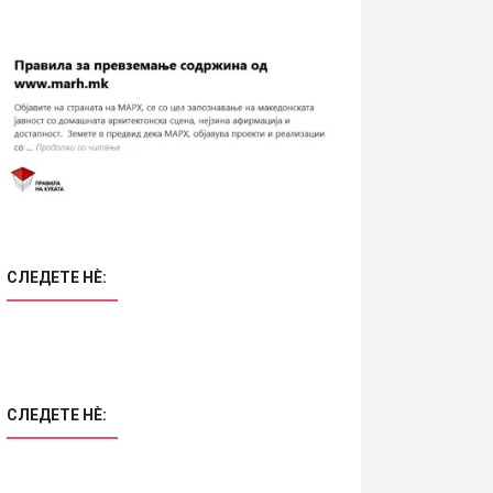
СЛЕДЕТЕ НÈ:
СЛЕДЕТЕ НÈ: