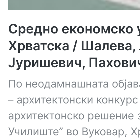
Средно eкономско 
Хрватска / Шалева,
Јуришевич, Пахови
По неодамнашната објав
– архитектонски конкурс
архитектонско решение 
Училиште” во Вуковар, Х