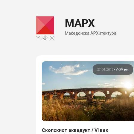
Skip
to
МАРХ
content
Македонска АРХитектура
27.04.2016
•
VI-XV век
Скопскиот аквадукт / VI век