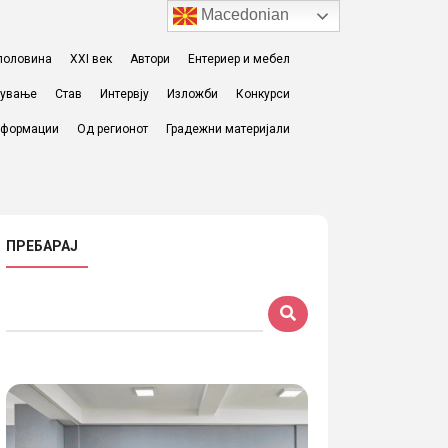
Macedonian
I половина
XXI век
Автори
Ентериер и мебел
жување
Став
Интервју
Изложби
Конкурси
формации
Од регионот
Градежни материјали
ПРЕБАРАЈ