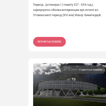
Период: Јустинијан I ( помеѓу 527 - 554 год.),
најверојатно обнова-интервенции врз истиот во
Отоманскиот период (XVI век) Извор: ВикипедијА...
ПРОЧИТАЈ ПОВЕЌЕ
31.12.2014
•
Студентски проекти