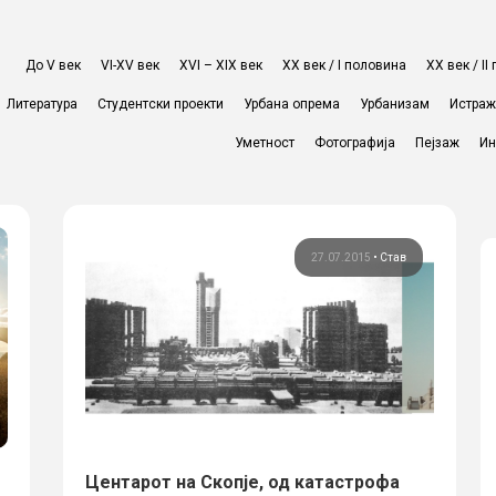
До V век
VI-XV век
XVI – XIX век
ХХ век / I половина
ХХ век / I
Литература
Студентски проекти
Урбана опрема
Урбанизам
Истра
Уметност
Фотографија
Пејзаж
Ин
27.07.2015
•
Став
Центарот на Скопје, од катастрофа