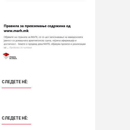
СЛЕДЕТЕ НÈ:
СЛЕДЕТЕ НÈ: