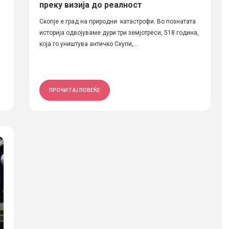
преку визија до реалност
Скопје е град на природни катастрофи. Во познатата
историја одвојуваме дури три земјотреси, 518 година,
која го уништува античко Скупи,...
ПРОЧИТАЈ ПОВЕЌЕ