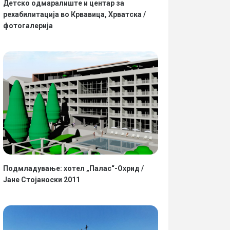
Детско одмаралиште и центар за
рехабилитација во Крвавица, Хрватска /
фотогалерија
Подмладување: хотел „Палас“-Охрид /
Јане Стојаноски 2011