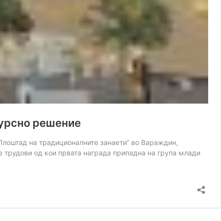
курсно решение
“Плоштад на традиционалните занаети” во Вараждин,
е трудови од кои првата награда припадна на група млади