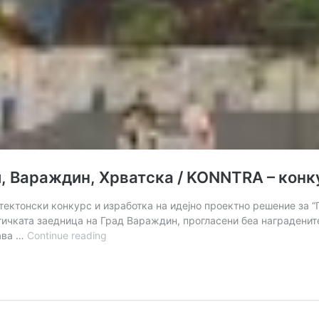
, Вараждин, Хрватска / KONNTRA – кон
ектонски конкурс и изработка на идејно проектно решение за 
ичката заедница на Град Вараждин, прогласени беа награденит
Плоштад
јава …
Continue reading
на
традиционалните
занаети,
Вараждин,
Хрватска