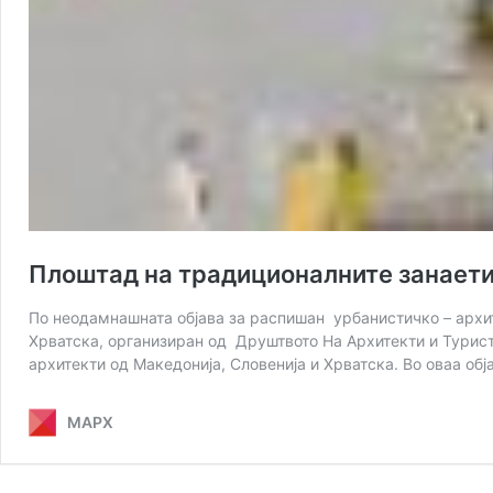
Плоштад на традиционалните занаети
По неодамнашната објава за распишан урбанистичко – архит
Хрватска, организиран од Друштвото На Архитекти и Турист
архитекти од Македонија, Словенија и Хрватска. Во оваа об
МАРХ