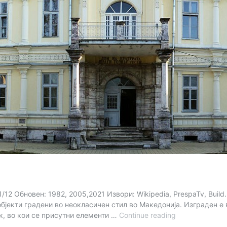
911/12 Обновен: 1982, 2005,2021 Извори: Wikipedia, PrespaTv, Bu
објекти градени во неокласичен стил во Македонија. Изграден е
Ресенскиот
к, во кои се присутни елементи …
Continue reading
Сарај