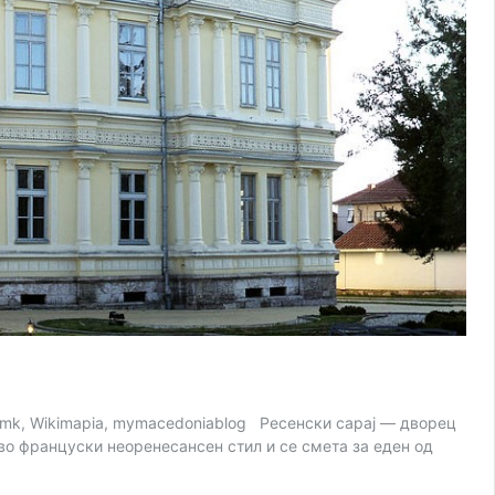
ild.mk, Wikimapia, mymacedoniablog Ресенски сарај — дворец
 во француски неоренесансен стил и се смета за еден од