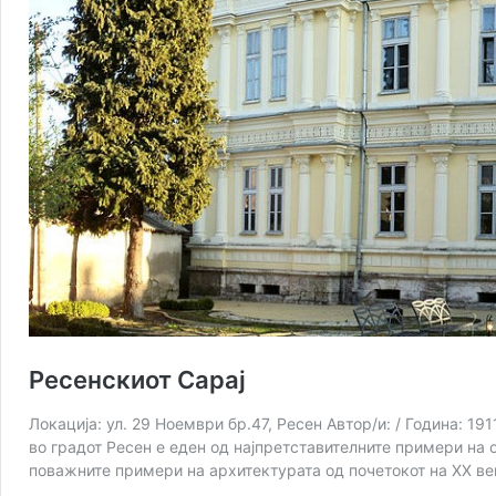
Ресенскиот Сарај
Локација: ул. 29 Ноември бр.47, Ресен Автор/и: / Година: 1
во градот Ресен е еден од најпретставителните примери на 
поважните примери на архитектурата од почетокот на XX ве