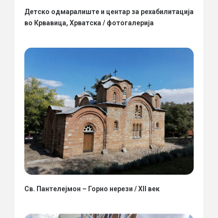
Детско одмаралиште и центар за рехабилитација
во Крвавица, Хрватска / фотогалерија
Св. Пантелејмон – Горно нерези / XII век