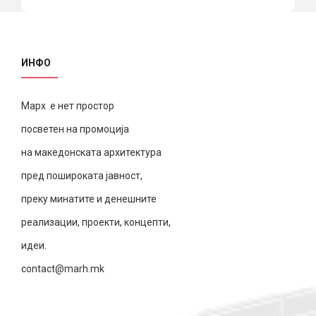
ИНФО
Марх е нет простор
посветен на промоција
на македонската архитектура
пред пошироката јавност,
преку минатите и денешните
реализации, проекти, концепти,
идеи.
contact@marh.mk