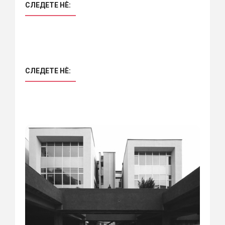
СЛЕДЕТЕ НÈ:
СЛЕДЕТЕ НÈ: