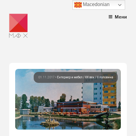
Macedonian
Skip
Мени
to
content
01.11.2017
•
Ентериер и мебел
ХХ век / II половина