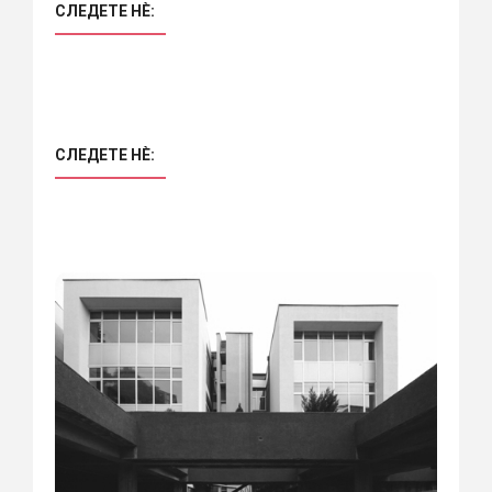
СЛЕДЕТЕ НÈ:
СЛЕДЕТЕ НÈ: