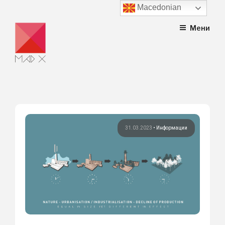
Macedonian
Skip
Мени
to
content
31.03.2023
•
Информации