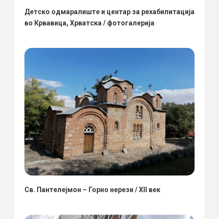
Детско одмаралиште и центар за рехабилитација
во Крвавица, Хрватска / фотогалерија
Св. Пантелејмон – Горно нерези / XII век