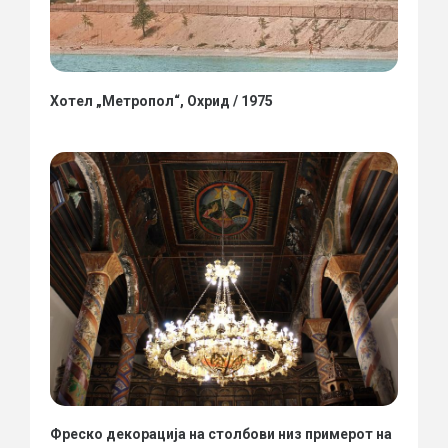
Хотел „Метропол“, Охрид / 1975
Фреско декорација на столбови низ примерот на