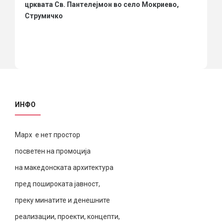
црквата Св. Пантелејмон во село Мокриево,
Струмичко
ИНФО
Марх е нет простор
посветен на промоција
на македонската архитектура
пред пошироката јавност,
преку минатите и денешните
реализации, проекти, концепти,