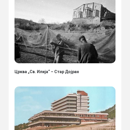
Црква „Св. Илија“ – Стар Дојран