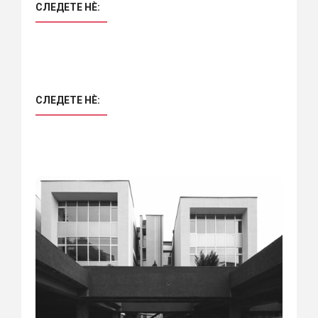
СЛЕДЕТЕ НÈ:
СЛЕДЕТЕ НÈ: