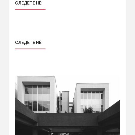
СЛЕДЕТЕ НÈ:
СЛЕДЕТЕ НÈ: