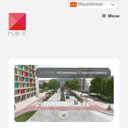
Macedonian
Skip
Мени
to
content
31.03.2025
•
Истражување
Студентски проекти