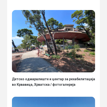
Детско одмаралиште и центар за рехабилитација
во Крвавица, Хрватска / фотогалерија