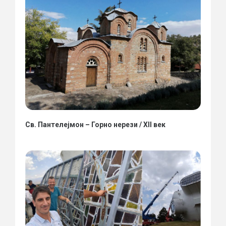
Св. Пантелејмон – Горно нерези / XII век