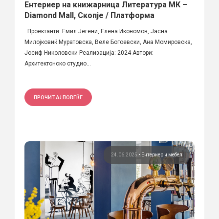
Ентериер на книжарница Литература МК –
Diamond Mall, Скопје / Платформа
Проектанти: Емил Јегени, Елена Икономов, Јасна
Милојковиќ Муратовска, Веле Богоевски, Ана Момировска,
Јосиф Николовски Реализација: 2024 Автори:
Архитектонско студио...
ПРОЧИТАЈ ПОВЕЌЕ
24.06.2025
•
Ентериер и мебел