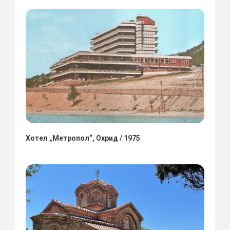
Хотел „Метропол“, Охрид / 1975