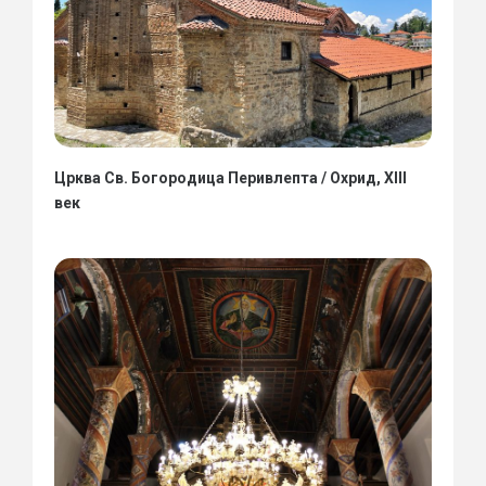
Црква Св. Богородица Перивлепта / Охрид, XIII
век