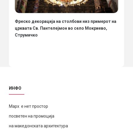
Фреско декорација на столбови низ примерот на
црквата Св. Пантелејмон во село Мокриево,
Струмичко
ИНФО
Марх е нет простор
посветен на промоција
на македонската архитектура