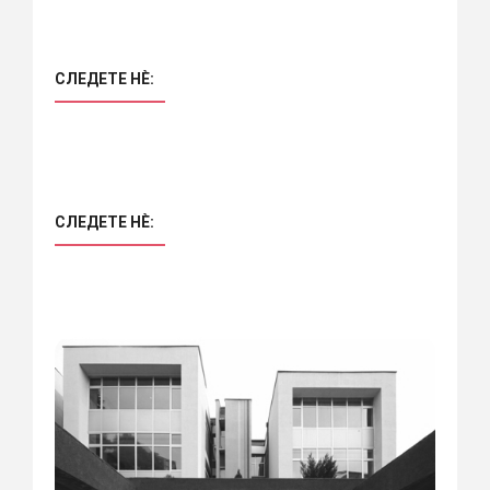
СЛЕДЕТЕ НÈ:
СЛЕДЕТЕ НÈ: