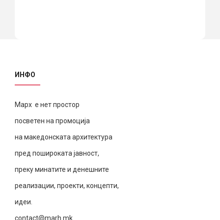
ИНФО
Марх е нет простор
посветен на промоција
на македонската архитектура
пред пошироката јавност,
преку минатите и денешните
реализации, проекти, концепти,
идеи.
contact@marh.mk