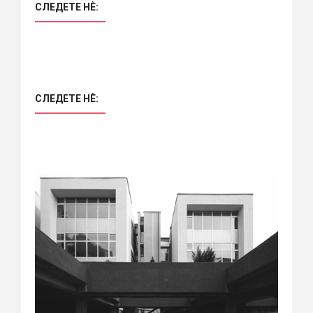
СЛЕДЕТЕ НÈ:
СЛЕДЕТЕ НÈ: