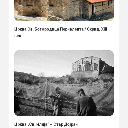
Црква Св. Богородица Перивлепта / Охрид, XIII
век
Црква „Св. Илија“ – Стар Дојран