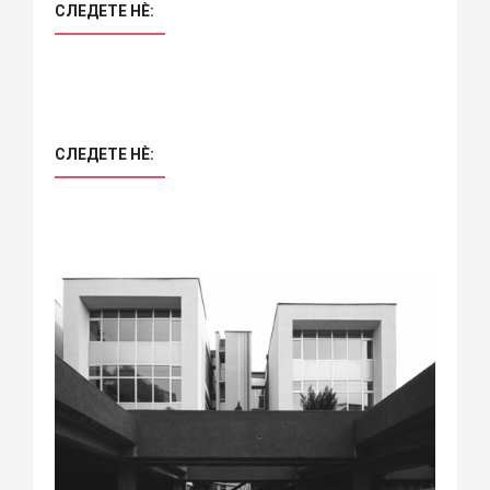
СЛЕДЕТЕ НÈ:
СЛЕДЕТЕ НÈ: