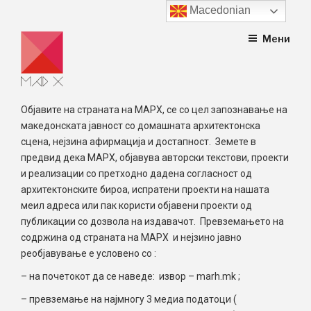
Macedonian
Skip
Мени
to
content
Објавите на страната на МАРХ, се со цел запознавање на
македонската јавност со домашната архитектонска
сцена, нејзина афирмација и достапност. Земете в
предвид дека МАРХ, објавува авторски текстови, проекти
и реализации со претходно дадена согласност од
архитектонските бироа, испратени проекти на нашата
меил адреса или пак користи објавени проекти од
публикации со дозвола на издавачот. Превземањето на
содржина од страната на МАРХ и нејзино јавно
реобјавување е условено со :
– на почетокот да се наведе: извор – marh.mk ;
– превземање на најмногу 3 медиа податоци (