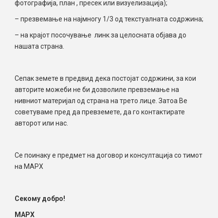
фотографија, план , пресек или визуелизација);
– презвемање на најмногу 1/3 од текстуалната содржина;
– на крајот посочување линк за целосната објава до
нашата страна.
Сепак земете в предвид дека постојат содржини, за кои
авторите можеби не би дозволиле превземање на
нивниот материјал од страна на трето лице. Затоа Ве
советуваме пред да превземете, да го контактирате
авторот или нас.
Се поинаку е предмет на договор и консултација со тимот
на МАРХ
Секому добро!
МАРХ