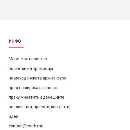
ИНФО
Марх е нет простор
посветен на промоција
на македонската архитектура
пред пошироката јавност,
преку минатите и денешните
реализации, проекти, концепти,
идеи.
contact@marh.mk