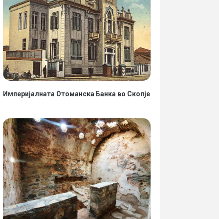
Империјалната Отоманска Банка во Скопје