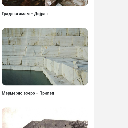
Градски амам – Дојран
Мермерно езеро – Прилеп