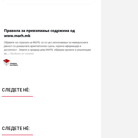
СЛЕДЕТЕ НÈ:
СЛЕДЕТЕ НÈ: