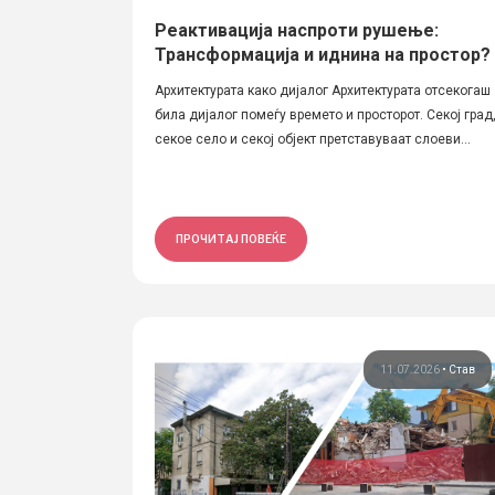
Реактивација наспроти рушење:
Трансформација и иднина на простор?
Архитектурата како дијалог Архитектурата отсекогаш
била дијалог помеѓу времето и просторот. Секој град
секое село и секој објект претставуваат слоеви...
ПРОЧИТАЈ ПОВЕЌЕ
11.07.2026
•
Став