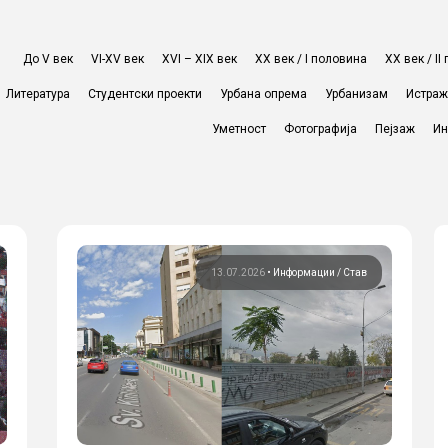
До V век
VI-XV век
XVI – XIX век
ХХ век / I половина
ХХ век / I
Литература
Студентски проекти
Урбана опрема
Урбанизам
Истра
Уметност
Фотографија
Пејзаж
Ин
13.07.2026
•
Информации
Став