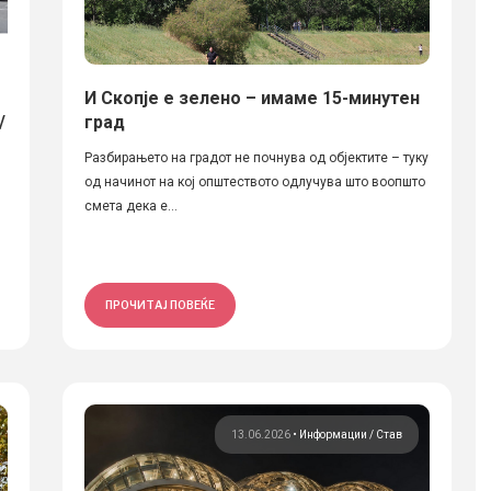
И Скопје е зелено – имаме 15-минутен
/
град
Разбирањето на градот не почнува од објектите – туку
од начинот на кој општеството одлучува што воопшто
смета дека е...
ПРОЧИТАЈ ПОВЕЌЕ
13.06.2026
•
Информации
Став