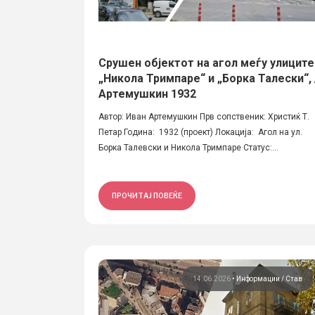
Срушен објектот на агол меѓу улиците
„Никола Тримпаре“ и „Борка Талески“, 
Артемушкин 1932
Автор: Иван Артемушкин Прв сопственик: Христиќ Т.
Петар Година: 1932 (проект) Локација: Агол на ул.
Борка Талевски и Никола Тримпаре Статус:...
ПРОЧИТАЈ ПОВЕЌЕ
14.06.2026
•
Информации
Став