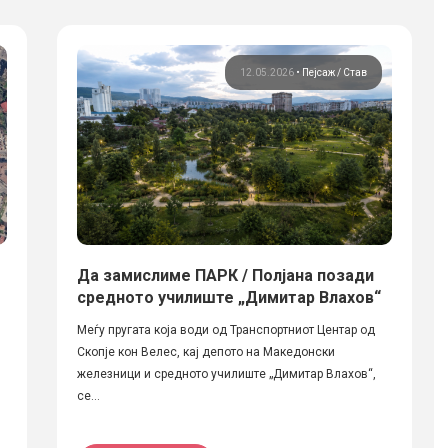
12.05.2026
•
Пејсаж
Став
Да замислиме ПАРК / Полјана позади
средното училиште „Димитар Влахов“
Меѓу пругата која води од Транспортниот Центар од
Скопје кон Велес, кај депото на Македонски
железници и средното училиште „Димитар Влахов“,
се...