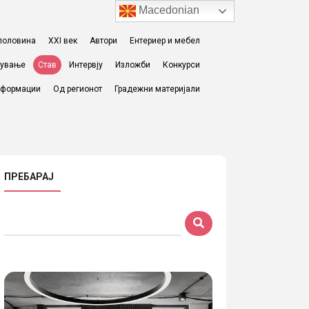
Macedonian
I половина
XXI век
Автори
Ентериер и мебел
жување
Став
Интервју
Изложби
Конкурси
формации
Од регионот
Градежни материјали
ПРЕБАРАЈ