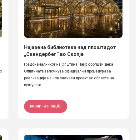
Најавена библиотека над плоштадот
„Скендербег“ во Скопје
Градоначалникот на Општина Чаир соопшти дека
со
Општината започнува официјални процедури за
реализација на нов значаен проект во областа на
културата...
ПРОЧИТАЈ ПОВЕЌЕ