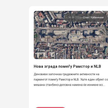
14.05.2026
•
Став
Урбанизам
Нова зграда помеѓу Рамстор и NLB
Деновиве започнаа градежните активности на
паркингот помеѓу Рамстор и NLB. Уште еден објект со
мешана станбено-деловна намена ќе изникне во...