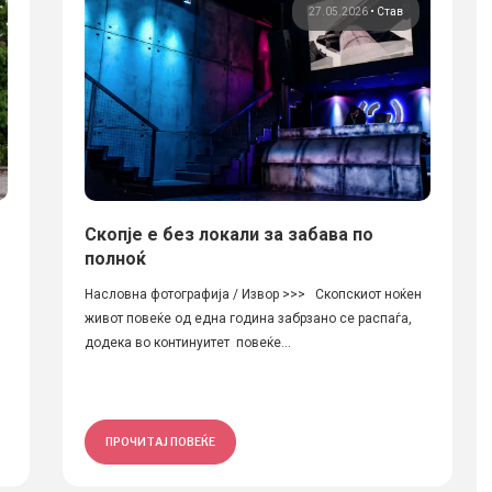
27.05.2026
•
Став
Скопје е без локали за забава по
полноќ
Насловна фотографија / Извор >>> Скопскиот ноќен
живот повеќе од една година забрзано се распаѓа,
додека во континуитет повеќе...
ПРОЧИТАЈ ПОВЕЌЕ