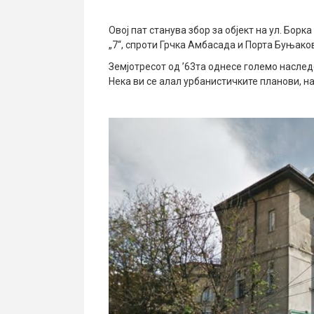
Овој пат станува збор за објект на ул. Борк
„7“, спроти Грчка Амбасада и Порта Буњако
Земјотресот од ’63та однесе големо наследс
Нека ви се алал урбанистичките планови, на