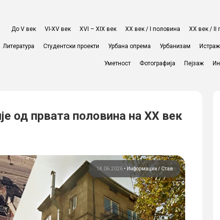
До V век
VI-XV век
XVI – XIX век
ХХ век / I половина
ХХ век / I
Литература
Студентски проекти
Урбана опрема
Урбанизам
Истра
Уметност
Фотографија
Пејзаж
Ин
је од првата половина на XX век
14.06.2026
•
Информации
Став