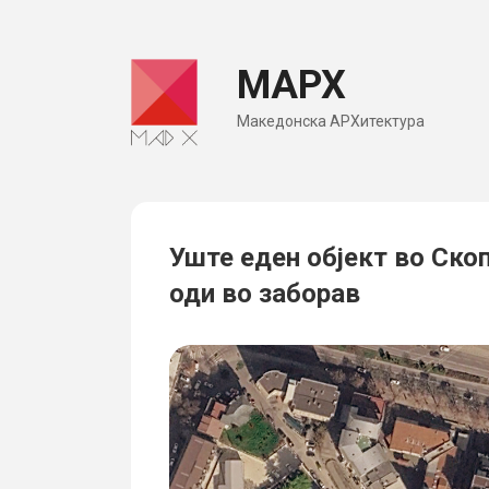
Skip
to
МАРХ
content
Македонска АРХитектура
Уште еден објект во Скоп
оди во заборав