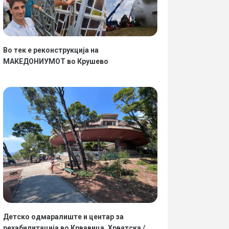
Во тек е реконструкција на
МАКЕДОНИУМОТ во Крушево
Детско одмаралиште и центар за
рехабилитација во Крвавица, Хрватска /