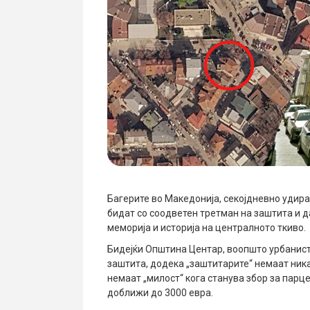
Багерите во Македонија, секојдневно удираа
бидат со соодветен третман на заштита и 
меморија и историја на централното ткиво.
Бидејќи Општина Центар, воопшто урбанисти
заштита, додека „заштитарите“ немаат ник
немаат „милост“ кога станува збор за парц
доближи до 3000 евра.