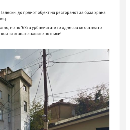
а Талески, до првиот објект на ресторанот за брза храна
вец.
тво, но по ’63та урбанистите го однесоа се останато.
 кои ги ставате вашите потписи!