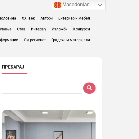
Macedonian
I половина
XXI век
Автори
Ентериер и мебел
жување
Став
Интервју
Изложби
Конкурси
формации
Од регионот
Градежни материјали
ПРЕБАРАЈ