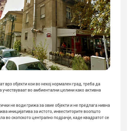
т врз објекти кои во некој нормален град, треба да
да учествуваат во амбиентални целини како активна
чки не води грижа за овие објекти и не предлага нивна
аква иницијатива за истото, инвеститорите воопшто
ела во скопското централно подрачје, каде квадратот се