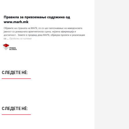
СЛЕДЕТЕ НÈ:
СЛЕДЕТЕ НÈ: