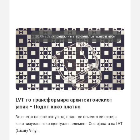
20.06.2025
•
Градежни материјали
Ентериер и мебел
LVT го трансформира архитектонскиот
јазик – Подот како платно
Во светот на архитектурата, подот сѐ почесто се третира
како визуелен и концептуален елемент. Со појавата на LVT
(Luxury Vinyl...