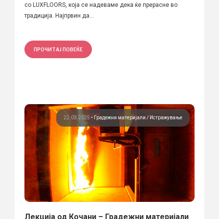
со LUXFLOORS, која се надеваме дека ќе прерасне во
традиција. Најпрвин да...
ПРОЧИТАЈ ПОВЕЌЕ
22.03.2025
•
Градежни материјали
Истражување
Лекција од Кочани – Градежни материјали