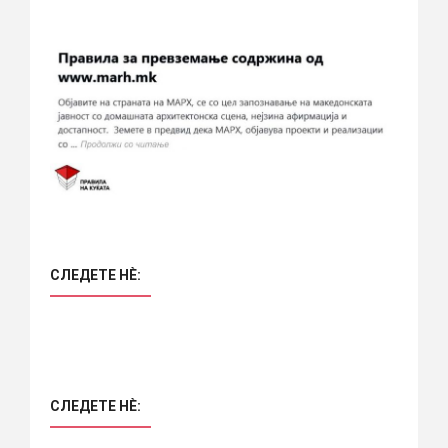
СЛЕДЕТЕ НÈ:
СЛЕДЕТЕ НÈ: