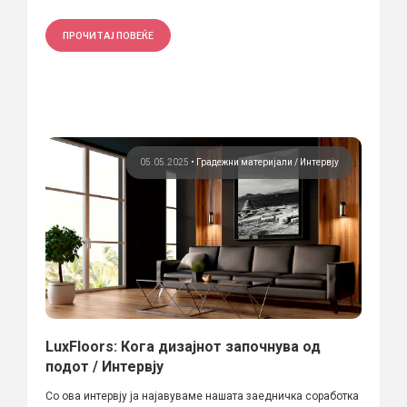
ПРОЧИТАЈ ПОВЕЌЕ
05.05.2025
•
Градежни материјали
Интервју
LuxFloors: Кога дизајнот започнува од
подот / Интервју
Со ова интервју ја најавуваме нашата заедничка соработка