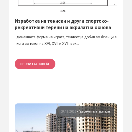
Изработка на тениски и други спортско-
рекреативни терени на акрилатна основа
Денешната форма на играта, тенисот ја добил во Франција
, кога во текот на XVI, XVII и XVIII век...
ПРОЧИТАЈ ПОВЕЌЕ
08.12.2025
•
Градежни материјали