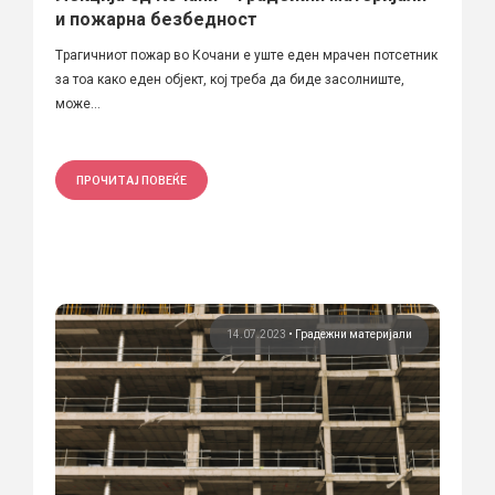
и пожарна безбедност
Tрагичниот пожар во Кочани е уште еден мрачен потсетник
за тоа како еден објект, кој треба да биде засолниште,
може...
ПРОЧИТАЈ ПОВЕЌЕ
14.07.2023
•
Градежни материјали