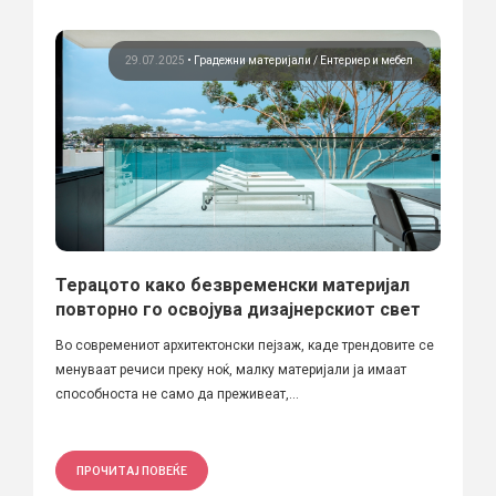
29.07.2025
•
Градежни материјали
Ентериер и мебел
Терацотo како безвременски материјал
повторно го освојува дизајнерскиот свет
Во современиот архитектонски пејзаж, каде трендовите се
менуваат речиси преку ноќ, малку материјали ја имаат
способноста не само да преживеат,...
ПРОЧИТАЈ ПОВЕЌЕ