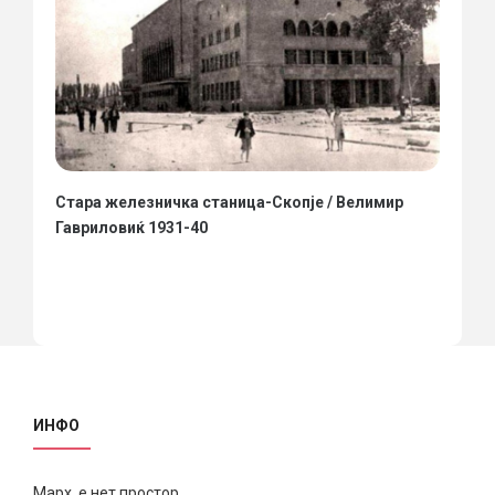
Стара железничка станица-Скопје / Велимир
Гавриловиќ 1931-40
ИНФО
Марх е нет простор