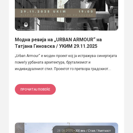
Модна ревија на „URBAN ARMOUR“ на
Татјана Гиновска / УКИМ 29.11.2025
„Urban Armour“ е моден проект кој ја истражува синергијата
помеѓу урбаната архитектура, брутализмот и
индивидуалниот стил. Проектот го претвора градскиот...
ПРОЧИТАЈ ПОВЕЌЕ
28.09.2025
•
XXI век
Став
Уметност