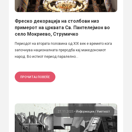
Фреско декорација на столбови низ
примерот на црквата Св. Пантелејмон во
село Мокриево, Струмичко
Периодот на втората половина од XIX век е времето кога
започнува националната преродба кај македонскиот
народ. Во истиот период паралелно...
ПРОЧИТАЈ ПОВЕЌЕ
27.11.2025
•
Информации
Уметност