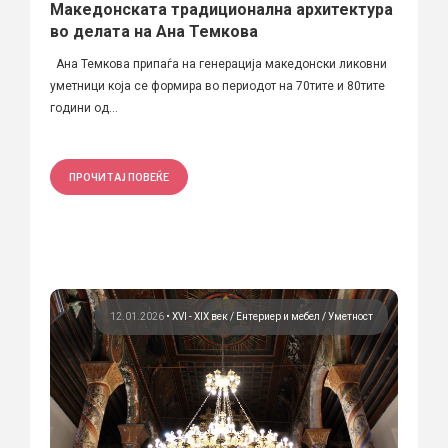
Македонската традиционална архитектура
во делата на Ана Темкова
Ана Темкова припаѓа на генерација македонски ликовни
уметници која се формира во периодот на 70тите и 80тите
години од...
ПРОЧИТАЈ ПОВЕЌЕ
12.01.2026
•
XVI - XIX век
Ентериер и мебел
Уметност