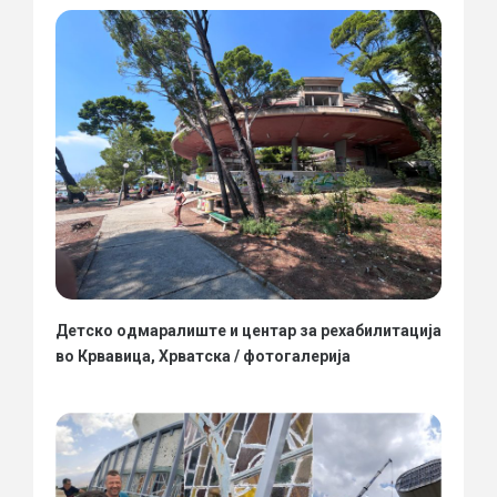
Детско одмаралиште и центар за рехабилитација
во Крвавица, Хрватска / фотогалерија