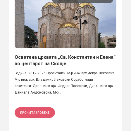
Осветена црквата „Св. Константин и Елена“
во центарот на Скопје
Година: 2012-2025 Проектанти: М-р инж арх Искра Лековска,
М-р инж.арх. Владимир Лековски Соработници
архитекти: Дипл. инж.арх. Јордан Тасевски, Дипл. инж.арх.
Даниела Андоновска, М-р...
ПРОЧИТАЈ ПОВЕЌЕ