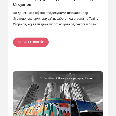
Стојанов
Во денешната објава споделуваме типокалендар
„Македонска архитектура“ изработен од страна на Трајче
Стојанов, кој вели дека типографијата од секогаш била...
ПРОЧИТАЈ ПОВЕЌЕ
06.04.2024
•
XXI век
Информации
Уметност