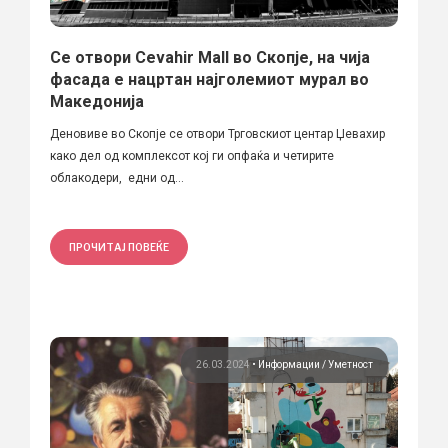
Се отвори Cevahir Mall во Скопје, на чија
фасада е нацртан најголемиот мурал во
Македонија
Деновиве во Скопје се отвори Трговскиот центар Џевахир
како дел од комплексот кој ги опфаќа и четирите
облакодери, едни од...
ПРОЧИТАЈ ПОВЕЌЕ
26.03.2024
•
Информации
Уметност