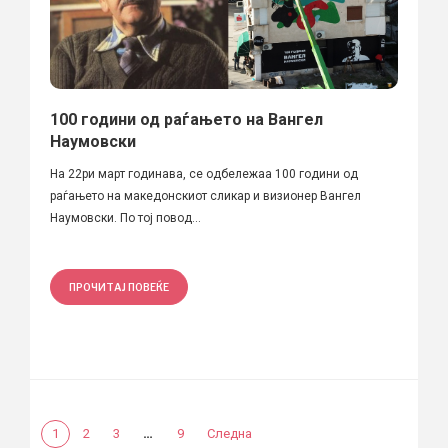
100 години од раѓањето на Вангел
Наумовски
На 22ри март годинава, се одбележаа 100 години од
раѓањето на македонскиот сликар и визионер Вангел
Наумовски. По тој повод...
ПРОЧИТАЈ ПОВЕЌЕ
…
1
2
3
9
Следна