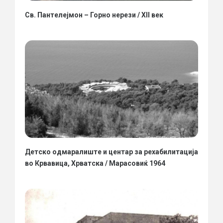
Св. Пантелејмон – Горно нерези / XII век
Детско одмаралиште и центар за рехабилитација
во Крвавица, Хрватска / Марасовиќ 1964