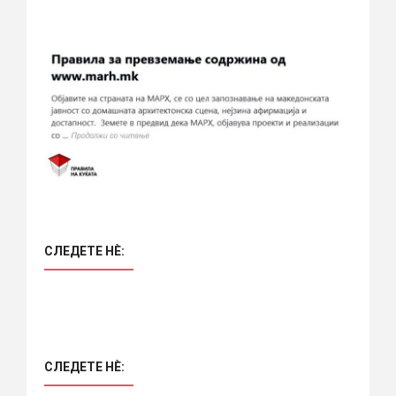
СЛЕДЕТЕ НÈ:
СЛЕДЕТЕ НÈ: