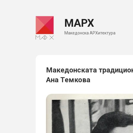
Skip
to
МАРХ
content
Македонска АРХитектура
Македонската традицион
Ана Темкова