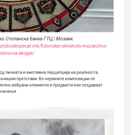
во Стопанска банка ГТЦ
| Мозаик
.slobodenpecat.mk/fotovideo-skrienoto-mozaichno-
tstvo-na-skopje/
од личната и емотивна перцепција на реалноста,
сонишни претстави. Во нејзините композиции се
телно избрани елементи и предмети кои создаваат
значење.