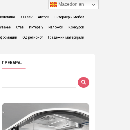
Macedonian
I половина
XXI век
Автори
Ентериер и мебел
жување
Став
Интервју
Изложби
Конкурси
формации
Од регионот
Градежни материјали
ПРЕБАРАЈ