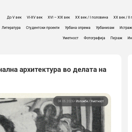
До V век
VI-XV век
XVI – XIX век
ХХ век / I половина
ХХ век / I
Литература
Студентски проекти
Урбана опрема
Урбанизам
Истра
Уметност
Фотографија
Пејзаж
Ин
ална архитектура во делата на
04.05.2026
•
Изложби
Уметност