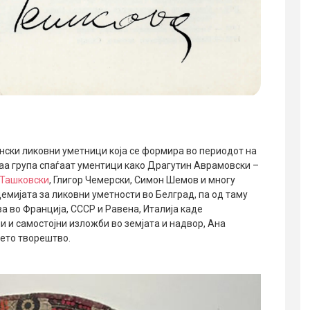
нски ликовни уметници која се формира во периодот на
оваа група спаѓаат ументици како Драгутин Аврамовски –
 Ташковски
, Глигор Чемерски, Симон Шемов и многу
емијата за ликовни уметности во Белград, па од таму
 во Франција, СССР и Равена, Италија каде
и и самостојни изложби во земјата и надвор, Ана
оето творештво.