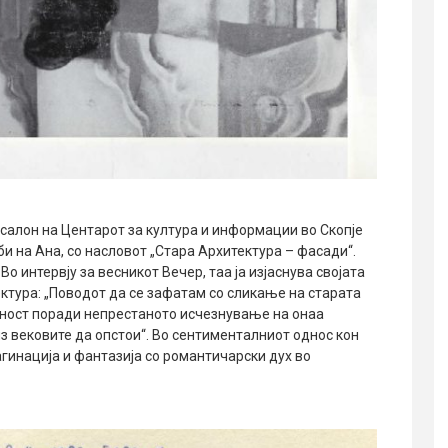
салон на Центарот за култура и информации во Скопје
и на Ана, со насловот „Стара Архитектура – фасади“.
 Во интервју за весникот Вечер, таа ја изјаснува својата
ктура: „Поводот да се зафатам со сликање на старата
аност поради непрестаното исчезнување на онаа
з вековите да опстои“. Во сентименталниот однос кон
агинација и фантазија со романтичарски дух во