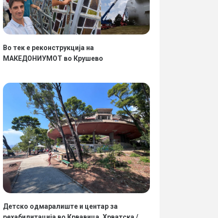
Во тек е реконструкција на
МАКЕДОНИУМОТ во Крушево
Детско одмаралиште и центар за
рехабилитација во Крвавица, Хрватска /