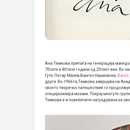
Ана Темкова припаѓа на генерација македо
70тите и 80тите години од 20тиот век. Во 
Гуте, Петар Мазев,Вангел Наумовски,
Васко
други. Во 1966та,Темкова завршува на Акад
своето творечко патешествие го продолжува
специјализира мозаик. Покрај многуте групн
Темкова е и повеќепати наградувана за св