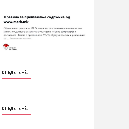
СЛЕДЕТЕ НÈ:
СЛЕДЕТЕ НÈ: