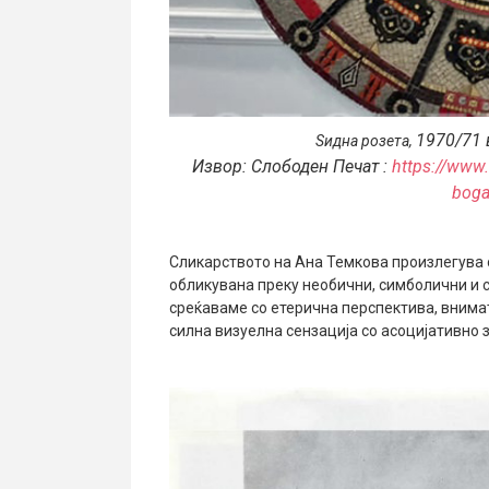
1970/71 
Ѕидна розета,
Извор: Слободен Печат :
https://www
boga
Сликарството на Ана Темкова произлегува 
обликувана преку необични, симболични и 
среќаваме со етерична перспектива, внима
силна визуелна сензација со асоцијативно 