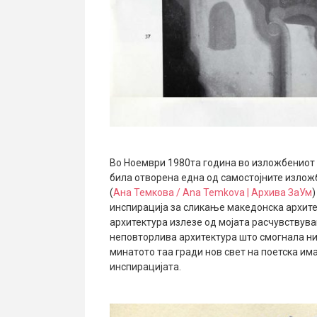
Во Ноември 1980та година во изложбениот 
била отворена една од самостојните изложб
(
Ана Темкова / Ana Temkova | Архива ЗаУм
)
инспирација за сликање македонска архите
архитектура излезе од мојата расчувствув
неповторлива архитектура што смогнала ни
минатото таа гради нов свет на поетска им
инспирацијата.