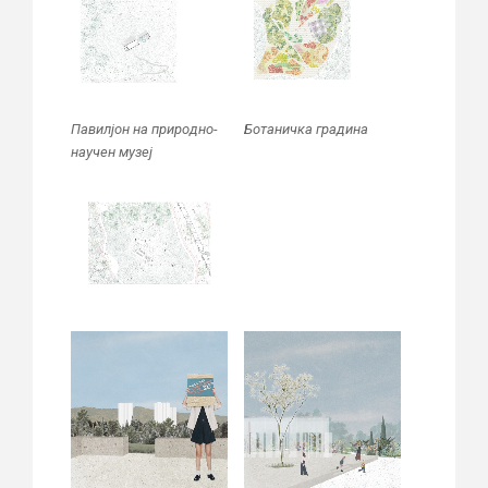
Павилјон на природно-
Ботаничка градина
научен музеј