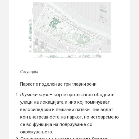
Ситуација
Паркот е поделен во три главни зони:
Шумски појас
– кој се протега кон ободните
улици на локацијата и низ кој поминуваат
велосипедски и пешачки патеки. Тие водат
кон внатрешноста на паркот, но истовремено
се во функција на поврзување со
окружувањето.