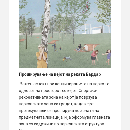
Проширување на кејот на реката Вардар
Важен аспект при конципирањето на паркот е
односот на просторот со кејот. Спортско-
рекреативната зона на кејот ја поврзува
парковската зона со градот, каде кејот
протекува или се проширува во зоната на
предметната локација, и ја оформува главната
зона со содржини во парковската структура.