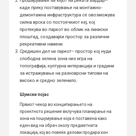
Проширување на кејот на реката Вардар
–
каде преку поставување на монтажно-
демонтажна инфраструктура се овозможува
силна врска со постоечкиот кеј, кој
протекува во паркот во облик на линиски
плоштад, создавајќи простор за различни
рекреативни намени.
Средишен дел на паркот
– простор кој нуди
слободна зелена зона низ игра на
топографија, културна интеракција и градини
за истражување на разноврсни типови на
високо и средно зеленило.
Шумски појас
Првиот чекор во конципирањето на
проектното решение вклучува планирање на
зона на пошумување која е поставена како
еден вид на обрач околу предметната
локација, кој во повеќе делови продира кон