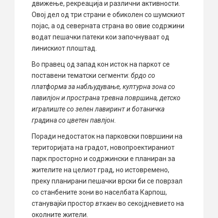
движење, рекреација и различни активности.
Овој дел од три страни е обиколен со шумскиот
појас, а од северната страна во овие содржини
водат пешачки патеки кои започнуваат од
линискиот плоштад.
Во правец од запад кон исток на паркот се
поставени тематски сегменти:
брдо со
платформа за набљудување, културна зона со
пави
лј
он и пространа тревна површина, детско
игралиште со зелен лавиринт и ботаничка
градина со цветен пав
лј
он.
Поради недостаток на парковски површини на
територијата на градот, новопроектираниот
парк просторно и содржински е планиран за
жителите на целиот град, но истовремено,
преку планирани пешачки врски би се поврзал
со станбените зони во населбата Карпош,
станувајќи простор
вткаен
во секојдневието на
околните жители.