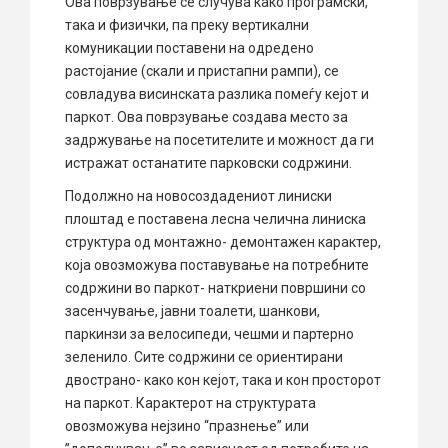
Ова поврзување се случува како програмски,
така и физички, па преку вертикални
комуникации поставени на одредено
растојание (скали и пристапни рампи), се
совладува висинската разлика помеѓу кејот и
паркот. Ова поврзување создава место за
задржување на посетителите и можност да ги
истражат останатите парковски содржини.
Подолжно на новосоздадениот линиски
плоштад е поставена лесна челична линиска
структура од монтажно- демонтажен карактер,
која овозможува поставување на потребните
содржини во паркот- наткриени површини со
засенчување, јавни тоалети, шанкови,
паркинзи за велосипеди, чешми и партерно
зеленило. Сите содржини се ориентирани
двострано- како кон кејот, така и кон просторот
на паркот. Карактерот на структурата
овозможува нејзино “празнење” или