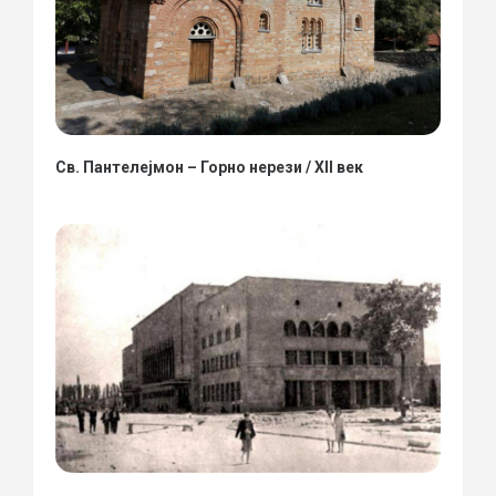
Св. Пантелејмон – Горно нерези / XII век