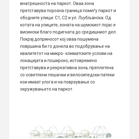
внатрешноста на паркот. Оваа зона
претставува порозна граница помеѓу паркот и
ободните улици: С1, С2 и ул. Љубљанска. Од
котата на улиците, зоната на шумскиот појас е
висински благо подигната до средишниот дел.
Покрај доприносот кој оваа пошумена
површина би го донела во подобрување на
квалитетот на микро- климатските услови на
локацијата и пошироко, истовремено
претставува и рекреативна зона, преплетена
со осветлени пешачки и велосипедски патеки
кои имаат улога и на поврзување со
окружувањето на паркот.