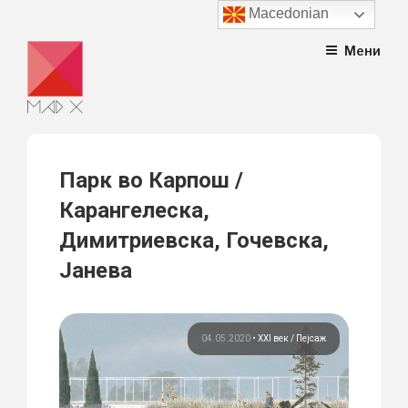
Macedonian
Skip
Мени
to
content
Парк во Карпош /
Карангелеска,
Димитриевска, Гочевска,
Јанева
04.05.2020
•
XXI век
Пејсаж