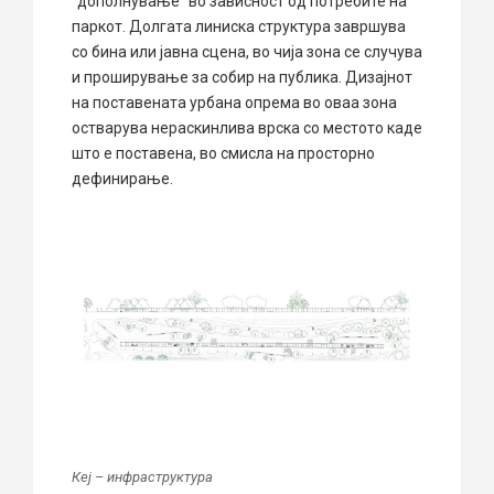
”дополнување” во зависност од потребите на
паркот. Долгата линиска структура завршува
со бина или јавна сцена, во чија зона се случува
и проширување за собир на публика. Дизајнот
на поставената урбана опрема во оваа зона
остварува нераскинлива врска со местото каде
што е поставена, во смисла на просторно
дефинирање.
Кеј – инфраструктура