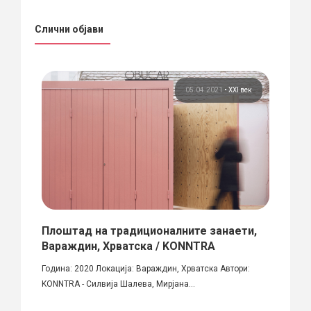
Слични објави
ија
05.04.2021
•
XXI век
Плоштад на традиционалните занаети,
Музе
Вараждин, Хрватска / KONNTRA
анчева
Објект
Година: 2020 Локација: Вараждин, Хрватска Автори:
Извор: 
KONNTRA - Силвија Шалева, Мирјана...