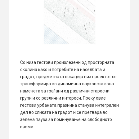
Со низа гестови произлезени од просторната
околина како и потребите на населбата и
градот, предметната локација низ проектот се
трансформира во динамична парковска зона
наменета за граѓани од различни старосни
групи и со различни интереси. Преку овие
гестови урбаната празнина станува интегрален
дел во сликата на градот и се претвара во
зелена пауза за поминување на слободното
време.