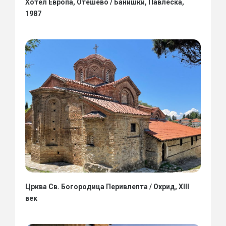
Хотел Европа, Отешево / Банишки, Павлеска,
1987
Црква Св. Богородица Перивлепта / Охрид, XIII
век