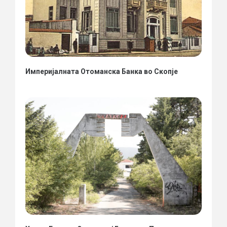
Империјалната Отоманска Банка во Скопје