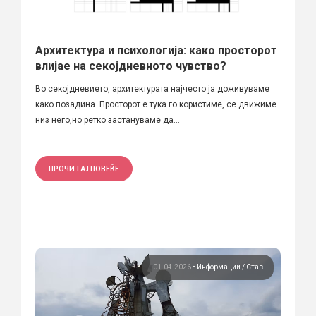
Архитектура и психологија: како просторот
влијае на секојдневното чувство?
Во секојдневието, архитектурата најчесто ја доживуваме
како позадина. Просторот е тука го користиме, се движиме
низ него,но ретко застануваме да...
ПРОЧИТАЈ ПОВЕЌЕ
01.04.2026
•
Информации
Став