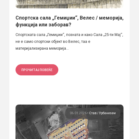
Спортска сала „Гемиџии“, Велес / меморија,
функција или заборав?
Спортската сала „Гемиџии“, позната и како Сала „25-ти Мај“,
не е само спортски објект во Велес, таа е
материјализирана меморија...
ПРОЧИТАЈ ПОВЕЌЕ
06.01.2026
•
Став
Урбанизам