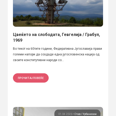
Цвеќето на слободата, Гевгелија / Грабул,
1969
Во текот на 60тите години, Федеративна Југославија прави
големи напори да создаде една југословенска нација од
своите конститутивни народи со...
ПРОЧИТАЈ ПОВЕЌЕ
01.04.2026
•
Став
Урбанизам