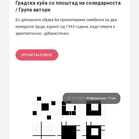
Градска куќа со плоштад на солидарноста
/ Група автори
Во денешната објава Ви презентираме симбиоза на два
конкурсни труда, едниот од 1993 година, каде темата е
архитектонско - урбанистичко...
ПРОЧИТАЈ ПОВЕЌЕ
03.04.2026
•
Информации
Став