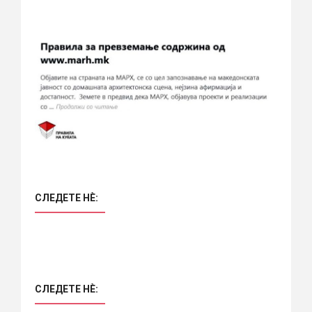
СЛЕДЕТЕ НÈ:
СЛЕДЕТЕ НÈ: