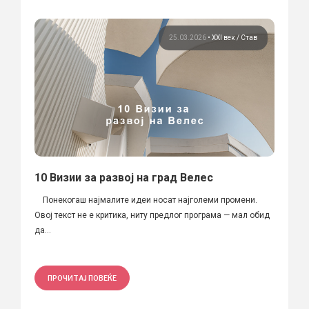
25.03.2026
•
XXI век
Став
10 Визии за развој на град Велес
Понекогаш најмалите идеи носат најголеми промени.
Овој текст не е критика, ниту предлог програма — мал обид
да...
ПРОЧИТАЈ ПОВЕЌЕ