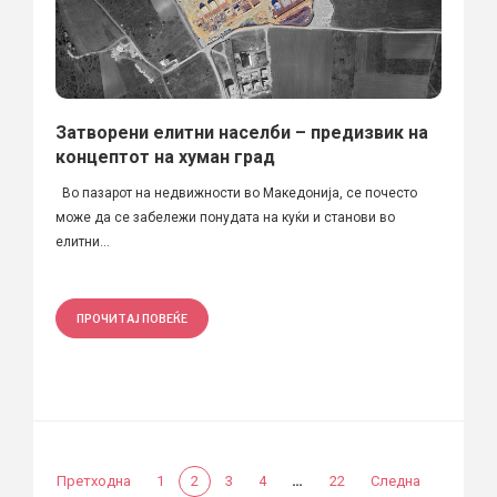
Затворени елитни населби – предизвик на
концептот на хуман град
Во пазарот на недвижности во Македонија, се почесто
може да се забележи понудата на куќи и станови во
елитни...
ПРОЧИТАЈ ПОВЕЌЕ
…
Претходна
1
2
3
4
22
Следна