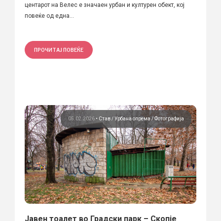
центарот на Велес е значаен урбан и културен обект, кој
повеќе од една...
ПРОЧИТАЈ ПОВЕЌЕ
05.02.2026
•
Став
Урбана опрема
Фотографија
Јавен тоалет во Градски парк – Скопје