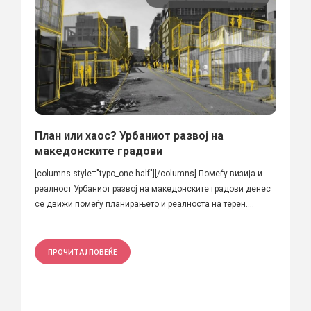
План или хаос? Урбаниот развој на
македонските градови
[columns style="typo_one-half"][/columns] Помеѓу визија и
реалност Урбаниот развој на македонските градови денес
се движи помеѓу планирањето и реалноста на терен....
ПРОЧИТАЈ ПОВЕЌЕ