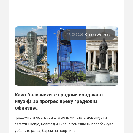
17.03.2026
•
Став
Урбанизам
Како балканските градови создаваат
илузија за прогрес преку градежна
офанзива
Градежната офанзива што во изминатата деценија ги
зафати Скопје, Белград и Тирана темелно ги преобликува
урбаните јадра, барем на површина....