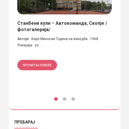
Станбени кули – Автокоманда, Скопје /
Ghet
фотогалерија/
Балд
уета во
Автори: Киро Миноски Година на изведба : 1968
Фотогр
Локација: ул....
постери
ПРОЧИТАЈ ПОВЕЌЕ
ПРО
ПРЕБАРАЈ