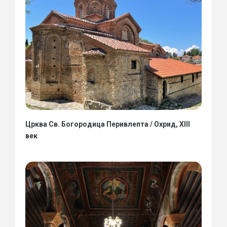
Црква Св. Богородица Перивлепта / Охрид, XIII
век