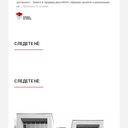
СЛЕДЕТЕ НÈ:
СЛЕДЕТЕ НÈ: