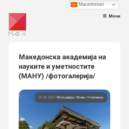
Macedonian
Skip
Мени
to
content
Македонска академија на
науките и уметностите
(МАНУ) /фотогалерија/
07.04.2024
•
Фотографија
ХХ век / II половина