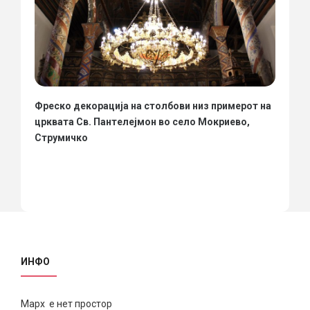
Фреско декорација на столбови низ примерот на
црквата Св. Пантелејмон во село Мокриево,
Струмичко
ИНФО
Марх е нет простор