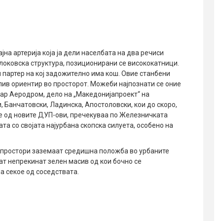
на артерија која ја дели населбата на два речиси
локовска структура, позиционирани се висококатници.
и партер на кој задожително има кош. Овие станбени
лив ориентир во просторот. Можеби најпознати се оние
Стар Аеродром, дело на „Македонијапроект“ на
, Банчатовски, Ладинска, Апостоловски, кои до скоро,
те од новите ДУП-ови, пречекуваа по Железничката
та со својата најурбана скопска силуета, особено на
е простори заземаат средишна положба во урбаните
ат непрекинат зелен масив од кои бочно се
а секое од соседствата.