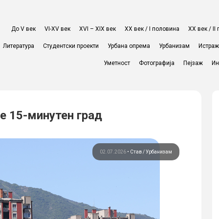
До V век
VI-XV век
XVI – XIX век
ХХ век / I половина
ХХ век / I
Литература
Студентски проекти
Урбана опрема
Урбанизам
Истра
Уметност
Фотографија
Пејзаж
Ин
ме 15-минутен град
02.07.2026
•
Став
Урбанизам