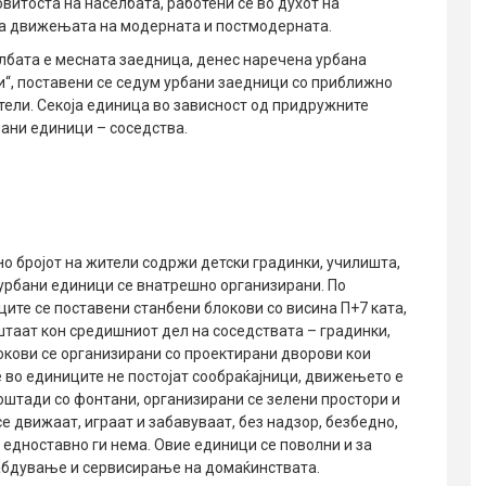
итоста на населбата, работени се во духот на
оа движењата на модерната и постмодерната.
лбата е месната заедница, денес наречена урбана
“, поставени се седум урбани заедници со приближно
ители. Секоја единица во зависност од придружните
ани единици – соседства.
 бројот на жители содржи детски градинки, училишта,
 урбани единици се внатрешно организирани. По
ите се поставени станбени блокови со висина П+7 ката,
штаат кон средишниот дел на соседствата – градинки,
окови се организирани со проектирани дворови кои
е во единиците не постојат сообраќајници, движењето е
оштади со фонтани, организирани се зелени простори и
 движаат, играат и забавуваат, без надзор, безбедно,
о едноставно ги нема. Овие единици се поволни и за
абдување и сервисирање на домаќинствата.