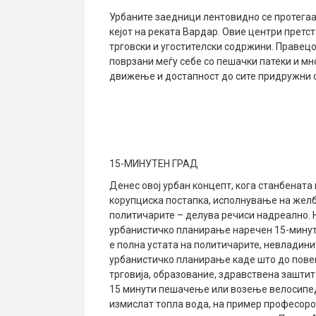
Урбаните заедници лентовидно се протегаат
кејот на реката Вардар. Овие центри претс
трговски и угостителски содржини. Правецо
поврзани меѓу себе со пешачки патеки и м
движење и достапност до сите придружни 
15-МИНУТЕН ГРАД
Денес овој урбан концепт, кога станбената
корупциска постапка, исполнување на желб
политичарите – делува речиси надреално. 
урбанистичко планирање наречен 15-минуте
е полна устата на политичарите, невладини
урбанистичко планирање каде што до повеќе
трговија, образование, здравствена заштит
15 минути пешачење или возење велосипед.
измислат топла вода, на пример професоро