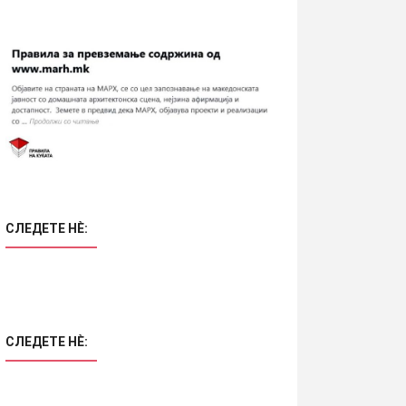
СЛЕДЕТЕ НÈ:
СЛЕДЕТЕ НÈ: