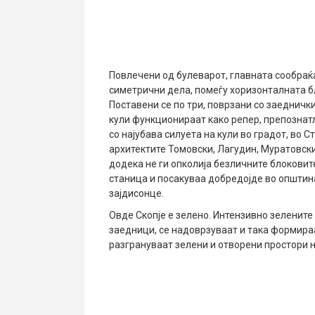
Повлечени од булеварот, главната сообраќај
симетрични дела, помеѓу хоризонталната б
Поставени се по три, поврзани со заедничк
кули функционираат како репер, препознат
со најубава силуета на кули во градот, во 
архитектите Томовски, Лагудин, Муратовски
додека не ги опколија безличните блокови
станица и посакуваа добредојде во општина
зајдисонце.
Овде Скопје е зелено. Интензивно зеленит
заедници, се надоврзуваат и така формира
разгрануваат зелени и отворени простори н