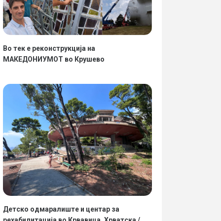
Во тек е реконструкција на
МАКЕДОНИУМОТ во Крушево
Детско одмаралиште и центар за
рехабилитација во Крвавица, Хрватска /