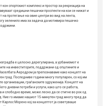
 кон спортскиот комплекс и простор за рекреација на
тавуваат средишни пешачки проспекти на кои се нижат и
т на протегање на овие центри во вид на лента,
ногу зеленило има за задача да мотивира пешачко
содржини.
 изградба е целосно дерегулирана, а урбанизмот е
ите на инвеститорите, поддржани од општините и
Населбата Аеродром ја препознаваме како концепт на
н град. Последниве години многу популарен, со кој им
те организации, граѓанските здруженија. Концепт на
то дневни потреби и услуги, како што се работа,
а и слободно време, може лесно да се стигне во рок од
 Ние го имаме нашиот 15-минутен град многу пред да
т Карлос Морено кој за концептот ја советуваше