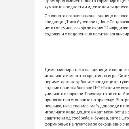
Просторно амбиенталната хармонија и целов
хуманите вредности и идеите кои ги донес
Основната организациона единица во насе
заедница. Долж булеварот „Јане Сандански
иста големина, секоја за околу 12 илјади ж
содржини е поделена на поситни организир
Димензионирањето на единиците соодветно
игралишта и места за креативна игра. Сите
периметарот на урбаните заедници кон улиц
зад нив пониски блокови П+2+Пк кои се спу
училишта и паркови. Приземјата на сите бл
припаѓаат на становите на приземје. Внатр
пешачко, низ зеленило, меѓу дрвореди и пл
игралишта каде децата имаат можност да се
заштитени од сообраќај и бучава, затоа шт
формирање на пунктови за секојдневно сн