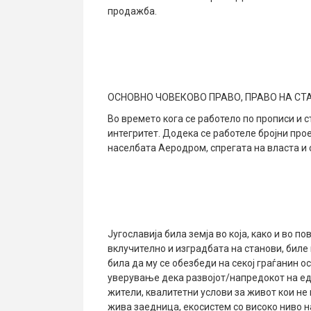
продажба.
ОСНОВНО ЧОВЕКОВО ПРАВО, ПРАВО НА СТ
Во времето кога се работело по прописи и 
интегритет. Додека се работеле бројни прое
населбата Аеродром, спрегата на власта и 
Југославија била земја во која, како и во 
вклучително и изградбата на станови, бил
била да му се обезбеди на секој граѓанин о
уверување дека развојот/напредокот на ед
жители, квалитетни услови за живот кои не в
жива заедница, екосистем со високо ниво 