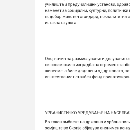
училишта и предучилишни установи, здравст
наменет за социјални, културни, политички
подобар животен стандард, поквалитетна с
истакната улога.
Овој начин на размислување и делување се с
ни овозможило изградба на огромен станбе
живееме, а биле доделени од државата, по
општествениот станбен фонд приватизиран
УРБАНИСТИЧКО УРЕДУВАЊЕ НА НАСЕЛБ
Во таков амбиент на државна и урбана пол
земјиште во Скопје објавува анонимен конку