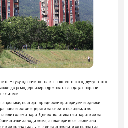
тите – туку од начинот на кој општеството одлучува што
може да ја модернизира државата, за да ја направи
те жители.
по прописи, постојат вредносни критериуми и односи
рашана и остане цврсто на своите позиции, а во
та или големи пари. Денес политиката и парите се на
рбанистички заводи нема, а планерите се сервис на
 не се прават за луѓе, денес становите се прават за