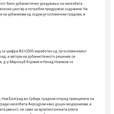
рсот било урбанистичко уредување на населбата
реонски центар и потребни придружни содржини. На
и за урбанизам од седум југословенски градови, а
д со шифра AS+2000 изработен од Југословенскиот
рад, а автори на урбанистичкото решение се
к, д-р Мирољуб Којовиќ и Ненад Новаков со
а, Нов Белград во Србија, градени според принципите на
е гради населбата Аеродром како доцен модернизам, а
а јавност, не само за архитектонската елита.