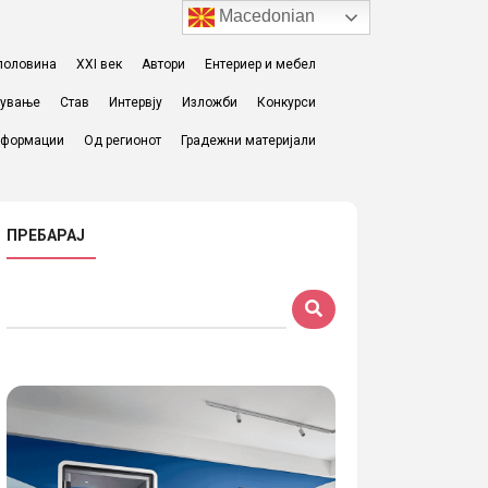
Macedonian
I половина
XXI век
Автори
Ентериер и мебел
жување
Став
Интервју
Изложби
Конкурси
формации
Од регионот
Градежни материјали
ПРЕБАРАЈ