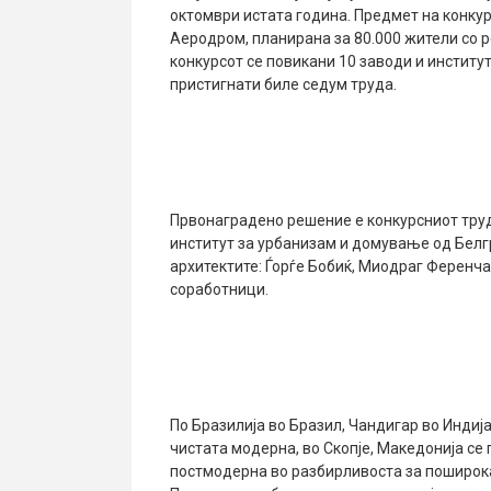
октомври истата година. Предмет на конку
Аеродром, планирана за 80.000 жители со 
конкурсот се повикани 10 заводи и институт
пристигнати биле седум труда.
Првонаградено решение е конкурсниот тру
институт за урбанизам и домување од Белг
архитектите: Ѓорѓе Бобиќ, Миодраг Ференча
соработници.
По Бразилија во Бразил, Чандигар во Индиј
чистата модерна, во Скопје, Македонија с
постмодерна во разбирливоста за поширокат