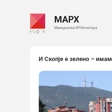
Skip
to
МАРХ
content
Македонска АРХитектура
И Скопје е зелено – има