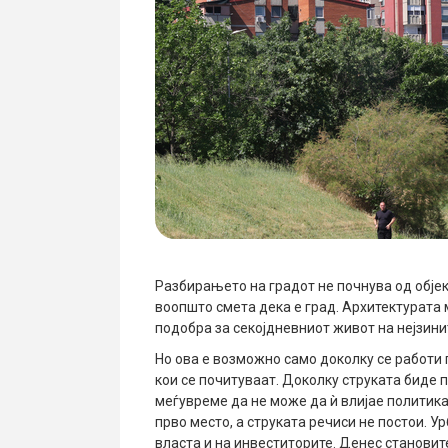
Разбирањето на градот не почнува од објек
воопшто смета дека е град. Архитектурата 
подобра за секојдневниот живот на нејзини
Но ова е возможно само доколку се работи 
кои се почитуваат. Доколку струката биде п
меѓувреме да не може да ѝ влијае политика
прво место, а струката речиси не постои. У
власта и на инвеститорите. Денес становите