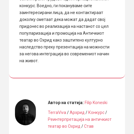
конкурс. Воедно, ги покануваме сите
заинтересирани лица, да не контактираат
доколку сметаат дека можат да дадат свој
придонес во реализација на настанот со цел
популаризација и промоција на Античкиот
театар во Охрид како заштитено културно
наследство преку презентација на можности
за негова интеграција во современиот начин
на живот.
Автор на статија:
Filip Koneski
TerraViva
/
Архрид
/
Конкурс
/
Реинтерпретација на античкиот
театар во Охрид
/
Став