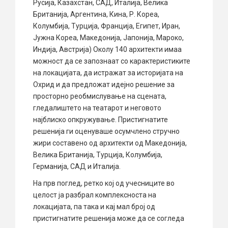
Русија, Казахстан, САД, Италија, Велика
Британија, Аргентина, Кина, Р. Кореа,
Колумбија, Турција, Франција, Египет, Иран,
Јужна Кореа, Македонија, Јапонија, Мароко,
Индија, Австрија) Околу 140 архитекти имаа
можност да се запознаат со карактеристиките
на локацијата, да истражат за историјата на
Охрид и да предложат идејно решение за
просторно реобмислување на сцената,
гледалиштето на театарот и неговото
најблиско опкружување. Пристигнатите
решенија ги оценуваше осумчлено стручно
жири составено од архитекти од Македонија,
Велика Британија, Турција, Колумбија,
Германија, САД и Италија.
На прв поглед, ретко кој од учесниците во
целост ја разбрал комплексноста на
локацијата, па така и кај мал број од
пристигнатите решенија може да се согледа