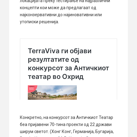
локацијата преку тестирање на најразлични
концепти кои може да предлагаат од
најконзервативни до најиновативни или
утописки решенија.
Конкретно, на конкурсот за Античкиот Театар
беа пријавени 70-тина проекти од 22 држави
ширум светот. (Хонг Конг, Германија, Бугарија,