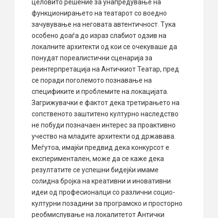
целовито решение за унапредување на
функционирањето на театарот со воедно
зачувување на неговата автентичност. Тука
особено доаѓа до израз слабиот одзив на
локалните архитекти од кои се очекуваше да
понудат пореалистични сценарија за
реинтерпретација на Античкиот Театар, пред
се поради поголемото познавање на
спецификите и проблемите на локацијата.
Загрижувачки е фактот дека третирањето на
сопственото заштитено културно наследство
не побуди позначаен интерес за проактивно
учество на младите архитекти од државава.
Меѓутоа, имајќи предвид дека конкурсот е
експериментален, може да се каже дека
резултатите се успешни бидејќи имаме
солидна бројка на креативни и иновативни
идеи од професионалци со различни социо-
културни позадини за програмско и просторно
реобмислување на локалитетот Антички