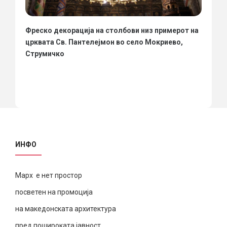
Фреско декорација на столбови низ примерот на
црквата Св. Пантелејмон во село Мокриево,
Струмичко
ИНФО
Марх е нет простор
посветен на промоција
на македонската архитектура
пред пошироката јавност,