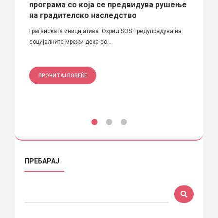
програма со која се предвидува рушење
је
Зошто 
на градителско наследство
прашањ
Граѓанската иницијатива Охрид SOS предупредува на
социјалните мрежи дека со...
ПРО
ПРОЧИТАЈ ПОВЕЌЕ
ПРЕБАРАЈ