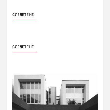
СЛЕДЕТЕ НÈ:
СЛЕДЕТЕ НÈ: