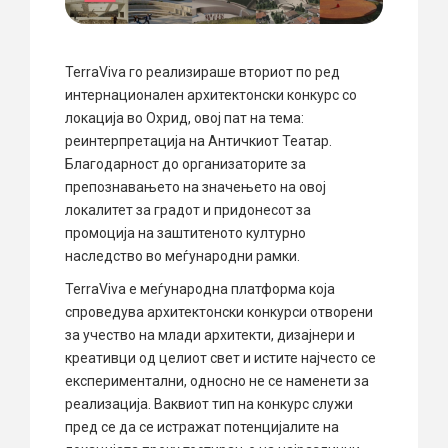
TerraViva го реализираше вториот по ред
интернационален архитектонски конкурс со
локација во Охрид, овој пат на тема:
реинтерпретација на Античкиот Театар.
Благодарност до организаторите за
препознавањето на значењето на овој
локалитет за градот и придонесот за
промоција на заштитеното културно
наследство во меѓународни рамки.
TerraViva е меѓународна платформа која
спроведува архитектонски конкурси отворени
за учество на млади архитекти, дизајнери и
креативци од целиот свет и истите најчесто се
експериментални, односно не се наменети за
реализација. Ваквиот тип на конкурс служи
пред се да се истражат потенцијалите на