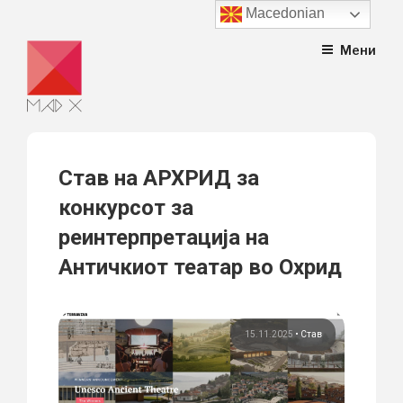
Macedonian
Skip
Мени
to
content
Став на АРХРИД за
конкурсот за
реинтерпретација на
Античкиот театар во Охрид
15.11.2025
•
Став