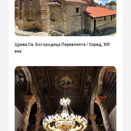
Црква Св. Богородица Перивлепта / Охрид, XIII
век