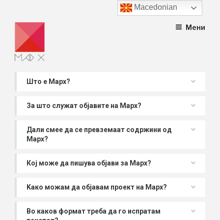
Macedonian
Skip
Мени
to
content
Што е Марх?
За што служат објавите на Марх?
Дали смее да се превземаат содржини од
Марх?
Кој може да пишува објави за Марх?
Kако можам да објавам проект на Марх?
Во каков формат треба да го испратам