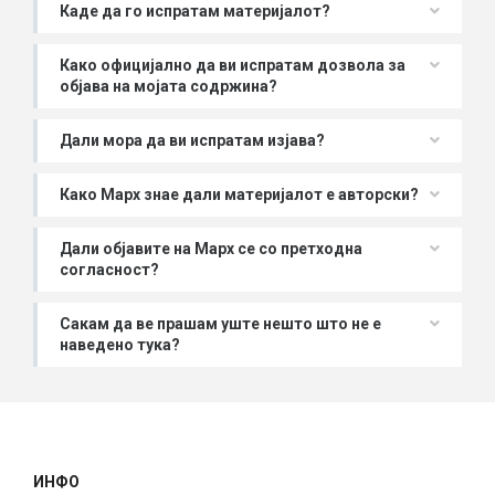
Каде да го испратам материјалот?
Како официјално да ви испратам дозвола за
објава на мојата содржина?
Дали мора да ви испратам изјава?
Како Марх знае дали материјалот е авторски?
Дали објавите на Марх се со претходна
согласност?
Сакам да ве прашам уште нешто што не е
наведено тука?
ИНФО