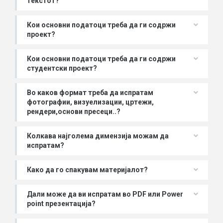
текстот?
Кои основни податоци треба да ги содржи
проект?
Кои основни податоци треба да ги содржи
студентски проект?
Во каков формат треба да испратам
фотографии, визуелизации, цртежи,
рендери,основи пресеци..?
Колкава најголема димензија можам да
испратам?
Како да го спакувам материјалот?
Дали може да ви испратам во PDF или Power
point презентација?