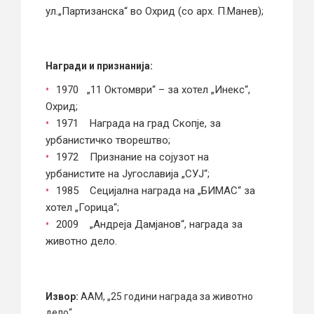
ул.„Партизанска“ во Охрид (со арх. П.Манев);
Награди и признанија:
1970 „11 Октомври“ – за хотел „Инекс“,
Охрид;
1971 Награда на град Скопје, за
урбанистичко творештво;
1972 Признание на сојузот на
урбанистите на Југославија „СУЈ“;
1985 Сецијална награда на „БИМАС“ за
хотел „Горица“;
2009 „Андреја Дамјанов“, награда за
животно дело.
Извор:
AAM, „25 години награда за животно
дело“