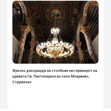
Фреско декорација на столбови низ примерот на
црквата Св. Пантелејмон во село Мокриево,
Струмичко