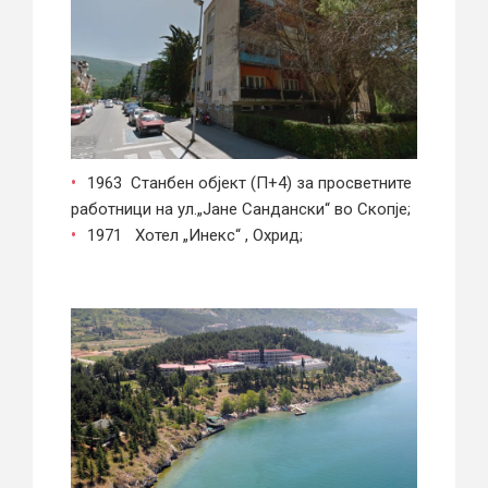
1963 Станбен објект (П+4) за просветните
работници на ул.„Јане Сандански“ во Скопје;
1971 Хотел „Инекс“ , Охрид;