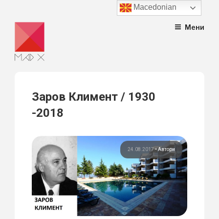
Macedonian
Skip
Мени
to
content
Заров Климент / 1930
-2018
24.08.2017
•
Автори