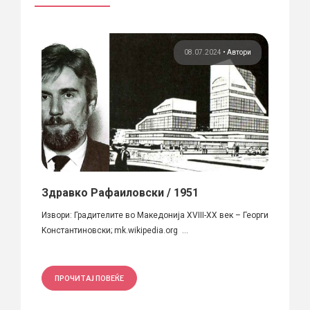
ори
08.07.2024
•
Автори
Здравко Рафаиловски / 1951
Григо
Извори: Градителите во Македонија XVIII-XX век – Георги
Во пер
Kонстантиновски; mk.wikipedia.org ...
под кап
ПРОЧИТАЈ ПОВЕЌЕ
ПРО