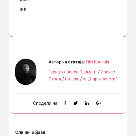
Ф.К
Автор на статија:
Filip Koneski
Горица
/
Заров Климент
/
Инекс
/
Охрид
/
Силекс
/
ул.„Партизанска“
Сподели на:
Слични објави