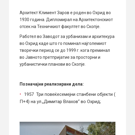
Архитект Климент Заров е роден во Охрид во
1930 година. Дипломирал на Архитектонскиот
отсек на Техничкиот факултет во Скопје.
Работел во Заводот за урбанизам и архитекура
во Охрид каде што го поминал најголемиот
творечки период се до 1999 г. кога преминал
во Јавното претпријатие за просторни и
урбанистички планови во Скопје.
Позначајни реализирани дела:
1957 Три повеќесемејни станбени објекти (
П+4) на ул.„Димитар Влахов“ во Охрид;