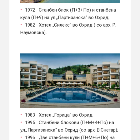
1972 Станбен блок (П+3+По) и станбена
кула (П+9) на ул.„Партизанска“ во Охрид;
1982 Хотел „Силекс“ во Охрид ( со арх. Р.
Наумовска);
1983 Хотел „Горица“ во Охрид;
1995 Станбени блокови (П+М+4+По) на
ул.„Партизанска“ во Охрид (со арх. В.Снегар);
1996 Две станбени кули (П+М+6+По) на