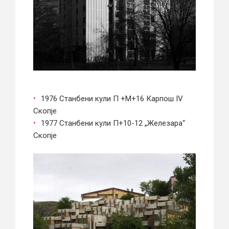
1976 Станбени кули П +М+16 Карпош IV
Скопје
1977 Станбени кули П+10-12 „Железара“
Скопје