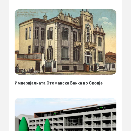
Империјалната Отоманска Банка во Скопје