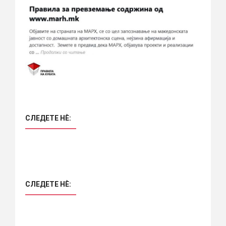
СЛЕДЕТЕ НÈ:
СЛЕДЕТЕ НÈ: