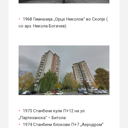
1968 Гимназија „Орце Николов“ во Скопје (
со арх. Никола Богачев)
1973 Станбени кули П+12 на ул.
„Партизанска“ – Битола
1974 Станбени блокови П+7 „Аеродром“