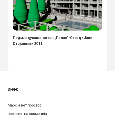
Подмладување: хотел „Палас“-Охрид / Јане
Стојаноски 2011
ИНФО
Марх е нет простор
посветен на промоција