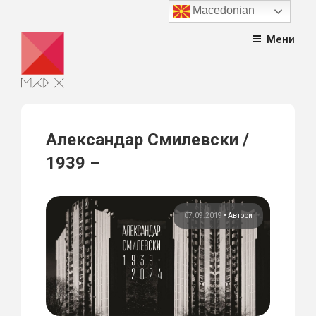
Macedonian
Skip
Мени
to
content
Александар Смилевски /
1939 –
07.09.2019
•
Автори