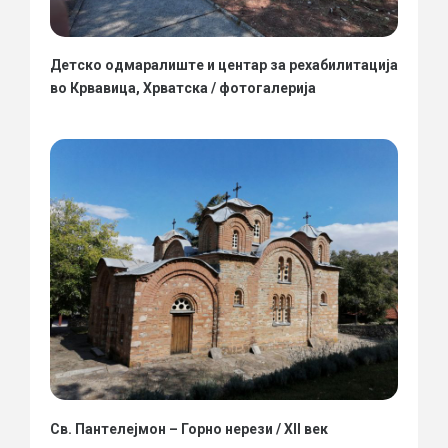
Детско одмаралиште и центар за рехабилитација
во Крвавица, Хрватска / фотогалерија
Св. Пантелејмон – Горно нерези / XII век