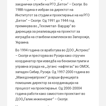
заеднички служби на РГО „Бетон“ – Скопје. Во
1988 година е избран за директот на
Институтот за студии и проектирање на на РГО
„Бетон“ – Скопје. Од 1991 до 1944 год.
преминува во „Техометал- Вардар“ во
дирекција за реализација на проектот за
изградба на станбени комплекси во Запорожје,
Украина.
Во 1994 година се вработува во ДОО „Астрекс“
– Скопје и престојува во Русија како стручен
координатор при изведба на бензиски пумпи и
управна зграда на „Југанс -нафтегас“ во ОМСК,
западен Сибир, Русија. Од 1997-2000 година во
„Македонијапроект“ ја врши функцијата
помошник директор за координација на
процесот на проектирање. Од 2000-20004
година работи како самостоен проектант во
ДОО„Галик инженеринг“ – Скопје.