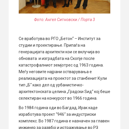
Фото: Ангел Ситновски / Порта 3
Се вработува во РГО „Бетон“ – Институт за
студии и проектирање. Припаѓа на
генерацијата архитекти кои се вклучија во
обновата и изградбата на Скопје после
катастрофалниот земјотрес од 1963 година.
Меѓу неговите најрани остварувања е
реализацијата на проектот за станбенит Кули
тип „Б“ како дел од урбанистичко-
архитектонската целина „Градски Ѕид“ кој беше
селектиран на конкурсот во 1966 година.
Во 1984 година оди во Багдад, Ирак каде
изработува проект “946“ за индустриски
комплекс. Во 1987 година е назначен за главен
инжинер за развбој и истражување во РЗ