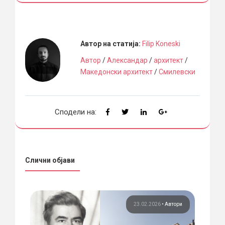
Автор на статија:
Filip Koneski
Автор
/
Александар
/
архитект
/
Македонски архитект
/
Смилевски
Сподели на:
Слични објави
ори
23.02.2026
•
Автори