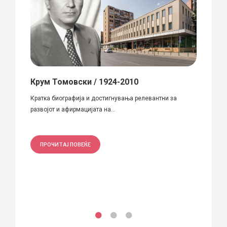
 –
Крум Томовски / 1924-2010
Вера
Кратка биографија и достигнувања релевантни за
Куса б
8 мај
развојот и афирмацијата на...
родена 
ПРОЧИТАЈ ПОВЕЌЕ
ПРО