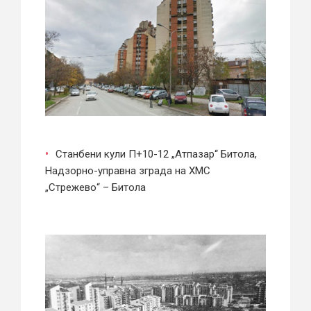
Станбени кули П+10-12 „Атпазар“ Битола,
Надзорно-управна зграда на ХМС
„Стрежево“ – Битола