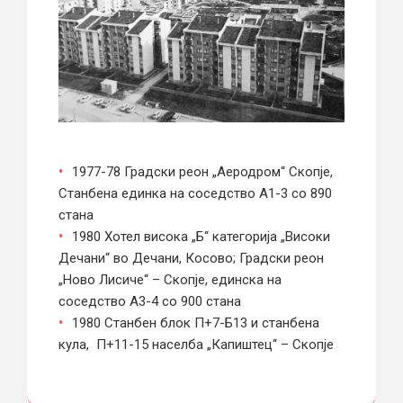
1977-78 Градски реон „Аеродром“ Скопје,
Станбена единка на соседство А1-3 со 890
стана
1980 Хотел висока „Б“ категорија „Високи
Дечани“ во Дечани, Косово; Градски реон
„Ново Лисиче“ – Скопје, единска на
соседство А3-4 со 900 стана
1980 Станбен блок П+7-Б13 и станбена
кула, П+11-15 населба „Капиштец“ – Скопје