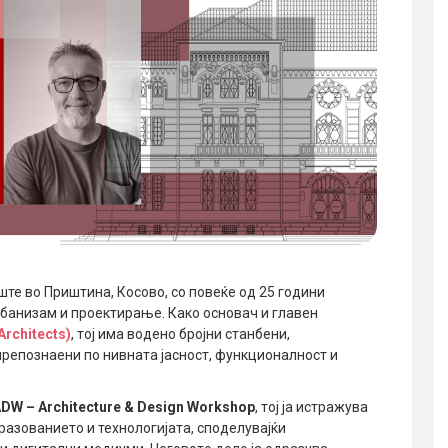
ште во Приштина, Косово, со повеќе од 25 години
рбанизам и проектирање. Како основач и главен
 Architects)
, тој има водено бројни станбени,
препознаени по нивната јасност, функционалност и
DW – Architecture & Design Workshop
, тој ја истражува
разованието и технологијата, споделувајќи