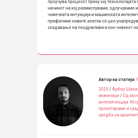
проучува процесот преку кој технологијата 
начинот на кој размислуваме, одлучуваме 
човечката интуиција и машинската интелиге
прифатиме новите алатки со цел унапредув
создавање на поодржлива и кон човекот н
Автор на статија:
2025
/
Арбер Шала
инженери
/
Од мол
интелигенција. Ист
проектираме и гр
средба на архитект