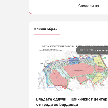
Сподели на:
Слични објави
03.2020
•
Информации
10.03.2018
•
Информац
ни во Скопје
Владата одлучи – Клиничкиот центар
се гради во Бардовци
и и 21-22ри декември