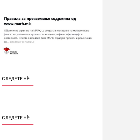
СЛЕДЕТЕ НÈ:
СЛЕДЕТЕ НÈ: