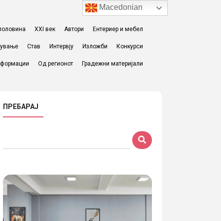
Macedonian
I половина
XXI век
Автори
Ентериер и мебел
жување
Став
Интервју
Изложби
Конкурси
формации
Од регионот
Градежни материјали
ПРЕБАРАЈ