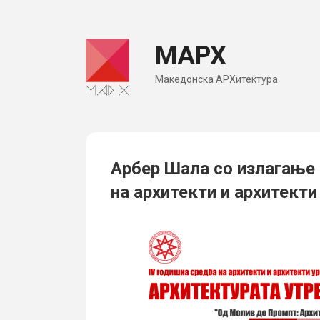
Skip
to
МАРХ
content
Македонска АРХитектура
Арбер Шала со излагање
на архитекти и архитекти