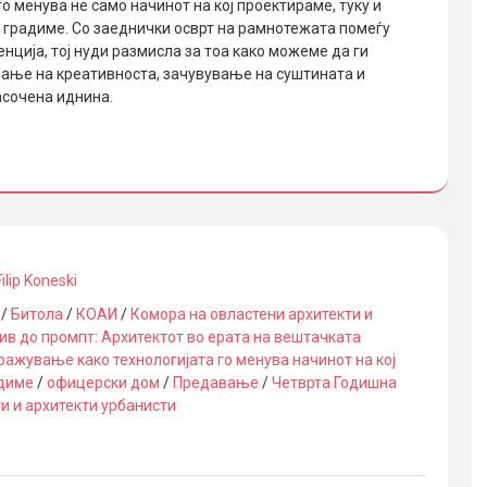
го менува не само начинот на кој проектираме, туку и
и градиме. Со заеднички осврт на рамнотежата помеѓу
нција, тој нуди размисла за тоа како можеме да ги
ање на креативноста, зачувување на суштината и
асочена иднина.
Filip Koneski
/
Битола
/
КОАИ
/
Комора на овластени архитекти и
ив до промпт: Архитектот во ерата на вештачката
ражување како технологијата го менува начинот на кој
адиме
/
офицерски дом
/
Предавање
/
Четврта Годишна
и и архитекти урбанисти