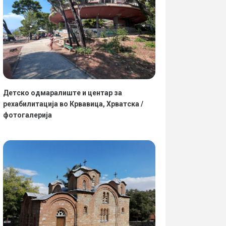
ориите...
Вчера министерот за здр
обзнани конечната одлук
ИТАЈ ПОВЕЌЕ
ПРОЧИТАЈ ПОВЕЌЕ
Детско одмаралиште и центар за
рехабилитација во Крвавица, Хрватска /
фотогалерија