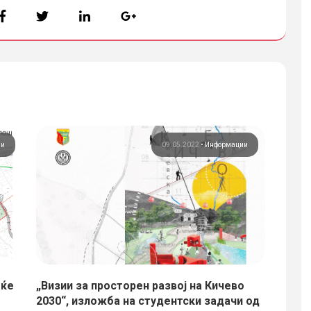
ии
09.05.2022
•
Информации
 ќе
„Визии за просторен развој на Кичево
Редиз
2030“, изложба на студентски задачи од
Работил