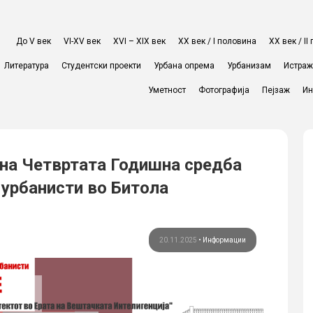
До V век
VI-XV век
XVI – XIX век
ХХ век / I половина
ХХ век / I
Литература
Студентски проекти
Урбана опрема
Урбанизам
Истра
Уметност
Фотографија
Пејзаж
Ин
 на Четвртата Годишна средба
 урбанисти во Битола
20.11.2025
•
Информации