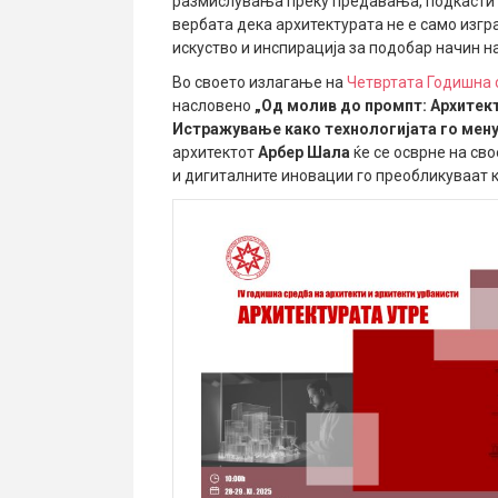
размислувања преку предавања, подкасти и
вербата дека архитектурата не е само изгр
искуство и инспирација за подобар начин 
Во своето излагање на
Четвртата Годишна 
насловено
„Од молив до промпт: Архитект
Истражување како технологијата го мену
архитектот
Арбер Шала
ќе се осврне на св
и дигиталните иновации го преобликуваат к