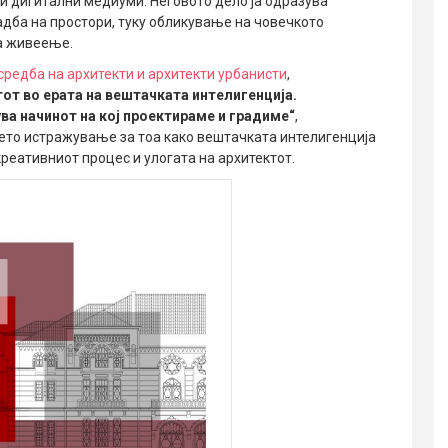
 дигитални медиуми. Неговото дело ја одразува
адба на простори, туку обликување на човечкото
на живеење.
средба на архитекти и архитекти урбанисти
,
от во ерата на вештачката интелигенција.
ва начинот на кој проектираме и градиме“
,
оето истражување за тоа како вештачката интелигенција
реативниот процес и улогата на архитектот.