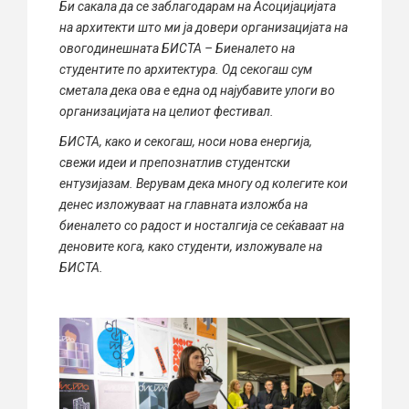
Би сакала да се заблагодарам на Асоцијацијата
на архитекти што ми ја довери организацијата на
овогодинешната БИСТА – Биеналето на
студентите по архитектура. Од секогаш сум
сметала дека ова е една од најубавите улоги во
организацијата на целиот фестивал.
БИСТА, како и секогаш, носи нова енергија,
свежи идеи и препознатлив студентски
ентузијазам. Верувам дека многу од колегите кои
денес изложуваат на главната изложба на
биеналето со радост и носталгија се сеќаваат на
деновите кога, како студенти, изложувале на
БИСТА.