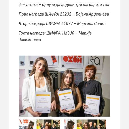
факултети – одлучи да додели три награди, и тоа:
Прва награда ШИФРА 23232 – Бојана Арџелиева
Втора награда ШИФРА 61077 – Мартина Савин
Трета награда: ШИФРА 1М3Ј0 – Марија
Јакимовска