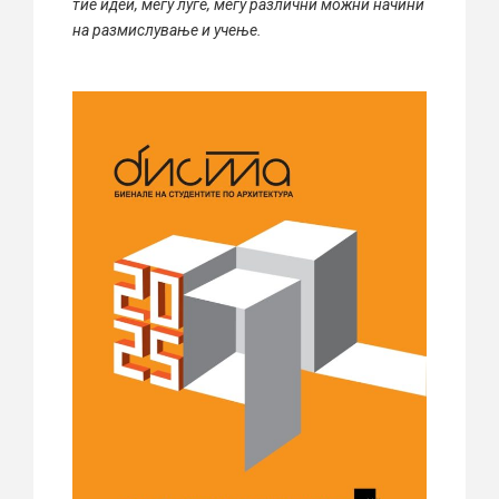
тие идеи, меѓу луѓе, меѓу различни можни начини
на размислување и учење.