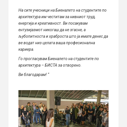
На сите учесници на Биеналето на студентите по
архитектура им честитам за нивниот труд,
енергија и креативност. Ви посакувам
ентузијазмот никогаш да не згасне, а
љубопитноста и храброста што ја имате денес да
ве водат низ целата ваша професионална
кариера.
Го прогласувам Биеналето на студентите по
архитектура – БИСТА за отворено.
Ви благодарам! “