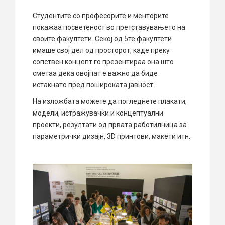
Студентите со професорите и менторите
покажаа посветеност во претставувањето на
своите факултети. Секој од 5те факултети
имаше свој дел од просторот, каде преку
сопствен концепт го презентираа она што
сметаа дека овојпат е важно да биде
истакнато пред пошироката јавност.
На изложбата можете да погледнете плакати,
модели, истражувачки и концептуални
проекти, резултати од првата работилница за
параметрички дизајн, 3D принтови, макети итн.