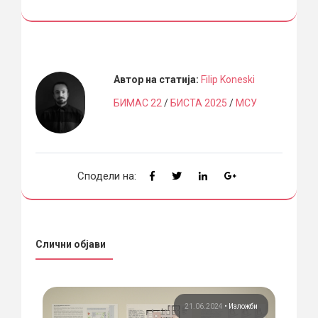
Автор на статија:
Filip Koneski
БИМАС 22
/
БИСТА 2025
/
МСУ
Сподели на:
Слични објави
жби
21.06.2024
•
Изложби