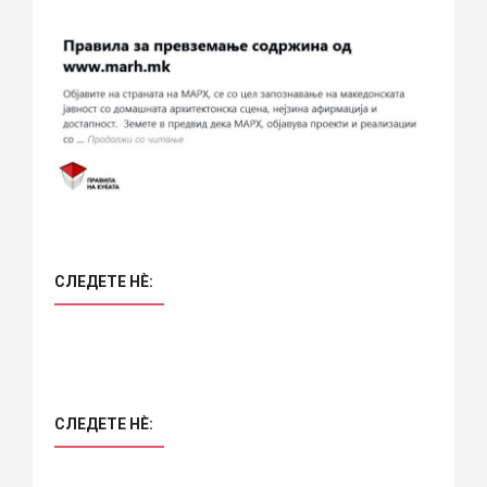
СЛЕДЕТЕ НÈ:
СЛЕДЕТЕ НÈ: