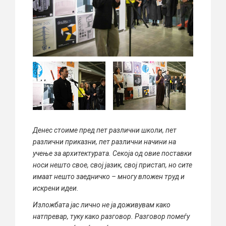
Денес стоиме пред пет различни школи, пет
различни приказни, пет различни начини на
учење за архитектурата. Секоја од овие поставки
носи нешто свое, свој јазик, свој пристап, но сите
имаат нешто заедничко – многу вложен труд и
искрени идеи.
Изложбата јас лично не ја доживувам како
натпревар, туку како разговор. Разговор помеѓу