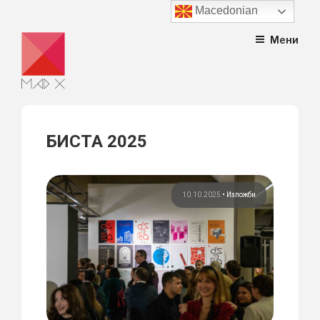
Macedonian
Skip
Мени
to
content
БИСТА 2025
10.10.2025
•
Изложби