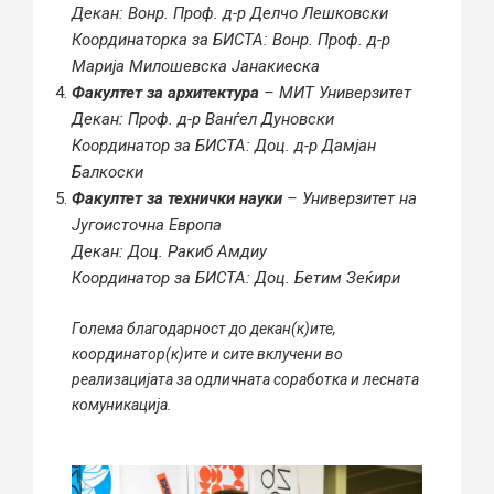
Декан: Вонр. Проф. д-р Делчо Лешковски
Координаторка за БИСТА: Вонр. Проф. д-р
Марија Милошевска Јанакиеска
Факултет за архитектура
– МИТ Универзитет
Декан: Проф. д-р Ванѓел Дуновски
Координатор за БИСТА: Доц. д-р Дамјан
Балкоски
Факултет за технички науки
– Универзитет на
Југоисточна Европа
Декан: Доц. Ракиб Амдиу
Координатор за БИСТА: Доц. Бетим Зеќири
Голема благодарност до декан(к)ите,
координатор(к)ите и сите вклучени во
реализацијата за одличната соработка и лесната
комуникација.