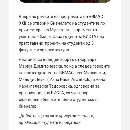
Вчера во рамките на програмата на БИМАС
XXII, се отвори и Биеналето на студентите по
архитектура, во Музејот на современата
уметност-Скопје. Оваа година на БИСТА беа
претставени проекти на студенти од 5
факултети за архитектура.
Настанот со воведен збор го отвори арх.
Марија Димитриевска, по која следеа говорите
на претседателот на БИМАС, арх. Мирковски,
Мелоди Леунг ( Zaha Hadid Architects) и Нина
Карангелевска Тодоровска, одговорна за
организација на БИСТА, со чиј говор
официјално беше отворено студентското
биенале:
„Добра вечер на сите присутни – колеги,
професори, студенти и пријатели.