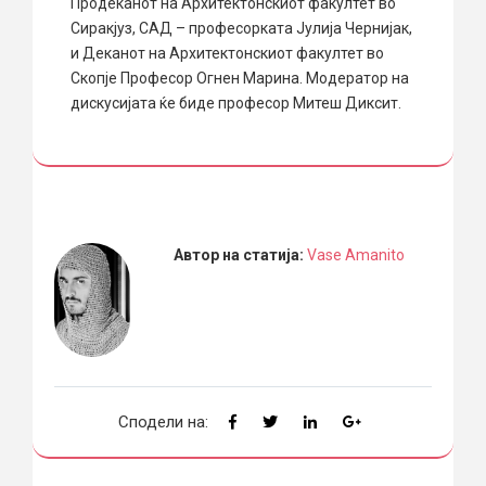
Продеканот на Архитектонскиот факултет во
Сиракјуз, САД – професорката Јулија Чернијак,
и Деканот на Архитектонскиот факултет во
Скопје Професор Огнен Марина. Модератор на
дискусијата ќе биде професор Митеш Диксит.
Автор на статија:
Vase Amanito
Сподели на: