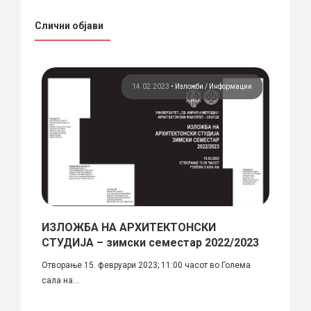
Слични објави
жби
14.02.2023
•
Изложби
Информации
ИЗЛОЖБА НА АРХИТЕКТОНСКИ
„Ско
СТУДИЈА – зимски семестар 2022/2023
на С
на
Отворање 15. февруари 2023; 11:00 часот во Голема
Отвора
сала на...
центар