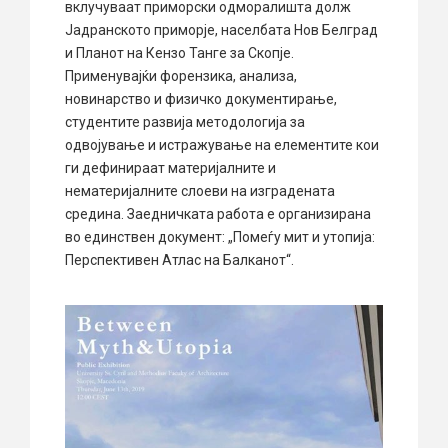
вклучуваат приморски одморалишта долж
Јадранското приморје, населбата Нов Белград
и Планот на Кензо Танге за Скопје.
Применувајќи форензика, анализа,
новинарство и физичко документирање,
студентите развија методологија за
одвојување и истражување на елементите кои
ги дефинираат материјалните и
нематеријалните слоеви на изградената
средина. Заедничката работа е организирана
во единствен документ: „Помеѓу мит и утопија:
Перспективен Атлас на Балканот“.