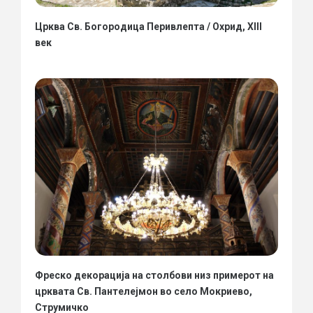
Црква Св. Богородица Перивлепта / Охрид, XIII
век
Фреско декорација на столбови низ примерот на
црквата Св. Пантелејмон во село Мокриево,
Струмичко