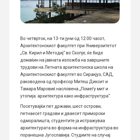
Во четврток, на 13-ти јуни од 12:00 часот,
Архитектонскиот факултет при Универзитетот
„Св. Кирил и Методиј“ во Скопје, ќе биде
домаќин на јавната изложба на завршните
трудови на Летната архитектонска школа на
Архитектонскиот факултет во Сиракјуз, САД,
раководена од професор Митеш Диксит и
Тамара Маровиќ насловена „Помеѓу мит и
утопија: архитектура како инфраструктура“.
Посетувајќи пет држави, шест острови,
петнаесет градови и дваесет приморски
одморалишта, студентите ја истра
жуваа
архитектурата во форма на инфраструктура во
поранешна Југославија. Студиите на случај