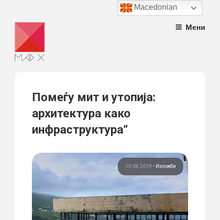
Macedonian
Skip
Мени
to
content
Помеѓу мит и утопија:
архитектура како
инфраструктура“
10.06.2019
•
Изложби