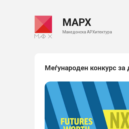
Skip
to
МАРХ
content
Македонска АРХитектура
Меѓународен конкурс за 