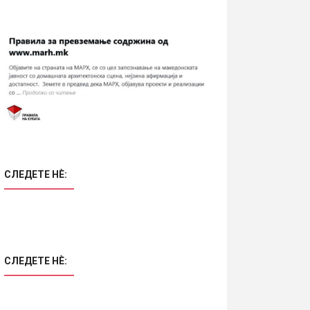
СЛЕДЕТЕ НÈ:
СЛЕДЕТЕ НÈ: