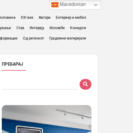
Macedonian
I половина
XXI век
Автори
Ентериер и мебел
жување
Став
Интервју
Изложби
Конкурси
формации
Од регионот
Градежни материјали
ПРЕБАРАЈ