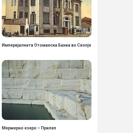
Империјалната Отоманска Банка во Скопје
Мермерно езеро – Прилеп