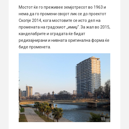
Мостот ќе го преживее земјотресот во 1963 и
нема да го промени својот лик се до проектот
Скопје 2014, кога мостовите се исто дел на
промената на градскиот „имиџ“. За жал во 2015,
канделабрите и оградата ќе бидат
редизајнирани и нивната оригинална форма ќе
биде променета.