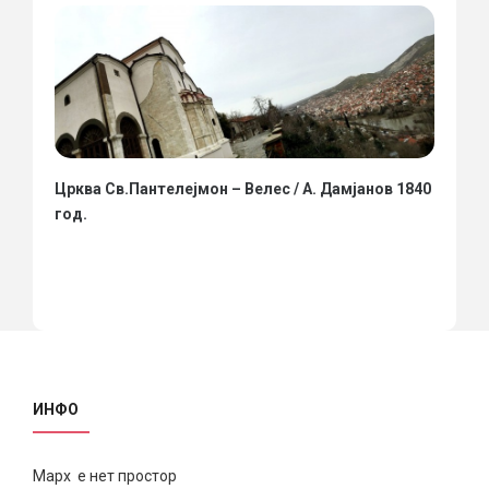
Црква Св.Пантелејмон – Велес / А. Дамјанов 1840
год.
ИНФО
Марх е нет простор