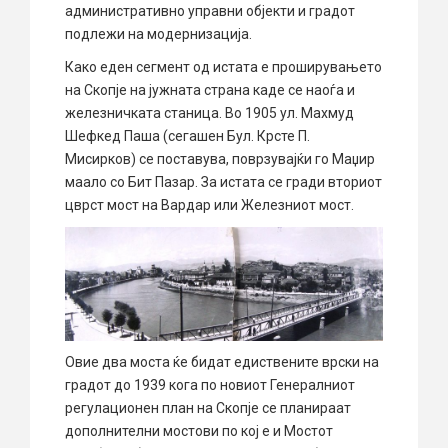
административно управни објекти и градот
подлежи на модернизација.
Како еден сегмент од истата е проширувањето
на Скопје на јужната страна каде се наоѓа и
железничката станица. Во 1905 ул. Махмуд
Шефкед Паша (сегашен Бул. Крсте П.
Мисирков) се поставува, поврзувајќи го Маџир
маало со Бит Пазар. За истата се гради вториот
цврст мост на Вардар или Железниот мост.
Овие два моста ќе бидат едиствените врски на
градот до 1939 кога по новиот Генералниот
регулационен план на Скопје се планираат
дополнителни мостови по кој е и Мостот