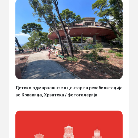
Детско одмаралиште и центар за рехабилитација
во Крвавица, Хрватска / фотогалерија