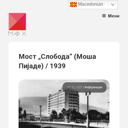
Macedonian
Skip
Мени
to
content
Мост „Слобода” (Моша
Пијаде) / 1939
10.02.2025
•
Информации