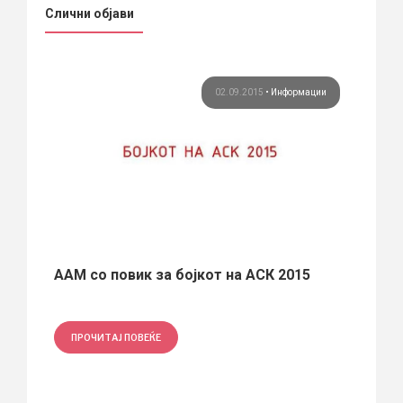
Слични објави
ции
02.09.2015
•
Информации
ААМ со повик за бојкот на АСК 2015
Се от
хитект
Вечерв
отвора 
ПРОЧИТАЈ ПОВЕЌЕ
ПРО