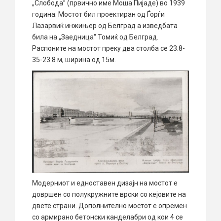
„Слобода” (првично име Моша Пијаде) во 1939
година. Мостот бил проектиран од Ѓорѓи
Лазарвиќ инжињер од Белград а изведбата
била на „Заедница“ Томиќ од Белград.
Распоните на мостот преку два столба се 23.8-
35-23.8 м, ширина од 15м.
Модерниот и едноставен дизајн на мостот е
довршен со полукружните врски со кејовите на
двете страни. Дополнително мостот е опремен
со армирано бетонски канделабри од кои 4 се