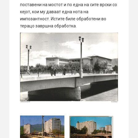
поставени на мостот и по една на сите врски со
кејот, кои му даваат една нота на
импозантност. Истите биле обработени во
терацо завршна обработка.