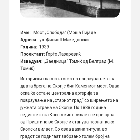
Име :
Мост „Слобода” (Моша Пијаде
Aдреса:
ул. Филип II Македонски
Година:
1939
Проектант:
Ѓорѓе Лазаревиќ
Изведувч:
„Заедница“ Томиќ од Белград (M.
Томиќ)
Историски главната оска на поврзувањето на
двата брега на Скопје бил Камениот мост. Оваа
оска ќе остане централна артерија за
поврзување на „стариот град“ со ширењето на
јужната страна на Скопје. По 1888 година
седиштето на Косовскиот вилает се префрла
од Приштина во Скопје и станува познат како
Скопски вилает. Со оваа важна титула, во
градот се подигаат забрзано голем број на