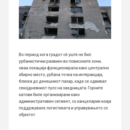
Во период кога градот сè уште не бил
урбанистички развиен во повисоките зони,
оваа локација функционирала како централно
збирно место, урбана точка на интеракција,
блиска до денешниот пазар, каде се одвивал
секојдневниот пулс на заедницата. Горните
катови биле организирани како
административен сегмент, со канцеларии коија
поддржувале логистиката и управувањето со
објектот.