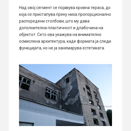
Над овој сегмент се појавува кровна тераса, до
која се пристапува преку низа пропорционално
распоредени столбови, што му дава
дополнителна пластичност и длабочина на
објектот. Сето ова укажува на внимателно
осмислена архитектура, каде формата ја следи
функцијата, но не ја занемарува естетиката.