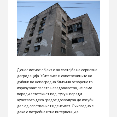
Денес истиот објект е во состојба на сериозна
деградација. Жителите и сопствениците на
дуќани во непосредна близина отворено го
изразуваат своето незадоволство, не само
поради естетскиот пад, туку и поради
чувството дека градот дозволува да изгуби
дел од сопствениот идентитет. Очигледно е
дека е потребна итна интервенција.