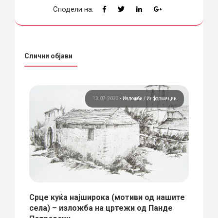
Сподели на:
Слични објави
ции
13.07.2023
•
Изложби
Информации
Срце куќа најширока (мотиви од нашите
„Beh
ов
села) – изложба на цртежи од Панде
за а