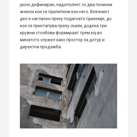
јасно дефиниран, надополнет со два пониски
анекси кои се прилепени кон него. Влезниот
дел е нагласен преку подигнато приземје, до
кое се пристапува преку скали, додека три
кружни столбови формираат трем кој во
минатото служел како простор за дотур и
директна продажба.