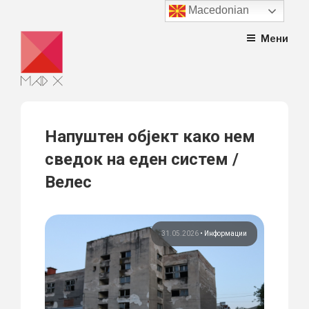
Macedonian
Skip
Мени
to
content
Напуштен објект како нем
сведок на еден систем /
Велес
31.05.2026
•
Информации