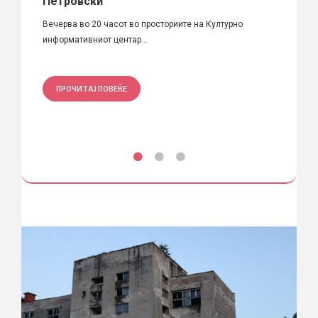
Петровски
Behavi
Вечерва во 20 часот во просториите на Културно
на Факу
информативниот центар...
ПРО
ПРОЧИТАЈ ПОВЕЌЕ