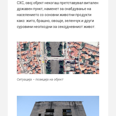
СХС, овој објект некогаш претставувал витален
државен пункт, наменет за снабдување на
населението со основни животни продукти
како: жито, брашно, овошје, зеленчук и други
суровини неопходни за секојдневниот живот.
Ситуација – позиција на објект