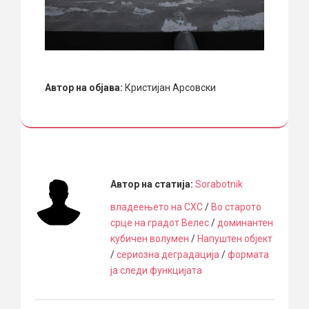
Автор на објава:
Кристијан Арсовски
Автор на статија:
Sorabotnik
владеењето на СХС
/
Во старото
срце на градот Велес
/
доминантен
кубичен волумен
/
Напуштен објект
/
сериозна деградација
/
формата
ја следи функцијата