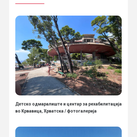
Детско одмаралиште и центар за рехабилитација
во Крвавица, Хрватска / фотогалерија