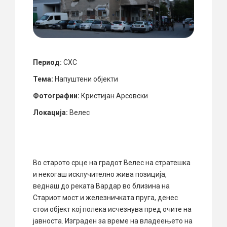
Период:
СХС
Тема:
Напуштени објекти
Фотографии:
Кристијан Арсовски
Локација:
Велес
Во старото срце на градот Велес на стратешка
и некогаш исклучително жива позиција,
веднаш до реката Вардар во близина на
Стариот мост и железничката пруга, денес
стои објект кој полека исчезнува пред очите на
јавноста. Изграден за време на владеењето на