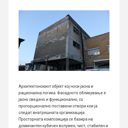
Архитектонскиот објект кој носи јасна и
рационална логика. Фасадното обликување е
јасно сведено и функционално, со
пропорционално поставени отвори кои ја
следат внатрешната организација.
Просторната композиција се базира на
доминантен кубичен волумен, чист, стабилен и