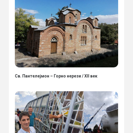
Св. Пантелејмон – Горно нерези / XII век