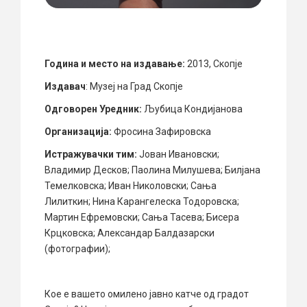
Година и место на издавање:
2013, Скопје
Издавач
: Музеј на Град Скопје
Одговорен Уредник:
Љубица Кондијанова
Организација:
Фросина Зафировска
Истражувачки тим:
Јован Ивановски;
Владимир Десков; Паолина Милушева; Билјана
Темелковска; Иван Николовски; Сања
Лилиткин; Нина Карангелеска Тодоровска;
Мартин Ефремовски; Сања Тасева; Бисера
Крцковска; Александар Балдазарски
(фотографии);
Кое е вашето омилено јавно катче од градот