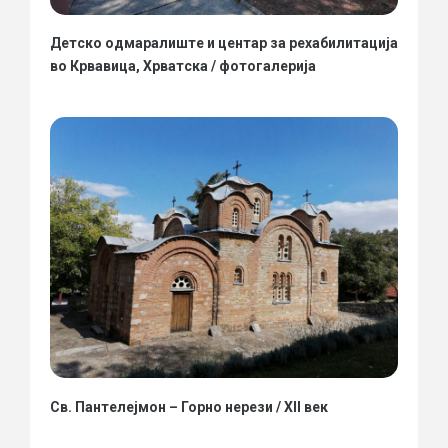
Детско одмаралиште и центар за рехабилитација
во Крвавица, Хрватска / фотогалерија
Св. Пантелејмон – Горно нерези / XII век