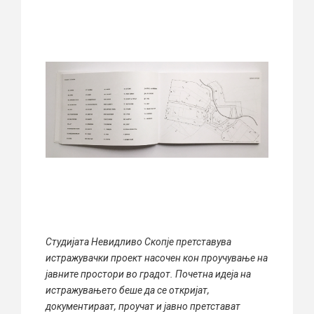
Студијата Невидливо Скопје претставува
истражувачки проект насочен кон проучување на
јавните простори во градот. Почетна идеја на
истражувањето беше да се откријат,
документираат, проучат и јавно претстават