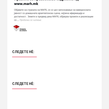
СЛЕДЕТЕ НÈ:
СЛЕДЕТЕ НÈ: