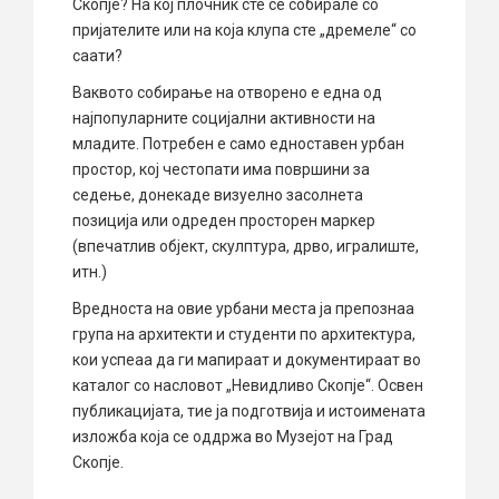
Скопје? На кој плочник сте се собирале со
пријателите или на која клупа сте „дремеле“ со
саати?
Ваквото собирање на отворено е една од
најпопуларните социјални активности на
младите. Потребен е само едноставен урбан
простор, кој честопати има површини за
седење, донекаде визуелно засолнета
позиција или одреден просторен маркер
(впечатлив објект, скулптура, дрво, игралиште,
итн.)
Вредноста на овие урбани места ја препознаа
група на архитекти и студенти по архитектура,
кои успеаа да ги мапираат и документираат во
каталог со насловот „Невидливо Скопје“. Освен
публикацијата, тие ја подготвија и истоимената
изложба која се оддржа во Музејот на Град
Скопје.