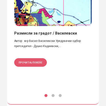
Размисли за градот / Василевски
Први
Skopj
Автор: м-р Васил Василевски Уредувачки одбор:
о
претседател - Душко Кадиевски,...
Година
Автор(и
ПРОЧИТАЈ ПОВЕЌЕ
ПРО