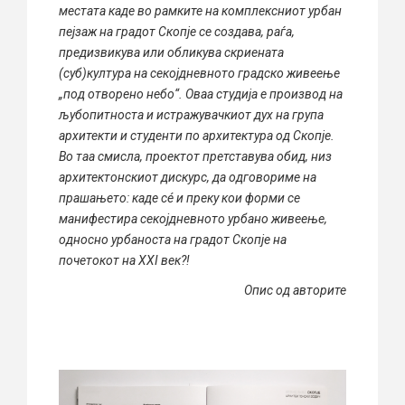
местата каде во рамките на комплексниот урбан
пејзаж на градот Скопје се создава, раѓа,
предизвикува или обликува скриената
(суб)култура на секојдневното градско живеење
„под отворено небо“. Оваа студија е производ на
љубопитноста и истражувачкиот дух на група
архитекти и студенти по архитектура од Скопје.
Во таа смисла, проектот претставува обид, низ
архитектонскиот дискурс, да одговориме на
прашањето: каде сé и преку кои форми се
манифестира секојдневното урбано живеење,
односно урбаноста на градот Скопје на
почетокот на XXI век?!
Опис од авторите