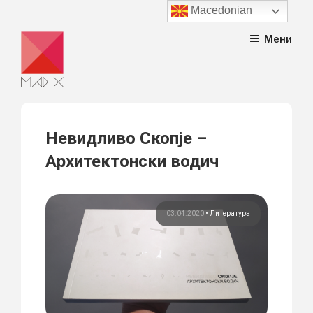
Macedonian
Skip
Мени
to
content
Невидливо Скопје –
Архитектонски водич
03.04.2020
•
Литература