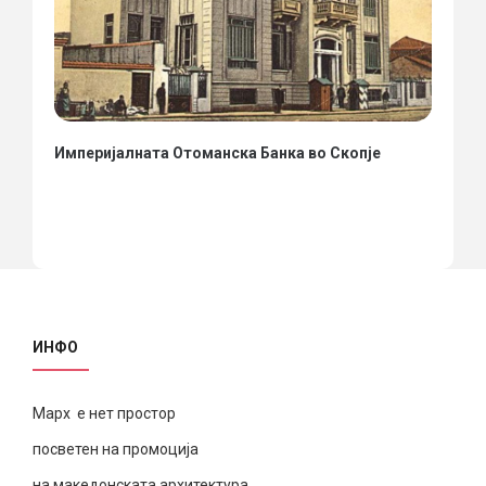
Империјалната Отоманска Банка во Скопје
ИНФО
Марх е нет простор
посветен на промоција
на македонската архитектура