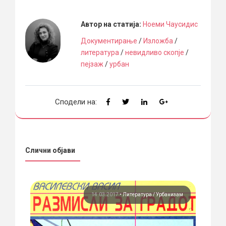
Автор на статија:
Ноеми Чаусидис
Документирање
/
Изложба
/
литература
/
невидливо скопје
/
пејзаж
/
урбан
Сподели на:
Слични објави
ура
14.03.2017
•
Литература
Урбанизам