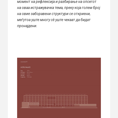
момент на рефлексија и разбирање на опсегот
на оваа истражувачка тема, преку која голем број
на овие заборавени структури се откриени,
меѓутоа уште многу сѐ уште чекаат да бидат
пронајдени.