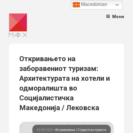
Macedonian
Skip
Мени
to
content
Откривањето на
заборавениот туризам:
Архитектурата на хотели и
одморалишта во
Социјалистичка
Македонија / Лековска
30.05.2023
•
Истражување
Студентски проекти