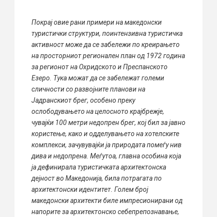
Покрај овие рани примери на македонски
туристички структури, поинтензивна туристичка
активност може да се забележи по креирањето
на просторниот регионален план од 1972 година
за регионот на Охридското и Преспанското
Езеро. Тука можат да се забележат големи
сличности со развојните планови на
Јадранскиот брег, особено преку
ослободувањето на целосното крајбрежје,
чувајќи 100 метри недопрен брег, кој бил за јавно
користење, како и одделувањето на хотелските
комплекси, зачувувајќи ја природата помеѓу нив
дива и недопрена. Меѓутоа, главна особина која
ја дефинирала туристичката архитектонска
дејност во Македонија, била потрагата по
архитектонски идентитет. Голем број
македонски архитекти биле импресионирани од
напорите за архитектонско себепрепознавање,