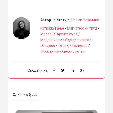
Автор на статија:
Ноеми Чаусидис
Истражување
/
Магистерски труд
/
Модерна Архитектура
/
Модернизам
/
Одморалишта
/
Отешево
/
Охрид
/
Пелистер
/
туристички објекти
/
хотел
Сподели на:
Слични објави