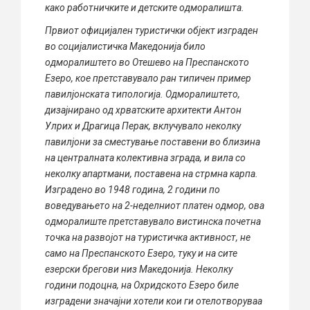
како работничките и детските одморалишта.
Првиот официјален туристички објект изграден
во социјалистичка Македонија било
одморалиштето во Отешево на Преспанското
Езеро, кое претставувало ран типичен пример
павилјонската типологија. Одморалиштето,
дизајнирано од хрватските архитекти Антон
Улрих и Драгица Перак, вклучувало неколку
павилјони за сместување поставени во близина
на централната колективна зграда, и вила со
неколку апартмани, поставена на стрмна карпа.
Изградено во 1948 година, 2 години по
воведувањето на 2-неделниот платен одмор, ова
одморалиште претставувало вистинска почетна
точка на развојот на туристичка активност, не
само на Преспанското Езеро, туку и на сите
езерски брегови низ Македонија. Неколку
години подоцна, на Охридското Езеро биле
изградени значајни хотели кои ги отелотворуваа