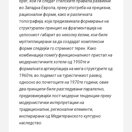
брег, кои ги следат стилските правила развиени
во Западна Европа, преку употреба на прецизни,
рационални форми, како и различната
топографија, која предизвикала формирање на
структурален принцип на фрагментација на
целосниот габарит во неколку ќелии, кои биле
мултиплицирани за да создадат комплексни
форми следејќи го стрмниот терен. Како
комбинација помеѓу функционалниот пристап на
модернистичките хотели од 1950те и
формалната артикулација на мега-структурите од
1960те, во подемот на туристичкиот развој,
односно во почетоците на 1970те години, овие
два принципи биле разгледувани паралелно,
предизвикувајќи пост-модерни тенденции преку
модернистички интерпретации на
традиционални, регионални елементи,
инспирирани
од Медитеранското културно
наследство.