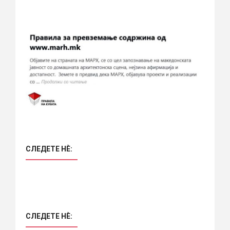
СЛЕДЕТЕ НÈ:
СЛЕДЕТЕ НÈ: