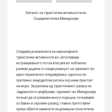
Каталог на туристички активности во
Социјалистичка Македонија
Следејќи ја анализата на најзначајните
туристички активности во Југославија,
истражувањето потоа влегува во поблизок
размер додека го следи развојот на туризмот во
едно поразлично опкружување, односно во
претежно земјоделски регион кој нема пристап
на море. За разлика од туристичкиот развој на
Јадранското крајбрежје, туризмот во Македонија
почнал да се развива многу подоцна, почнувајќи
со бавен и скромен развој, главно претставен
преку објекти наменети за домашни посетители,