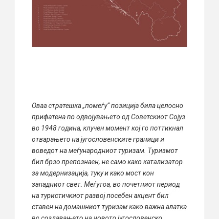
Оваа стратешка „помеѓу“ позиција била целосно
прифатена по одвојувањето од Советскиот Сојуз
во 1948 година, клучен момент кој го поттикнал
отварањето на југословенските граници и
воведот на меѓународниот туризам. Туризмот
бил брзо препознаен, не само како катализатор
за модернизација, туку и како мост кон
западниот свет. Меѓутоа, во почетниот период
на туристичкиот развој посебен акцент бил
ставен на домашниот туризам како важна алатка
во создавањето на новото југословенско