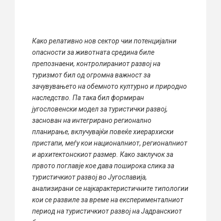
Како релативно нов сектор чии потенцијални
опасности за животната средина биле
препознаени, контролираниот развој на
туризмот бил од огромна важност за
зачувувањето на обемното културно и природно
наследство. Па така бил формиран
југословенски модел за туристички развој,
заснован на интегрирано регионално
планирање, вклучувајќи повеќе хиерархиски
пристапи, меѓу кои националниот, регионалниот
и архитектонскиот размер. Како заклучок за
првото поглавје кое дава поширока слика за
туристичкиот развој во Југославија,
анализирани се најкарактеристичните типологии
кои се развиле за време на експерименталниот
период на туристичкиот развој на Јадранскиот