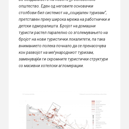
општество. Еден од неговите основачки
столбови бил системот на „социјален туризам“,
претставен преку широка мрежа на работнички и
детски одморалишта. Бројот на домашни
туристи растел паралелно со зголемувањето на
бројот на нови туристички локалитети, па така
вниманието полека почнало да се пренасочува
кон развојот на меѓународниот туризам,
заменувајќи ги скромните туристички структури
со масивни хотелски агломерации.