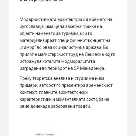
Модернистичката архитектура од времето на
Југославија, има цела засебна гранка на
објекти наменети за туризам, кои го
материјализираат специфичниот концепт на
„одмор“ во оваа социјалистичка држава. Во
прилог е магистерскиот труд на Лековска кој ги
истражува хотелите и одморалштата
изградени во периодот на СР Македонија.
Преку теоретска анализа и студии на низа
примери, авторот го презентира временскиот
контекст, главните архитектонски
карактеристики и моменталната состојба на
овие донекаде заборавени градби.