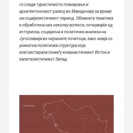
го следи туристичкото планирање и
архитектонскиот развој во Македонија за време
на социјалистичкиот период. Обемната тематика
е обработена низ неколку аспекти, почнувајќи од
историска, социјална и политичка анализа на
Југославија во нејзините почетоци, како земја со
уникатна политичка структура која
коегзистирала помеѓу комунистичкиот Исток и
капиталистичкиот Запад.