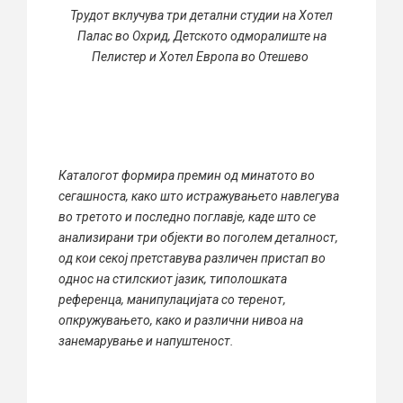
Трудот вклучува три детални студии на Хотел
Палас во Охрид, Детското одморалиште на
Пелистер и Хотел Европа во Отешево
Каталогот формира премин од минатото во
сегашноста, како што истражувањето навлегува
во третото и последно поглавје, каде што се
анализирани три објекти во поголем деталност,
од кои секој претставува различен пристап во
однос на стилскиот јазик, типолошката
референца, манипулацијата со теренот,
опкружувањето, како и различни нивоа на
занемарување и напуштеност.