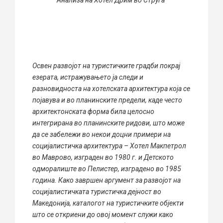
Анализа на Хотел Дрим во Струга
Освен развојот на туристичките градби покрај
езерата, истражувањето ја следи и
разновидноста на хотелската архитектура која се
појавува и во планинските предели, каде често
архитектонската форма била целосно
интегрирана во планинските ридови, што може
да се забележи во некои доцни примери на
социјалистичка архитектура – Хотел Макпетрол
во Маврово, изграден во 1980 г. и Детското
одморалиште во Пелистер, изградено во 1985
година. Како завршен аргумент за развојот на
социјалистичката туристичка дејност во
Македонија, каталогот на туристичките објекти
што се откриени до овој момент служи како