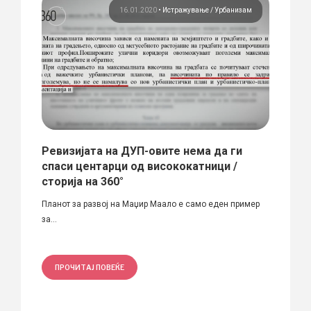
ање
16.01.2020
•
Истражување
Урбанизам
Ревизијата на ДУП-овите нема да ги
Фото
от
спаси центарци од висококатници /
Абду
сторија на 360°
Фотогр
и...
Планот за развој на Маџир Маало е само еден пример
смета з
за...
ПРО
ПРОЧИТАЈ ПОВЕЌЕ