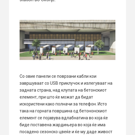
Со овие панели се поврзани кабли кои
завршуваат со USB приклучок и излегуваат на
задната страна, над клупата на бетонскиот
елемент, при што ќе можат да бидат
искористени како полначи за телефон. Исто
така на горната површина од бетононскиот
елемент се појавува вдлабнатина во која ќе
биде поставена жардињера во која ќе има
посадено сезонско цвеќе и ќе му даде живост