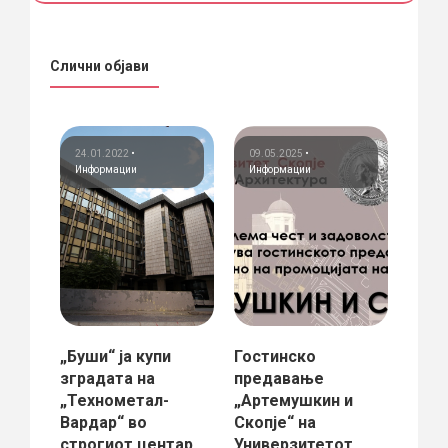
Слични објави
24.01.2022
•
09.05.2025
•
12.1
Информации
Информации
Инфо
ctural
„Буши“ ја купи
Гостинско
Balka
,
зградата на
предавање
Bienn
„Технометал-
„Артемушкин и
BACK
Вардар“ во
Скопје“ на
ROO
строгиот центар
Универзитетoт