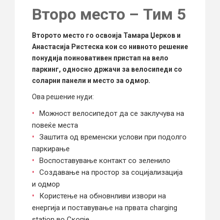
Второ место – Тим 5
Второто место го освоија Тамара Џерков и
Анастасија Ристеска кои со нивното решение
понудија поиновативен пристап на вело
паркинг, односно држачи за велосипеди со
соларни панели и место за одмор.
Ова решение нуди:
Можност велосипедот да се заклучува на
повеќе места​
Заштита од временски услови при подолго
паркирање​
Воспоставување контакт со зеленило​
Создавање на простор за социјализација
и одмор​
Користење на обновнливи извори на
енергија и поставување на првата charging
station во Скопје​.