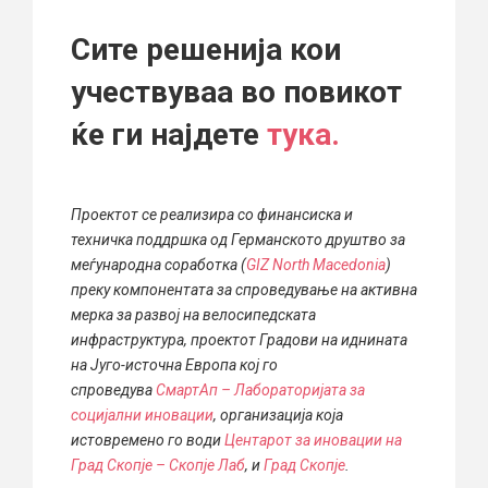
Сите решенија кои
учествуваа во повикот
ќе ги најдете
тука.
Проектот се реализира со финансиска и
техничка поддршка од Германското друштво за
меѓународна соработка (
GIZ North Macedonia
)
преку компонентата за спроведување на активна
мерка за развој на велосипедската
инфраструктура, проектот Градови на иднината
на Југо-источна Европа кој го
спроведува
СмартАп – Лабораторијата за
социјални иновации
, организација која
истовремено го води
Центарот за иновации на
Град Скопје – Скопје Лаб
, и
Град Скопје
.