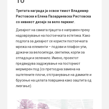
10
Третата награда ја освои тимот Владимир
Ристовски и Елена Пазарџиевска Ристовска
со нивниот дизајн за вело паркинг.
Дизајнот на самата пјацета е направен преку
надоврзување на постоечката естетика. Како
подлога за дизајнот се користи постоечката
мрежа на елементи – подови и плафон-упи,
држачи за велосипеди, светилки, корпи за
отпадоци и зеленило. Имено, проектот
предвидува задржување на постојниот
мермерен под (со претходна замена на
оштетените плочи, отстранување на дамките и
брусење на целата површина како заштита од
лизгање).