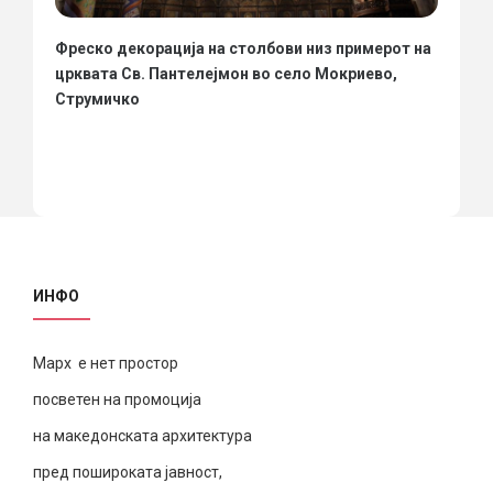
Фреско декорација на столбови низ примерот на
црквата Св. Пантелејмон во село Мокриево,
Струмичко
ИНФО
Марх е нет простор
посветен на промоција
на македонската архитектура
пред пошироката јавност,