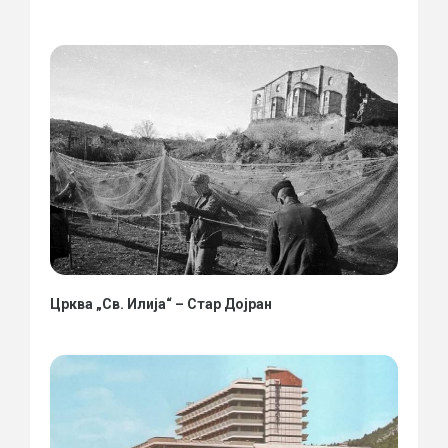
Црква „Св. Илија“ – Стар Дојран