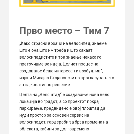
Прво место – Тим 7
„Како страсни возачи на велосипед, знаеме
што е она што им треба и што сакаат
велосипедистите и тоа знаење некако го
преточивме во идеја. Целиот процес на
создавање беше интересен и возбудлив“,
изјави Михајло Стојановски по прогласувањето
за најкреативно решение.
Целта на „Велоштад“ е создавање нова вело
локација во градот, а со проектот покрај
паркирање, предвидено е овој плоштад да
нуди простор за основен сервис на
велосипедот, гардероби за брза промена на
облеката, кабини за долговремено