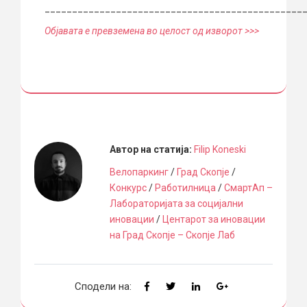
_______________________________________________
Објавата е превземена во целост од изворот >>>
Автор на статија:
Filip Koneski
Велопаркинг
/
Град Скопје
/
Конкурс
/
Работилница
/
СмартАп –
Лабораторијата за социјални
иновации
/
Центарот за иновации
на Град Скопје – Скопје Лаб
Сподели на: