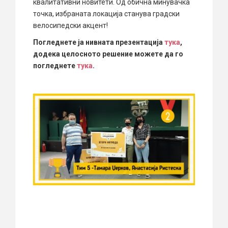
квалитативни новитети. Од обична минувачка
точка, избраната локација станува градски
велосипедски акцент!
Погледнете ја нивната презентација
тука
,
додека целосното решение можете да го
погледнете
тука
.