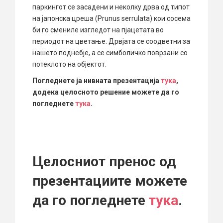
паркингот се засадени и неколку дрва од типот
на јапонска цреша (Prunus serrulata) кои сосема
би го смениле изгледот на пјацетата во
периодот на цветање. Дрвјата се соодветни за
нашето поднебје, а се симболичко поврзани со
потеклото на објектот.
Погледнете ја нивната презентација
тука
,
додека целосното решение можете да го
погледнете
тука
.
Целосниот пренос од
презентациите можете
да го погледнете
тука
.