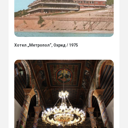
Хотел „Метропол“, Охрид / 1975