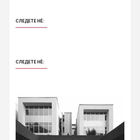
СЛЕДЕТЕ НÈ:
СЛЕДЕТЕ НÈ: