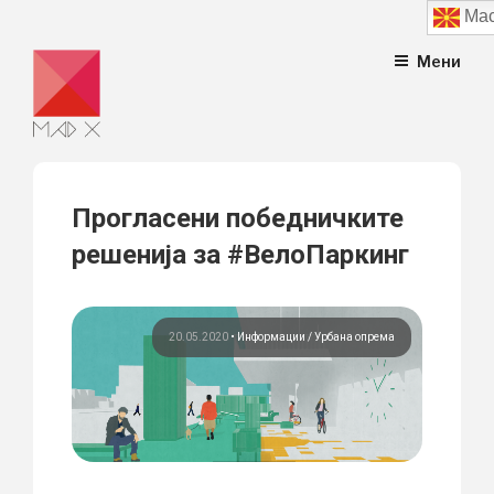
Mac
Skip
Мени
to
content
Прогласени победничките
решенија за #ВелоПаркинг
20.05.2020
•
Информации
Урбана опрема