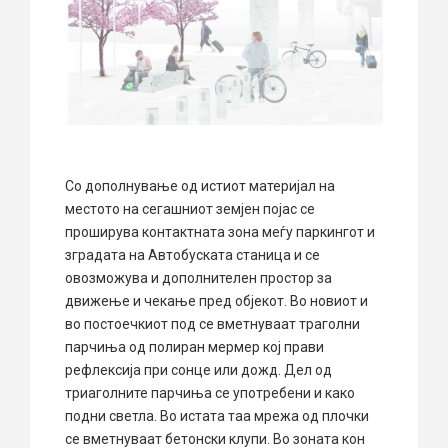
Со дополнување од истиот материјал на
местото на сегашниот земјен појас се
проширува контактната зона меѓу паркингот и
зградата на Автобуската станица и се
овозможува и дополнителен простор за
движење и чекање пред објекот. Во новиот и
во постоечкиот под се вметнуваат траголни
парчиња од полиран мермер кој прави
рефлексија при сонце или дожд. Дел од
триаголните парчиња се употребени и како
подни светла. Во истата таа мрежа од плочки
се вметнуваат бетонски клупи. Во зоната кон