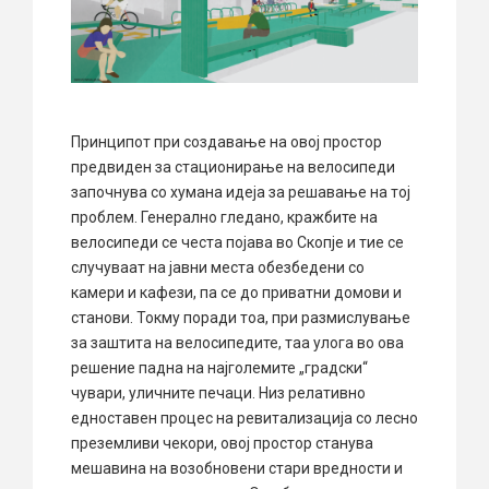
Принципот при создавање на овој простор
предвиден за стационирање на велосипеди
започнува со хумана идеја за решавање на тој
проблем. Генерално гледано, кражбите на
велосипеди се честа појава во Скопје и тие се
случуваат на јавни места обезбедени со
камери и кафези, па се до приватни домови и
станови. Токму поради тоа, при размислување
за заштита на велосипедите, таа улога во ова
решение падна на најголемите „градски“
чувари, уличните печаци. Низ релативно
едноставен процес на ревитализација со лесно
преземливи чекори, овој простор станува
мешавина на возобновени стари вредности и