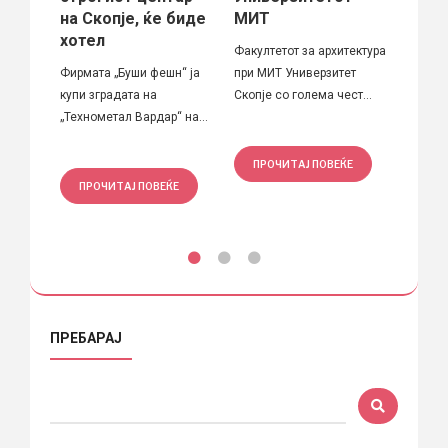
о на
П О В 
на Скопје, ќе биде
МИТ
тонско
Балкан
хотел
Факултетот за архитектура
биенал
Фирмата „Буши фешн“ ја
при МИТ Универзитет
купи зградата на
Скопје со голема чест...
„Технометал Вардар“ на...
Е
ПРО
ПРОЧИТАЈ ПОВЕЌЕ
ПРОЧИТАЈ ПОВЕЌЕ
ПРЕБАРАЈ