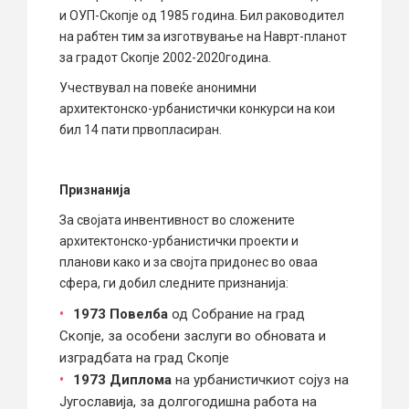
и ОУП-Скопје од 1985 година. Бил раководител
на рабтен тим за изготвување на Наврт-планот
за градот Скопје 2002-2020година.
Учествувал на повеќе анонимни
архитектонско-урбанистички конкурси на кои
бил 14 пати првопласиран.
Признанија
За својата инвентивност во сложените
архитектонско-урбанистички проекти и
планови како и за својта придонес во оваа
сфера, ги добил следните признанија:
1973 Повелба
од Собрание на град
Скопје, за особени заслуги во обновата и
изградбата на град Скопје
1973 Диплома
на урбанистичкиот сојуз на
Југославија, за долгогодишна работа на