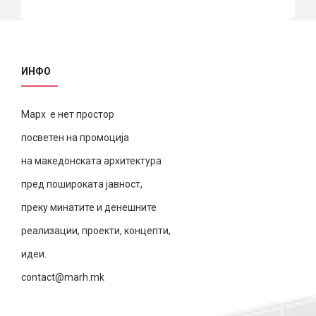
ИНФО
Марх е нет простор
посветен на промоција
на македонската архитектура
пред пошироката јавност,
преку минатите и денешните
реализации, проекти, концепти,
идеи.
contact@marh.mk