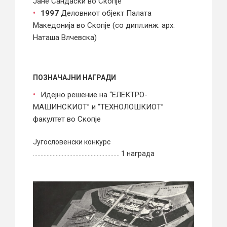
Јане Сандаски во Скопје
1997
Деловниот објект Палата
Македонија во Скопје (со дипл.инж. арх.
Наташа Влчевска)
ПОЗНАЧАЈНИ НАГРАДИ
Идејно решение на “ЕЛЕКТРО-
МАШИНСКИОТ” и “ТЕХНОЛОШКИОТ”
факултет во Скопје
Југословенски конкурс
………………………………………………… 1 награда