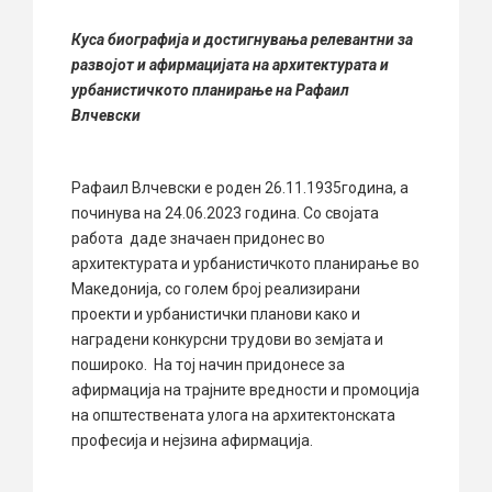
Куса биографија и достигнувања релевантни за
развојот и афирмацијата на архитектурата и
урбанистичкото планирање на Рафаил
Влчевски
Рафаил Влчевски е роден 26.11.1935година, а
починува на 24.06.2023 година. Со својата
работа даде значаен придонес во
архитектурата и урбанистичкото планирање во
Македонија, со голем број реализирани
проекти и урбанистички планови како и
наградени конкурсни трудови во земјата и
пошироко. На тој начин придонесе за
афирмација на трајните вредности и промоција
на општествената улога на архитектонската
професија и нејзина афирмација.