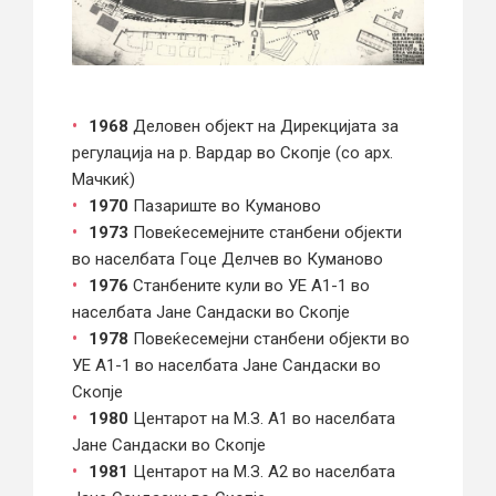
1968
Деловен објект на Дирекцијата за
регулација на р. Вардар во Скопје (со арх.
Мачкиќ)
1970
Пазариште во Куманово
1973
Повеќесемејните станбени објекти
во населбата Гоце Делчев во Куманово
1976
Станбените кули во УЕ А1-1 во
населбата Јане Сандаски во Скопје
1978
Повеќесемејни станбени објекти во
УЕ А1-1 во населбата Јане Сандаски во
Скопје
1980
Центарот на М.З. А1 во населбата
Јане Сандаски во Скопје
1981
Центарот на М.З. А2 во населбата