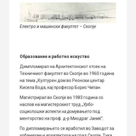
Електро и машински факултет – Скопје
Образование и работно искуство
Димпломирал на Архитектонсиот отсек на
Техничкиот факултет во Скопје во 1960 година
на тема „Културен дом во Реонски центар
Кисела Вода, кај професор Борис Чипан.
Магистрирал во Скопје во 1983 година со
наслов на магистерскиот труд „
Урбо-
социолошки аспекти на домувањето
под
менторство на проф. д-р Миодраг Јаниќ“.
По дипломирањето се вработил во Заводот за
урбанизам и архитектура на град Скопје. Тука