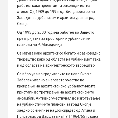
работел како проектант и раководител на
атеље. Од 1989 до 1995год. бил директор на
Заводот за урбанизам и архитектура на град
Скопје.
Од 1995 до 2000 година работел во Јавното
претпријатие за просторни и урбанистчки
планови на Р. Македонија.
Се јавува како архитект со богато и разновидно
творештво како од областа на урбанизмот така
и од областа на архитектонското творештво.
Се вбројува во градителите на ново Скопје.
Забележително е неговото учество во
креирање на архитектонско-урбанистичките
пристапи во третирање на архитектонските
ансамбли. Активно учествувал во изготвување
на урбанистичките планови за град Скопје
заедно со екипите на Доксијадес од Атина и
Полсервис од Варшава на ГУП 1964/65 година