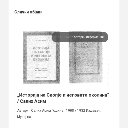
Слични објави
ори
13.01.2023
•
Автори
Информации
„Историја на Скопје и неговата околина“
Алек
/ Салих Асим
Извор:
опје,
Автори: Салих Асим Година: 1908 / 1932 Издавач:
Дамјан
Музеј на...