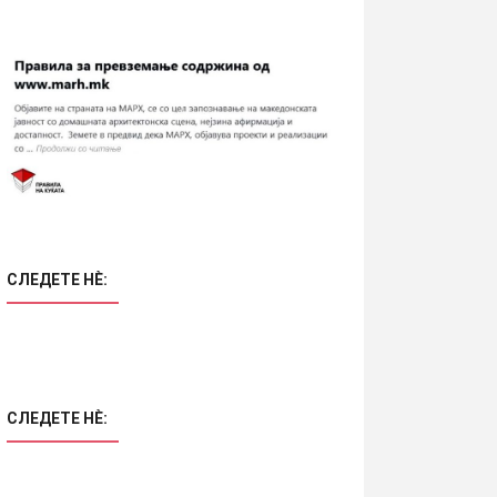
СЛЕДЕТЕ НÈ:
СЛЕДЕТЕ НÈ: