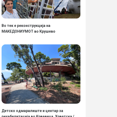
Во тек е реконструкција на
МАКЕДОНИУМОТ во Крушево
Детско одмаралиште и центар за
рехабилитација во Крвавица, Хрватска /