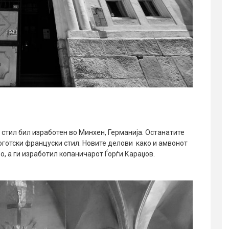
 стил бил изработен во Минхен, Германија. Останатите
оготски француски стил. Новите делови како и амвонот
о, а ги изработил копаничарот Ѓорѓи Караџов.