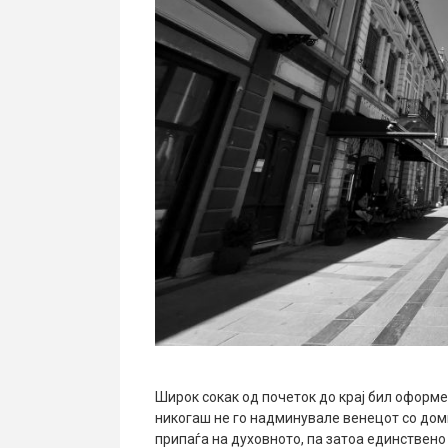
Широк сокак од почеток до крај бил оформе
никогаш не го надминувале венецот со дом
припаѓа на духовното, па затоа единствено