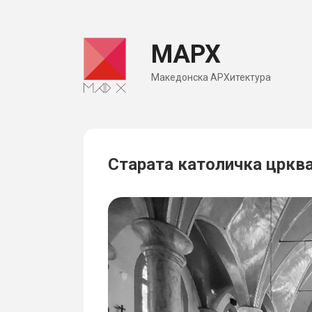
Skip
to
МАРХ
content
Македонска АРХитектура
Старата католичка црква