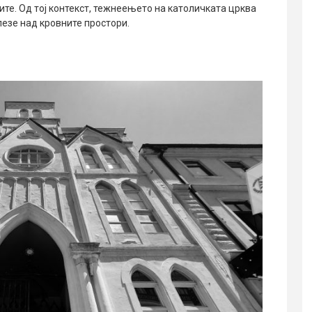
те. Од тој контекст, тежнеењето на католичката црква
злезе над кровните простори.