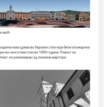
 earth
градена нова црква во барокен стил која била опожарена
ден во неоготски стил во 1909 година. Планот за
тект, но реализиран од локални мајстори.