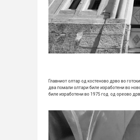
Главниот олтар од костеново дрво во готски
два помали олтари биле изработени во нов
биле изработени во 1975 год. од ореово дрв