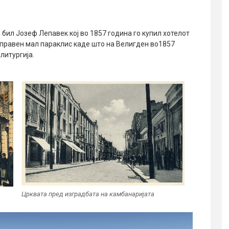
 бил Јозеф Лепавек кој во 1857 година го купил хотелот
аправен мал параклис каде што на Велигден во1857
литургија.
Црквата пред изградбата на камбанаријата