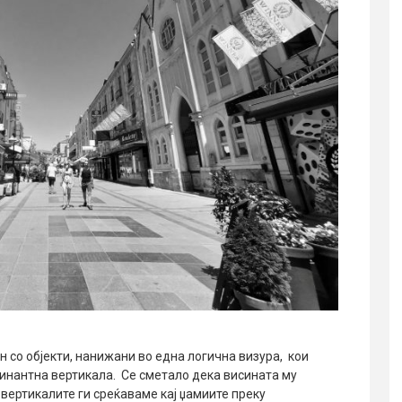
н со објекти, нанижани во една логична визура, кои
инантна вертикала. Се сметало дека висината му
 вертикалите ги среќаваме кај џамиите преку