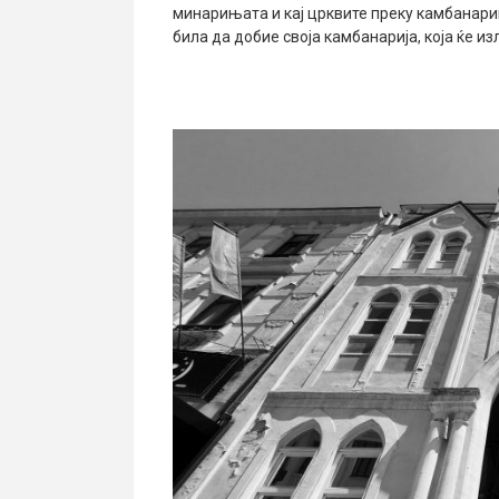
минарињата и кај црквите преку камбанарии
била да добие своја камбанарија, која ќе и