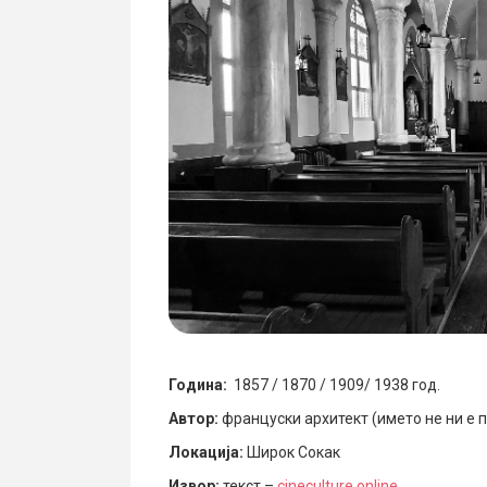
Година:
1857 / 1870 / 1909/ 1938 год.
Автор:
француски архитект (името не ни е 
Локација:
Широк Сокак
Извор:
текст –
cineculture.online