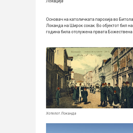
Локација
Основач на католичката парохија во Битола
Локанда на Широк сокак. Во објектот бил н
година била отслужена првата Божествена 
Хотелот Локанда