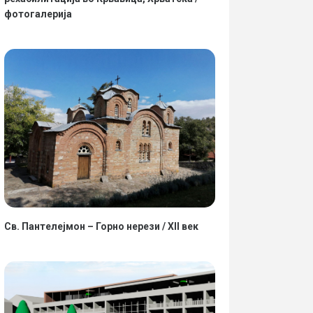
фотогалерија
Св. Пантелејмон – Горно нерези / XII век