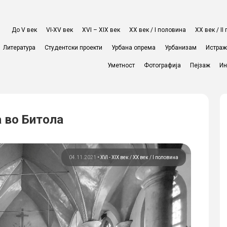
До V век
VI-XV век
XVI – XIX век
ХХ век / I половина
ХХ век / I
Литература
Студентски проекти
Урбана опрема
Урбанизам
Истра
Уметност
Фотографија
Пејзаж
Ин
 во Битола
04.11.2021
•
XVI - XIX век
ХХ век / I половина