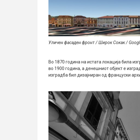
Уличен фасаден фронт / Широк Сокак / Google
Во 1870 година на истата локација била из
во 1900 година, а денешниот објект е изгра
изградба бил дизајниран од француски архи