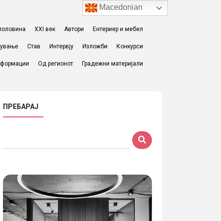
Macedonian
I половина
XXI век
Автори
Ентериер и мебел
жување
Став
Интервју
Изложби
Конкурси
формации
Од регионот
Градежни материјали
ПРЕБАРАЈ