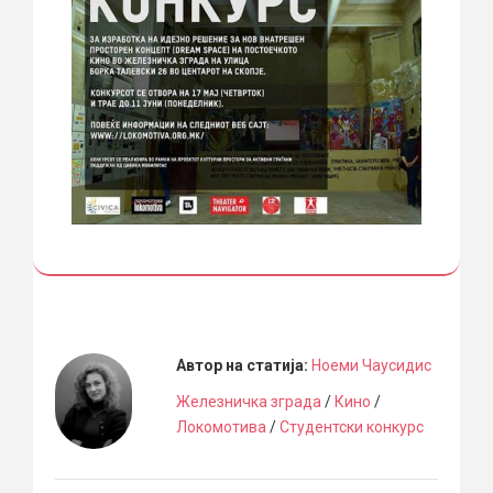
Автор на статија:
Ноеми Чаусидис
Железничка зграда
/
Кино
/
Локомотива
/
Студентски конкурс