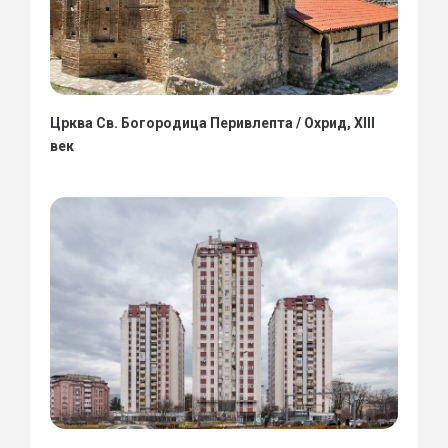
Црква Св. Богородица Перивлепта / Охрид, XIII
век