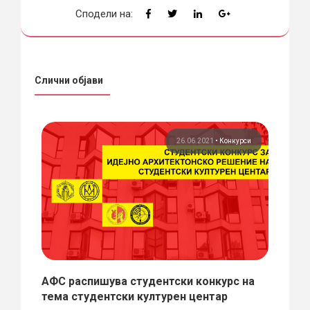
Сподели на:
Слични објави
рси
26.06.2021
•
Конкурси
Е НА
АФС распишува студентски конкурс на
Конк
SE
тема студентски културен центар
рекр