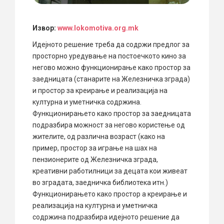
Извор:
www.lokomotiva.org.mk
Идејното решение треба да содржи предлог за
просторно уредување на постоечкото кино за
негово можно функционирање како простор за
заедницата (станарите на Железничка зграда)
и простор за креирање и реализација на
културна и уметничка содржина.
Функционирањето како простор за заедницата
подразбира можност за негово користење од
жителите, од различна возраст (како на
пример, простор за играње на шах на
пензионерите од Железничка зграда,
креативни работилници за децата кои живеат
во
зградата, заедничка библиотека итн.)
Функционирањето како простор а креирање и
реализација на културна и уметничка
содржина подразбира идејното решение да