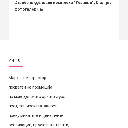
Станбено-деловен комплекс “Убавици”, Скопје /
фотогалерија/
ИНФО
Марх е нет простор
посветен на промоција
на македонската архитектура
пред пошироката јавност,
преку минатите и денешните
реализации, проекти, концепти,