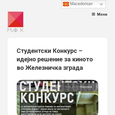
Macedonian
Skip
Мени
to
content
Студентски Конкурс –
идејно решение за киното
во Железничка зграда
18.05.2018
•
Конкурси