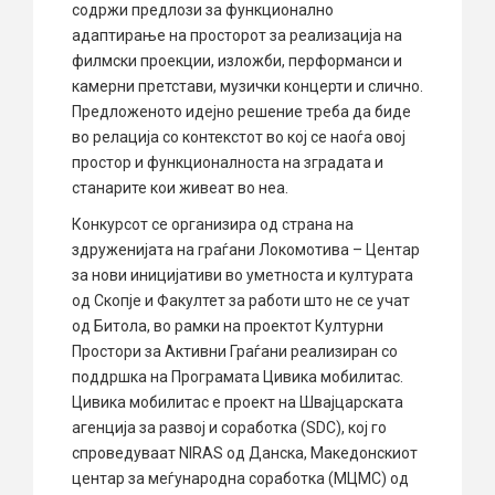
содржи предлози за функционално
адаптирање на просторот за реализација на
филмски проекции, изложби, перформанси и
камерни претстави, музички концерти и слично.
Предложеното идејно решение треба да биде
во релација со контекстот во кој се наоѓа овој
простор и функционалноста на зградата и
станарите кои живеат во неа.
Конкурсот се организира од страна на
здруженијата на граѓани Локомотива – Центар
за нови иницијативи во уметноста и културата
од Скопје и Факултет за работи што не се учат
од Битола, во рамки на проектот Културни
Простори за Активни Граѓани реализиран со
поддршка на Програмата Цивика мобилитас.
Цивика мобилитас е проект на Швајцарската
агенција за развој и соработка (SDC), кој го
спроведуваат NIRAS од Данска, Македонскиот
центар за меѓународна соработка (МЦМС) од