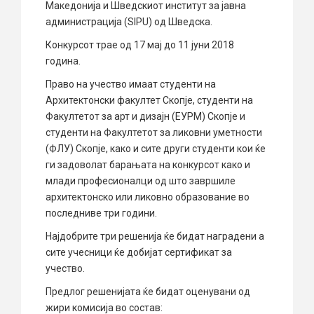
Македонија и Шведскиот институт за јавна
администрација (SIPU) од Шведска.
Конкурсот трае од 17 мај до 11 јуни 2018
година.
Право на учество имаат студенти на
Архитектонски факултет Скопје, студенти на
Факултетот за арт и дизајн (ЕУРМ) Скопје и
студенти на Факултетот за ликовни уметности
(ФЛУ) Скопје, како и сите други студенти кои ќе
ги задоволат барањата на конкурсот како и
млади професионалци од што завршиле
архитектонско или ликовно образование во
последниве три години.
Најдобрите три решенија ќе бидат наградени а
сите учесници ќе добијат сертификат за
учество.
Предлог решенијата ќе бидат оценувани од
жири комисија во состав: