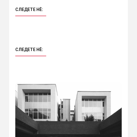
СЛЕДЕТЕ НÈ:
СЛЕДЕТЕ НÈ: