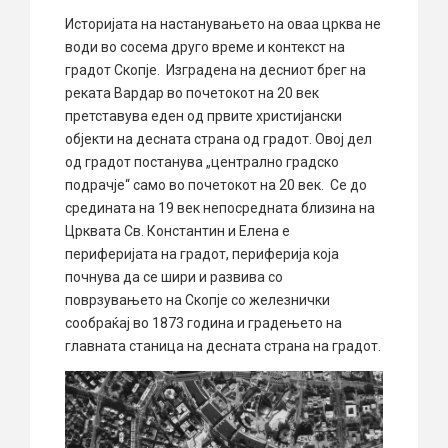
Историјата на настанувањето на оваа црква не
води во сосема друго време и контекст на
градот Скопје. Изградена на десниот брег на
реката Вардар во почетокот на 20 век
претставува еден од првите христијански
објекти на десната страна од градот. Овој дел
од градот постанува „централно градско
подрачје“ само во почетокот на 20 век. Се до
средината на 19 век непосредната близина на
Црквата Св. Константин и Елена е
периферијата на градот, периферија која
почнува да се шири и развива со
поврзувањето на Скопје со железнички
сообраќај во 1873 година и градењето на
главната станица на десната страна на градот.