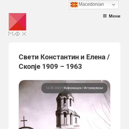
Macedonian
Skip
Мени
to
content
Свети Константин и Елена /
Скопје 1909 – 1963
12.03.2022
•
Информации
Истражување