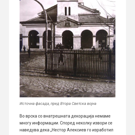
Источна фасада, пред Втора Светска војна
Во врска со внатрешната декорација немаме
многу информации. Според неколку извори се
наведува дека „Нестор Алексиев го изработил