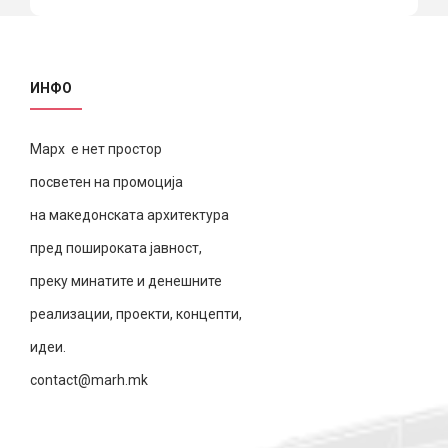
ИНФО
Марх е нет простор
посветен на промоција
на македонската архитектура
пред пошироката јавност,
преку минатите и денешните
реализации, проекти, концепти,
идеи.
contact@marh.mk