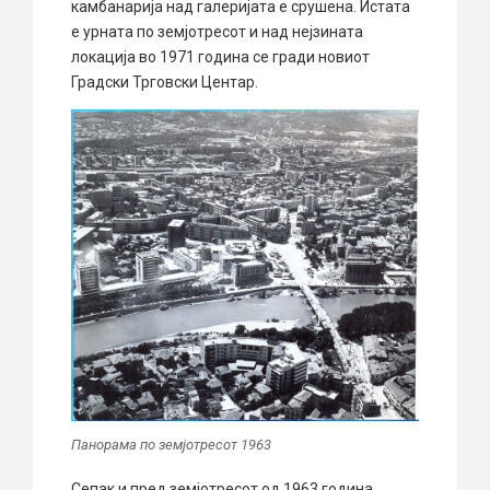
камбанарија над галеријата е срушена. Истата
е урната по земјотресот и над нејзината
локација во 1971 година се гради новиот
Градски Трговски Центар.
Панорама по земјотресот 1963
Сепак и пред земјотресот од 1963 година