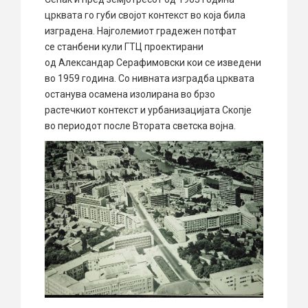
црквата го губи својот контекст во која била
изградена. Најголемиот градежен потфат
се станбени кули ГТЦ проектирани
од Александар Серафимовски кои се изведени
во 1959 година. Со нивната изградба црквата
останува осамена изолирана во брзо
растечкиот контекст и урбанизацијата Скопје
во периодот после Втората светска војна.