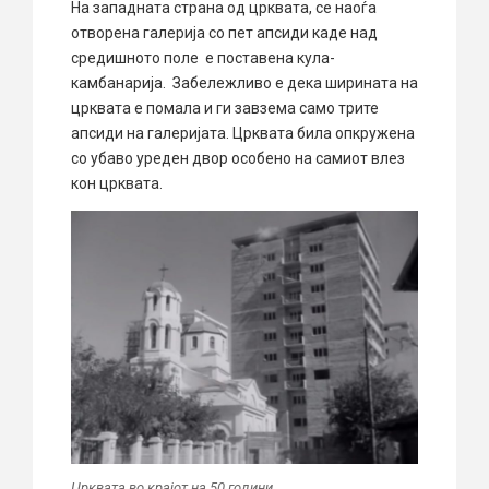
На западната страна од црквата, се наоѓа
отворена галерија со пет апсиди каде над
средишното поле е поставена кула-
камбанарија. Забележливо е дека ширината на
црквата е помала и ги завзема само трите
апсиди на галеријата. Црквата била опкружена
со убаво уреден двор особено на самиот влез
кон црквата.
Црквата во крајот на 50 години