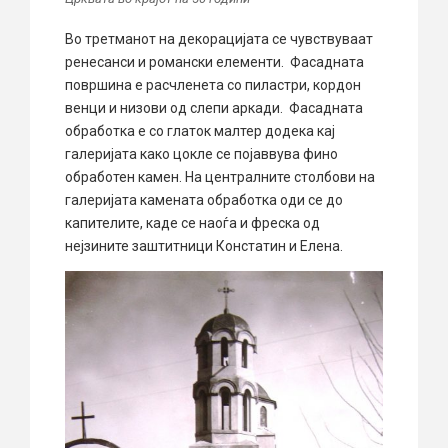
Во третманот на декорацијата се чувствуваат
ренесанси и романски елементи. Фасадната
површина е расчленета со пиластри, кордон
венци и низови од слепи аркади. Фасадната
обработка е со глаток малтер додека кај
галеријата како цокле се појаввува фино
обработен камен. На централните столбови на
галеријата камената обработка оди се до
капителите, каде се наоѓа и фреска од
нејзините заштитници Констатин и Елена.