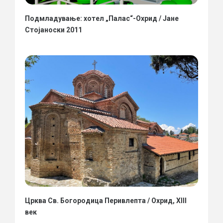
Подмладување: хотел „Палас“-Охрид / Јане
Стојаноски 2011
Црква Св. Богородица Перивлепта / Охрид, XIII
век