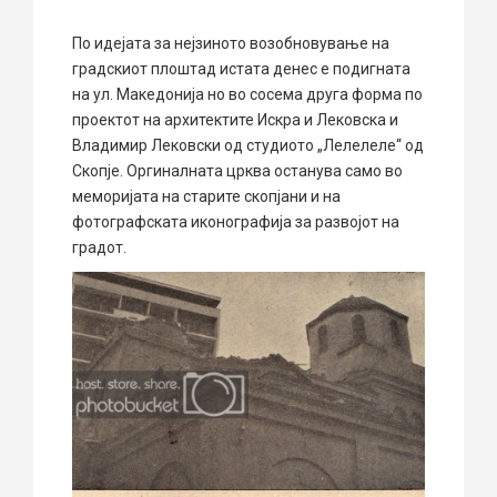
По идејата за нејзиното возобновување на
градскиот плоштад истата денес е подигната
на ул. Македонија но во сосема друга форма по
проектот на архитектите Искра и Лековска и
Владимир Лековски од студиото „Лелелеле“ од
Скопје. Оргиналната црква останува само во
меморијата на старите скопјани и на
фотографската иконографија за развојот на
градот.