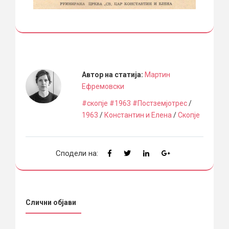
Автор на статија:
Мартин
Ефремовски
#скопје #1963 #Постземјотрес
/
1963
/
Константин и Елена
/
Скопје
Сподели на:
Слични објави