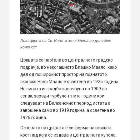
Локацијата на Св. Констатин и Елена во денешен
контекст
Црквата се наоѓала во централното градско
подрачје, во некогашното Влашко Маало, како
дел од поширокиот простор на познатото
скопско Ново Маало е осветена во 1926 година.
Нејзината изградба започнува во 1909 но
сепак, заради турбулентните години кои
следуваат на Балканскиот период истата е
завршена само во 1919 година, а осветена во
1926 година.
Основата на црквата е со форма на впишан
крст над која се издава и централната купола.