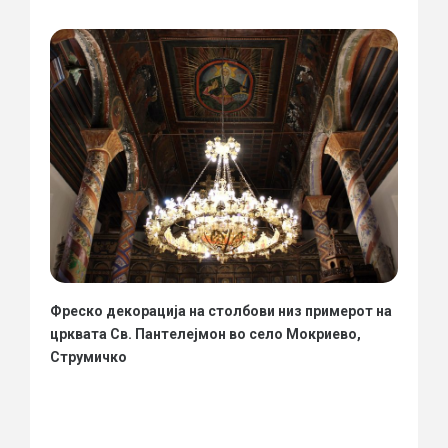
Фреско декорација на столбови низ примерот на
црквата Св. Пантелејмон во село Мокриево,
Струмичко