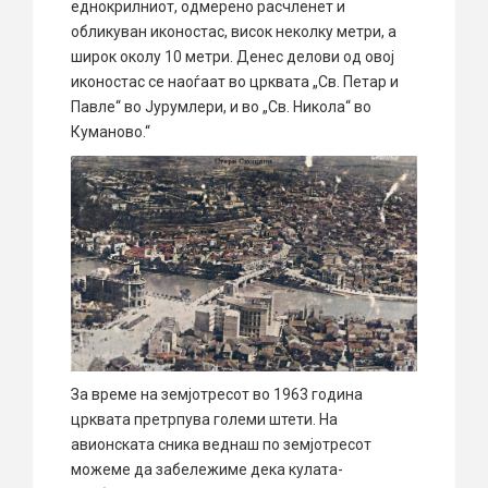
еднокрилниот, одмерено расчленет и
обликуван иконостас, висок неколку метри, а
широк околу 10 метри. Денес делови од овој
иконостас се наоѓаат во црквата „Св. Петар и
Павле“ во Јурумлери, и во „Св. Никола“ во
Куманово.“
За време на земјотресот во 1963 година
црквата претрпува големи штети. На
авионската сника веднаш по земјотресот
можеме да забележиме дека кулата-