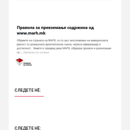
СЛЕДЕТЕ НÈ:
СЛЕДЕТЕ НÈ: