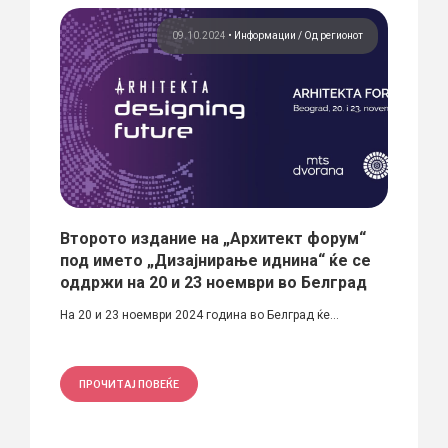
ции
09.10.2024
•
Информации
Од регионот
Второто издание на „Архитект форум“
Се п
под името „Дизајнирање иднина“ ќе се
Цент
оддржи на 20 и 23 ноември во Белград
На соц
На 20 и 23 ноември 2024 година во Белград ќе...
општин
ПРОЧИТАЈ ПОВЕЌЕ
ПРО