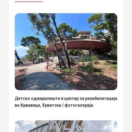
Детско одмаралиште и центар за рехабилитација
во Крвавица, Хрватска / фотогалерија