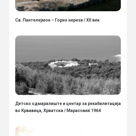
Св. Пантелејмон – Горно нерези / XII век
Детско одмаралиште и центар за рехабилитација
во Крвавица, Хрватска / Марасовиќ 1964