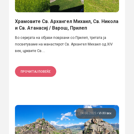
Храмовите Св. Архангел Михаил, Св. Никола
и Св. Атанасиј / Варош, Прилеп
Во серијата на објави поврзани со Прилеп, третата ја
посветуваме на манастирот Св. Архангел Михаил од XIV
век, црквите Св....
ПРОЧИТАЈ ПОВЕЌЕ
04.06.2025
•
VI-XV век