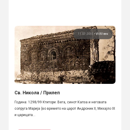
11.07.2015
•
VI-XV век
Св. Никола / Прилеп
Година: 1298/99 Ктитори: Вега, синот Капза и неговата
сопруга Марија (во времето на царот Андроник II, Михајло IX
и царицата...