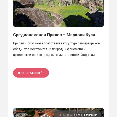
Средновековен Прилеп – Маркови Кули
Прилеп и околината претставуваат културно подрачје кое
обединува исклучителни природни феномени и
археолошки остатоци од сите минати епохи. Овој град...
ПРОЧИТАЈ ПОВЕЌЕ
03.05.2025
•
ХХ век / I половина