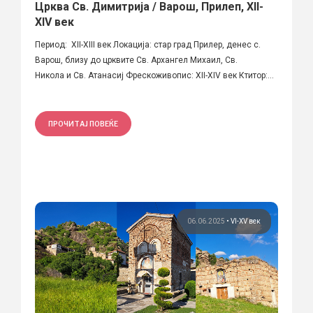
Црква Св. Димитрија / Варош, Прилеп, XII-
XIV век
Период: XII-XIII век Локација: стар град Прилер, денес с.
Варош, близу до црквите Св. Архангел Михаил, Св.
Никола и Св. Атанасиј Фрескоживопис: XII-XIV век Ктитор:...
ПРОЧИТАЈ ПОВЕЌЕ
06.06.2025
•
VI-XV век