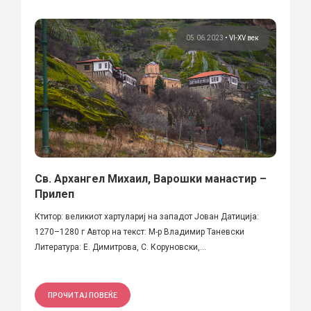
05.06.2023
•
VI-XV век
Св. Архангел Михаил, Варошки манастир –
Прилеп
Ктитор: великиот хартулариј на западот Јован Датиција:
1270–1280 г Автор на текст: М-р Владимир Таневски
Литература: Е. Димитрова, С. Коруновски,...
ПРОЧИТАЈ ПОВЕЌЕ