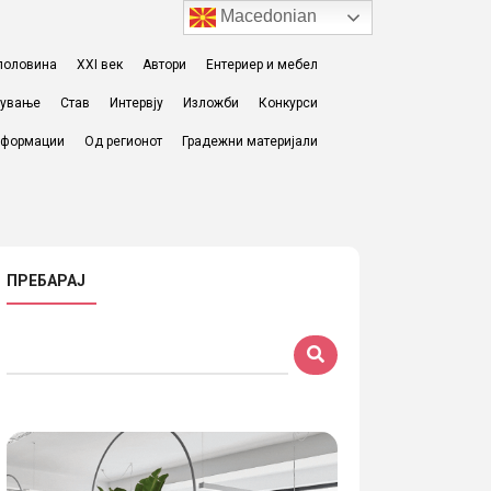
Macedonian
I половина
XXI век
Автори
Ентериер и мебел
жување
Став
Интервју
Изложби
Конкурси
формации
Од регионот
Градежни материјали
ПРЕБАРАЈ