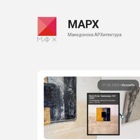
Skip
to
МАРХ
content
Македонска АРХитектура
17.03.2020
•
Изложби