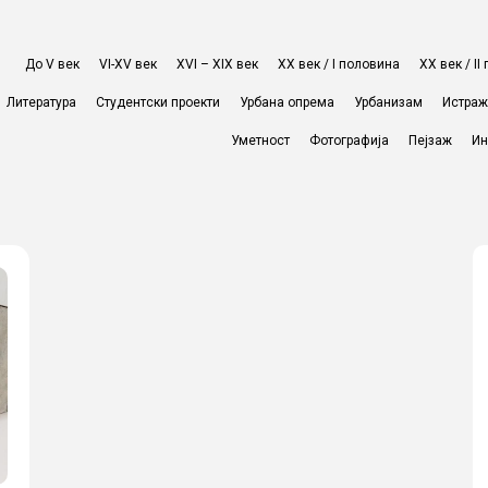
До V век
VI-XV век
XVI – XIX век
ХХ век / I половина
ХХ век / I
Литература
Студентски проекти
Урбана опрема
Урбанизам
Истра
Уметност
Фотографија
Пејзаж
Ин