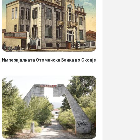
Империјалната Отоманска Банка во Скопје