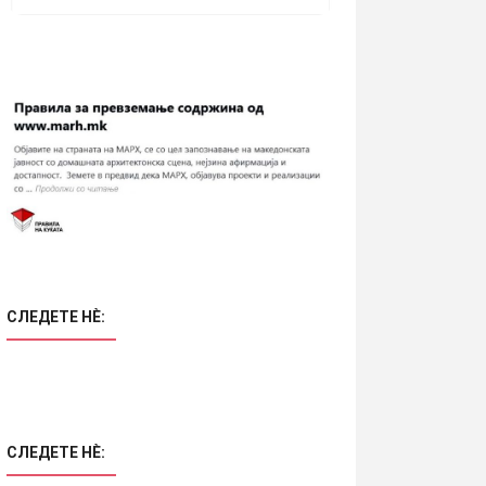
СЛЕДЕТЕ НÈ:
СЛЕДЕТЕ НÈ: