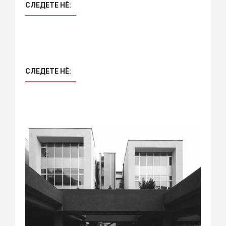
СЛЕДЕТЕ НÈ:
СЛЕДЕТЕ НÈ: