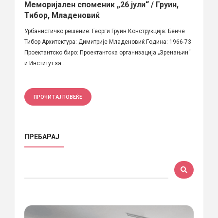
Меморијален споменик „26 јули“ / Груин,
Тибор, Младеновиќ
Урбанистичко решение: Георги Груин Конструкција: Бенче
Тибор Архитектура: Димитрије Младеновиќ Гoдина: 1966-73
Проектантско биро: Проектантска организација „Зренањин“
и Институт за...
ПРОЧИТАЈ ПОВЕЌЕ
ПРЕБАРАЈ