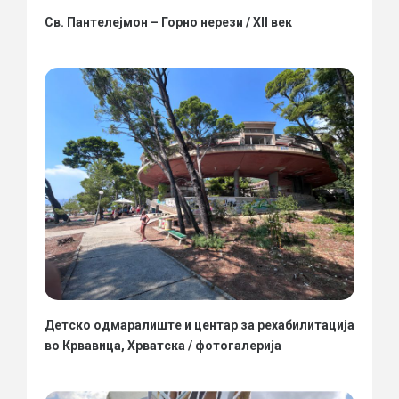
Св. Пантелејмон – Горно нерези / XII век
Детско одмаралиште и центар за рехабилитација
во Крвавица, Хрватска / фотогалерија