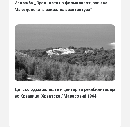
Изложба ,,Вредности на формалниот јазик во
Македонската сакрална архитектура”
Детско одмаралиште и центар за рехабилитација
во Крвавица, Хрватска / Марасовиќ 1964