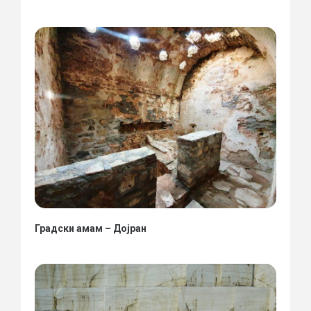
Градски амам – Дојран