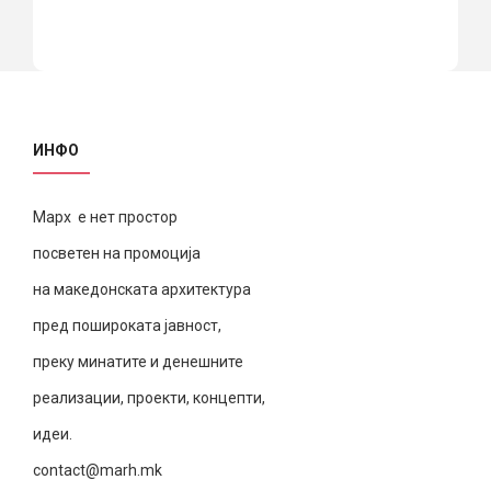
ИНФО
Марх е нет простор
посветен на промоција
на македонската архитектура
пред пошироката јавност,
преку минатите и денешните
реализации, проекти, концепти,
идеи.
contact@marh.mk