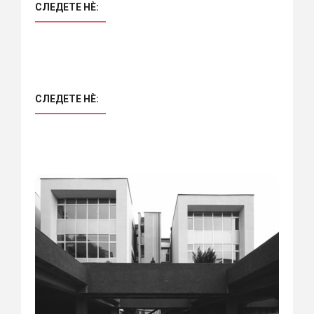
СЛЕДЕТЕ НÈ:
СЛЕДЕТЕ НÈ: