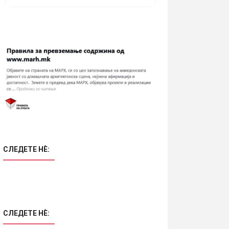
СЛЕДЕТЕ НÈ:
СЛЕДЕТЕ НÈ: