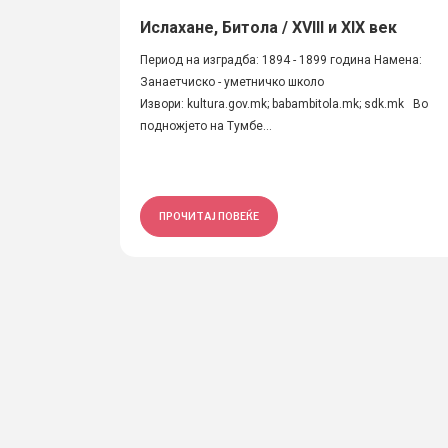
Ислахане, Битола / XVIII и XIX век
Период на изградба: 1894 - 1899 година Намена:
Занаетчиско - уметничко школо
Извори: kultura.gov.mk; babambitola.mk; sdk.mk Во
подножјето на Тумбе...
ПРОЧИТАЈ ПОВЕЌЕ