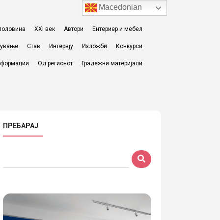
Macedonian
I половина
XXI век
Автори
Ентериер и мебел
жување
Став
Интервју
Изложби
Конкурси
формации
Од регионот
Градежни материјали
ПРЕБАРАЈ