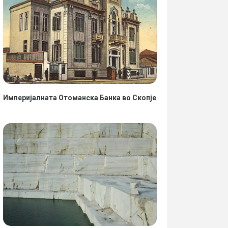
Империјалната Отоманска Банка во Скопје