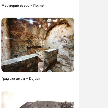
Мермерно езеро – Прилеп
Градски амам – Дојран