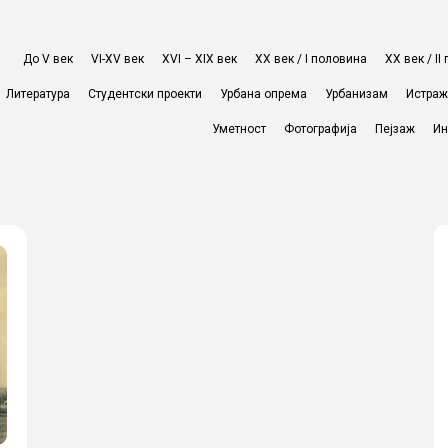
До V век
VI-XV век
XVI – XIX век
ХХ век / I половина
ХХ век / I
Литература
Студентски проекти
Урбана опрема
Урбанизам
Истра
Уметност
Фотографија
Пејзаж
Ин