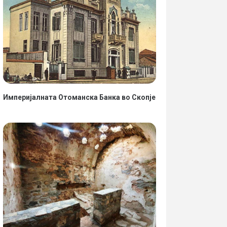
Империјалната Отоманска Банка во Скопје