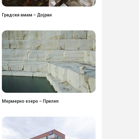
Градски амам – Дојран
Мермерно езеро – Прилеп