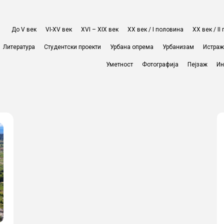
До V век
VI-XV век
XVI – XIX век
ХХ век / I половина
ХХ век / I
Литература
Студентски проекти
Урбана опрема
Урбанизам
Истра
Уметност
Фотографија
Пејзаж
Ин