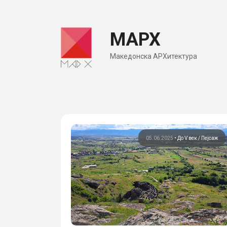
Skip
to
МАРХ
content
Македонска АРХитектура
05.06.2025
•
До V век
Пејсаж