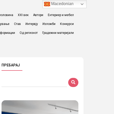
Macedonian
I половина
XXI век
Автори
Ентериер и мебел
жување
Став
Интервју
Изложби
Конкурси
формации
Од регионот
Градежни материјали
ПРЕБАРАЈ