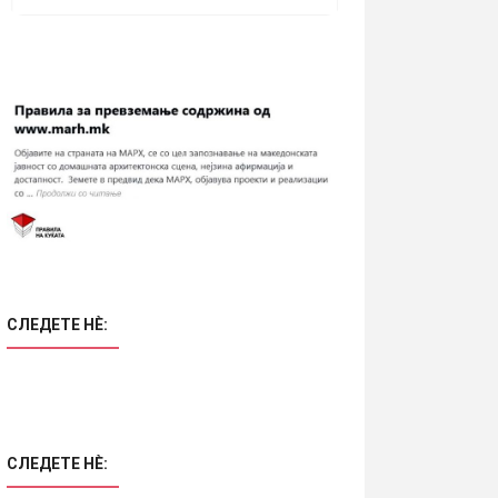
СЛЕДЕТЕ НÈ:
СЛЕДЕТЕ НÈ: