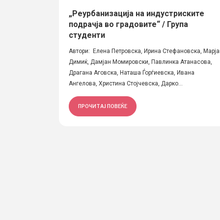
„Реурбанизација на индустриските
подрачја во градовите“ / Група
студенти
Автори: Елена Петровска, Ирина Стефановска, Марја
Димиќ, Дамјан Момировски, Павлинка Атанасова,
Драгана Аговска, Наташа Ѓорѓиевска, Ивана
Ангелова, Христина Стојчевска, Дарко...
ПРОЧИТАЈ ПОВЕЌЕ