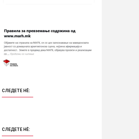
СЛЕДЕТЕ НÈ:
СЛЕДЕТЕ НÈ: