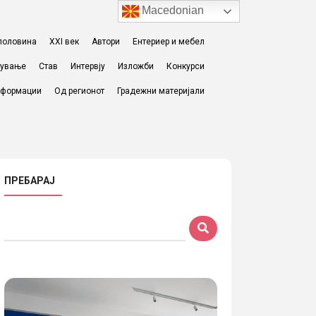
Macedonian
I половина
XXI век
Автори
Ентериер и мебел
жување
Став
Интервју
Изложби
Конкурси
формации
Од регионот
Градежни материјали
ПРЕБАРАЈ