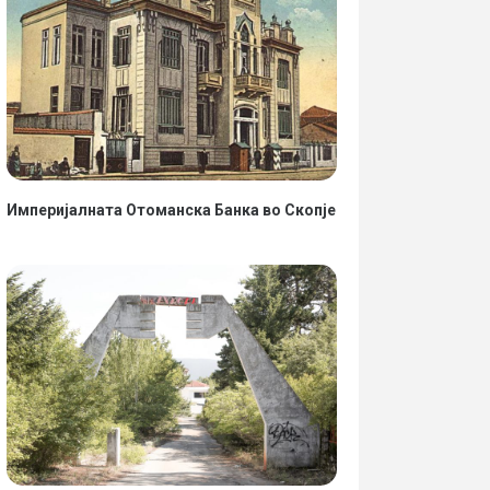
Империјалната Отоманска Банка во Скопје