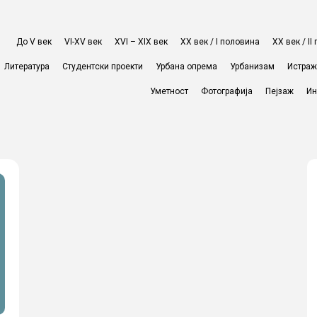
До V век
VI-XV век
XVI – XIX век
ХХ век / I половина
ХХ век / I
Литература
Студентски проекти
Урбана опрема
Урбанизам
Истра
Уметност
Фотографија
Пејзаж
Ин