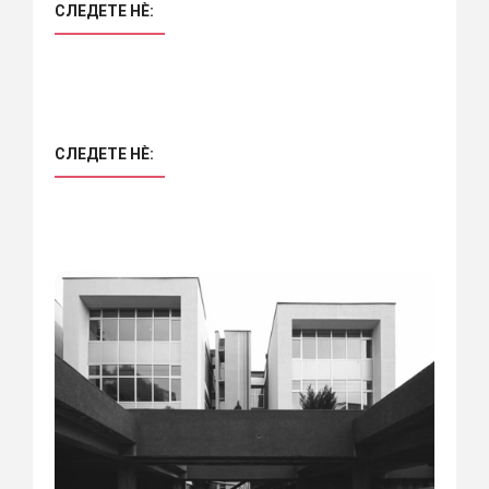
СЛЕДЕТЕ НÈ:
СЛЕДЕТЕ НÈ: