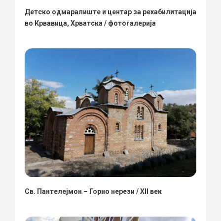
Детско одмаралиште и центар за рехабилитација
во Крвавица, Хрватска / фотогалерија
Св. Пантелејмон – Горно нерези / XII век